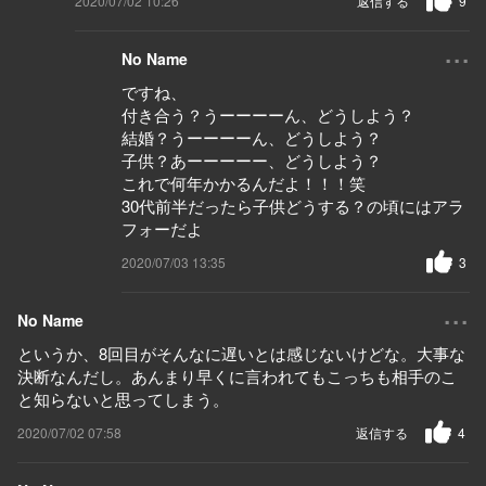
2020/07/02 10:26
返信する
9
...
No Name
ですね、
付き合う？うーーーーん、どうしよう？
結婚？うーーーーん、どうしよう？
子供？あーーーーー、どうしよう？
これで何年かかるんだよ！！！笑
30代前半だったら子供どうする？の頃にはアラ
フォーだよ
2020/07/03 13:35
3
...
No Name
というか、8回目がそんなに遅いとは感じないけどな。大事な
決断なんだし。あんまり早くに言われてもこっちも相手のこ
と知らないと思ってしまう。
2020/07/02 07:58
返信する
4
...