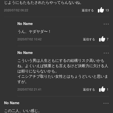
じようにもたもたされたらやってらんないね。
2020/07/02 06:22
返信する
13
...
No Name
うん、ヤダヤダ〜！
2020/07/02 10:42
返信する
7
...
No Name
こういう男は人生ともにするの結構リスク高いかも
ね。よくいえば慎重とも言えるけど決断力に欠ける人
は頼りにならないかも。
イニシアチブ取りたい女性とはちょうどいいと思いま
すが。
2020/07/02 21:41
返信する
1
...
No Name
この二人、いい感じ。