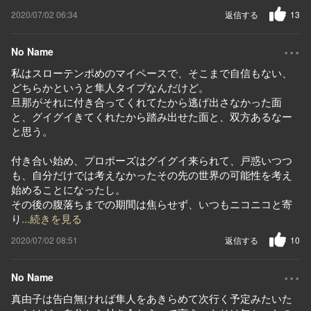
2020/07/02 06:34
返信する
13
...
No Name
私はスローテンポめのマイペースで、そこまで自信もない、
どちらかというと隼人タイプなんだけど。
旦那がそれに付き合ってくれてたから逃げ出さなかった面
と、グイグイきてくれたから踏み出せた面と、双方あるなー
と思う。
付き合い始め、プロポーズはグイグイ来られて、戸惑いつつ
も、自分だけでは考えなかったその先の世界の可能性を考え
始めることになったし。
その後の腹落ちまでの期間は焦らせず、いつもニコニコと寄
り
...続きを見る
2020/07/02 08:51
返信する
10
...
No Name
真由子は告白無ければ隼人をあきらめて次行く予定みたいた