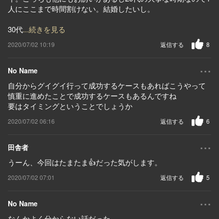
人にここまで時間割けない。結婚したいし。
30代
...続きを見る
2020/07/02 10:19
返信する
8
...
No Name
自分からグイグイ行って成功するケースもあればこうやって
慎重に進めたことで成功するケースもあるんですね
要はタイミングということでしょうか
2020/07/02 06:16
返信する
6
...
田舎者
うーん、今回はたまたま👍だった気がします。
2020/07/02 07:01
返信する
5
...
No Name
なんかよく分からない話だった。