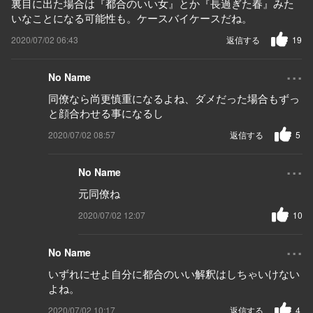
裏目に出た場合は『都合のいい女』とか『長過ぎた春』みた
いなことになる可能性も。ケースバイケースだね。
2020/07/02 06:43
返信する
19
...
No Name
同僚なら尚更慎重になるよね、ダメだった場合もずっ
と顔合わせる事になるし
2020/07/02 08:57
返信する
5
...
No Name
元同僚ね
2020/07/02 12:07
10
...
No Name
いずれにせよ自分に都合のいい解釈はしちゃいけない
よね。
2020/07/02 10:17
返信する
4