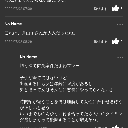
2020/07/02 07:30
返信する
5
...
No Name
これは、真由子さんが大人だったね。
2020/07/02 08:29
返信する
5
...
No Name
切り捨て御免案件だよねフツー
子供が全てではないけど
出産するにも女は年齢に限度があるし
男と違って女はそんなに悠長にやってられないよ
時間軸が違うことを男は理解して女性に合わせるほう
が正しいと思う
いつまでものんびりに付き合ってたら人生のタイミン
グ逃しまくって後悔することが増えそう。