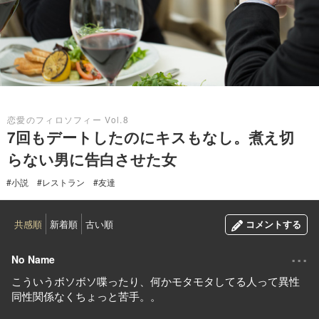
2020.07.02
恋愛のフィロソフィー Vol.8
7回もデートしたのにキスもなし。煮え切
らない男に告白させた女
#小説
#レストラン
#友達
共感順
新着順
古い順
コメントする
...
No Name
こういうボソボソ喋ったり、何かモタモタしてる人って異性
同性関係なくちょっと苦手。。