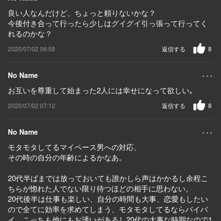
良い人なんだけど、ちょっと頼りないかな？
今後付き合って行ったら少しはグイグイ引っ張って行ってく
れるのかな？
2020/07/02 06:58
返信する
8
...
No Name
お互いを尊重して始まった2人には幸せになって欲しい｡
2020/07/02 07:12
返信する
8
...
No Name
モタモタしてるマイペース男への対応、
その時の自分の年齢によるかなあ。
20代半ばまでは放っておいても誰かしら声はかかるし余程こ
ちらが惚れた人でない限り待つほどの相手に思わない。
20代後半は仕事も楽しい、自分の時間も大事、恋愛もしたい
ので全てに効率を求めてしまう、モタモタしてるならバイバ
イ。こっちも他にもお誘いがあるし20代の大事な時期なので1