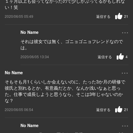
１ヶ月以上も会ってなかったので少しかぶってるかもしれな
い！笑
2020/06/05 05:49
返信する
21
...
No Name
それは彼女では無く、ゴニョゴニョフレンドなので
は。
2020/06/05 13:34
返信する
4
...
No Name
そもそも月1くらいしか会えないのに、たった3か月の研修で
彼氏と別れるとか、有意義だとか、なんか浅いなぁと思っ
た。仕事で成長しようと思うなら、そこは3年じゃないのか
な？
2020/06/05 06:54
返信する
21
...
No Name