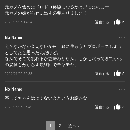
元カノを含めたドロドロ路線になるかと思ったのにー
元カノの嫌がらせ…出す必要ありました？
2020/06/05 14:24
返信する
5
...
No Name
え？なかなか会えないから一緒に住もうとプロポーズしよう
としてたと思ったんだけど。
なんでそこで別れるか意味わからん。しかも戻ってきてから
の展開も分からず最終回でモヤモヤ。
2020/06/05 20:33
返信する
5
...
No Name
察してちゃんはよくないよというお話かな
2020/06/05 05:49
返信する
3
1
2
次へ ››