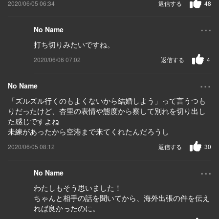
2020/06/05 06:34
返信する
48
...
No Name
打ち切りみたいですね。
2020/06/06 07:02
返信する
4
...
No Name
「ズルズル行くのもよくないから結婚しよう」って言うつも
りだったけど、杏里の表情や態度から察して別れを切り出し
た感じですよね
未練があったから空港まで来てくれたんだろうし
2020/06/05 08:12
返信する
30
...
No Name
わたしもそう思いました！
ちゃんと相手の話を聞いてから、海外出張の件を伝え
れば良かったのに。