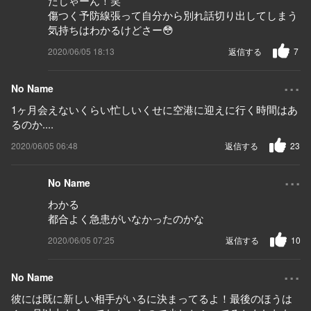
たじゃーん！笑
傷つく予防線張って自分から別れ話切り出してしまう
気持ちはわかるけどさー😳
2020/06/05 18:13
返信する
7
...
No Name
1ヶ月会えないくらい忙しいくせに空港に迎えに行く時間はあ
るのか....
2020/06/05 06:48
返信する
23
...
No Name
わかる
都合よく急患がいなかったのかな
2020/06/05 07:25
返信する
10
...
No Name
彼には既に新しい相手がいるに決まってるよ！最後のほうは