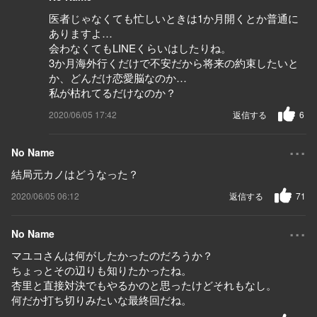
医者じゃなくても忙しいときは1か月開くとか普通に
ありますよ…
会わなくてもLINEくらいはしたりね。
3か月海外行くだけで不安だから将来の約束したいと
か、どんだけ恋愛脳なのか…
私が枯れてるだけなのか？
2020/06/05 17:42
返信する
6
...
No Name
結局元カノはどうなった？
2020/06/05 06:12
返信する
71
...
No Name
マユコさんは何がしたかったのだろうか？
ちょっとその辺りも知りたかったね。
杏里と直接対決でもやるかのと思ったけどそれもなし。
何だか打ち切りみたいな最終回だね。