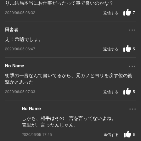
り…結局本当にお仕事だったって事で良いのかな？
2020/06/05 06:32
返信する
7
...
田舎者
え！😳嘘でしょ。
2020/06/05 06:47
返信する
5
...
No Name
衝撃の一言なんて書いてるから、元カノとヨリを戻す位の衝
撃かと思った
2020/06/05 07:33
返信する
5
...
No Name
しかも、相手はその一言を言ってないよね。
杏里が、言ったんじゃん。
2020/06/05 17:45
返信する
5