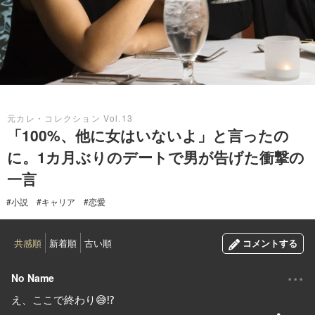
2020.06.05
元カレ・コレクション Vol.13
「100%、他に女はいないよ」と言ったの
に。1カ月ぶりのデートで男が告げた衝撃の
一言
#小説
#キャリア
#恋愛
共感順
新着順
古い順
コメントする
...
No Name
え、ここで終わり😅⁉️