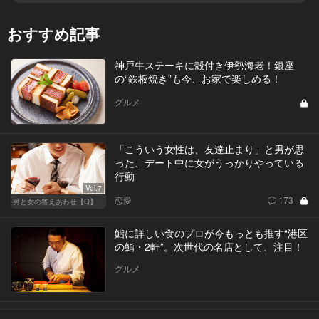
おすすめ記事
神戸牛ステーキに殻付き伊勢海老！銀座
の“鉄板焼き”も今、お家で楽しめる！
グルメ
「こういう女性は、友達止まり」と男が思
った、デート中に女がうっかりやっている
行動
Vol.7
恋愛
173
男と女の答えあわせ【Q】
鮨に詳しい食のプロが今もっとも推す“港区
の鮨・2軒”。次世代の名店として、注目！
グルメ