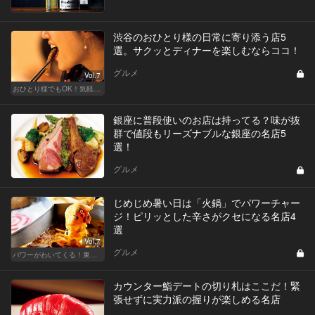
渋谷のおひとり様の日常に寄り添う店5
選。サクッとディナーを楽しむならココ！
グルメ
Vol.7
おひとり様でもOK！気軽に入りやすい東京の名店
銀座に普段使いのお店は持ってる？味が抜
群で値段もリーズナブルな銀座の名店5
選！
グルメ
じめじめ暑い日は「火鍋」でパワーチャー
ジ！ピリッとした辛さがクセになる名店4
選
Vol.7
グルメ
パワーがわいてくる！東京のおすすめ火鍋
カウンター鮨デートの切り札はここだ！緊
張せずに実力派の握りが楽しめる名店