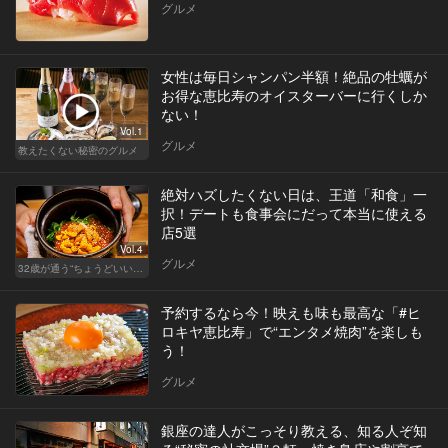
グルメ
女性は毎日シャンパン半額！絶品の牡蠣が
お得な恵比寿のオイスターバーに行くしか
ない！
Vol.1
グルメ
教えたくない秘密のグルメ
絶対ハズしたくない日は、王道「和食」一
択！デートも食事会にだって本当に使える
店5選
Vol.4
グルメ
32歳が通う“ちょうどいい”価格の店
予約するなら今！映えも味も最高な「#ヒ
ロキヤ恵比寿」で“エンタメ焼肉”を楽しも
う！
グルメ
銀座の達人がこっそり教える、知る人ぞ知