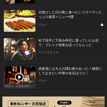
日焼けした日の夜に食べたいコラーゲンた
っぷり厳選メニュー9選
グルメ
松下洸平に下積み時代に通っていたお店
で、ブレイク前夜を語ってもらった
ライフスタイル
表参道にも大人の隠れ家があった！秘密に
しておきたい中華の名店はココ！
グルメ
Vol.1
大衆以上、超高級未満の絶品中華