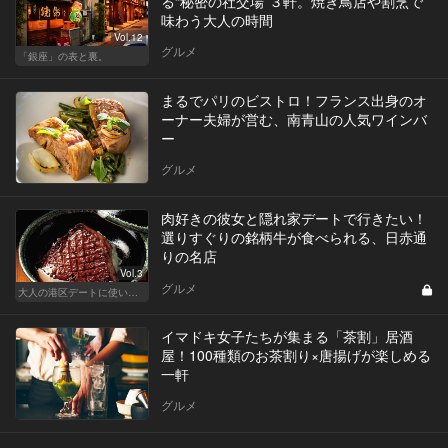
る“秘密の社交場”３軒。焼き鳥店や割烹で
味わう大人の時間
Vol.12
グルメ
「銀座」の表と裏。
まるでパリのビストロ！フランス出身のオ
ーナー夫婦が営む、南青山の人気ワインバ
ー
グルメ
肉好きの彼女と隠れ家デートで行きたい！
選りすぐりの銘柄牛が食べられる、日赤通
りの名店
Vol.3
グルメ
大人の港区デートに使いたい、秘密の隠れ家
イマドキ女子たちが集まる「茶割」居酒
屋！100種類のお茶割り×唐揚げが楽しめる
一軒
グルメ