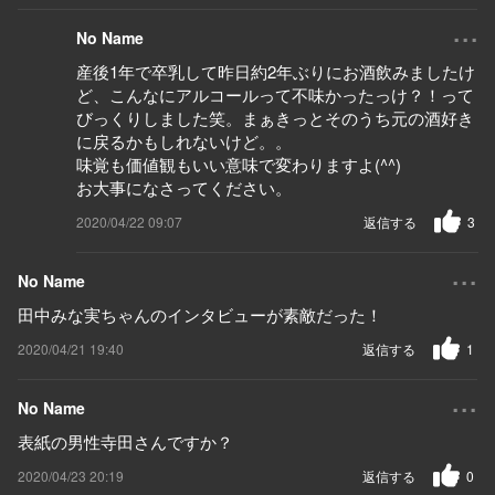
...
No Name
産後1年で卒乳して昨日約2年ぶりにお酒飲みましたけ
ど、こんなにアルコールって不味かったっけ？！って
びっくりしました笑。まぁきっとそのうち元の酒好き
に戻るかもしれないけど。。
味覚も価値観もいい意味で変わりますよ(^^)
お大事になさってください。
2020/04/22 09:07
返信する
3
...
No Name
田中みな実ちゃんのインタビューが素敵だった！
2020/04/21 19:40
返信する
1
...
No Name
表紙の男性寺田さんですか？
2020/04/23 20:19
返信する
0