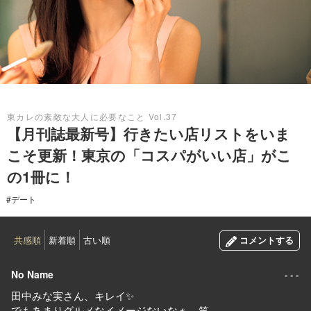
2020.04.21
東カレの素敵な大人に必要なこと Vol.37
【月刊誌最新号】行きたい店リストをいま
こそ更新！東京の「コスパがいい店」がこ
の1冊に！
#デート
共感順
新着順
古い順
コメントする
...
No Name
田中みな実さん、キレイ✨
でもあまりグルメなイメージないなぁ。笑