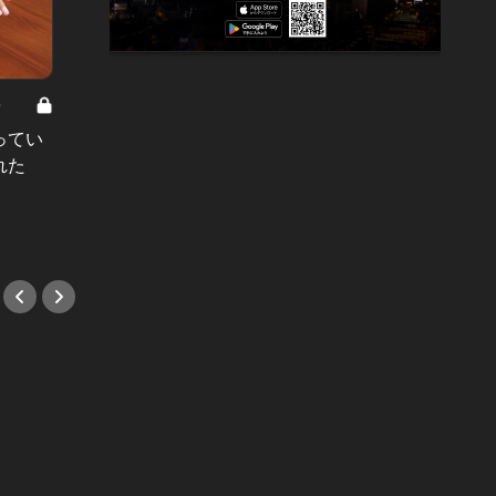
8
男と女の答えあわせ【A】 Vol.308
ってい
結婚願望ゼロだった27歳男性が、交
れた
際2年で突然プロポーズ。彼の心が
変わった“理由”とは
#小説