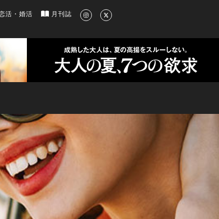
新のグルメ、洗練されたライフスタイル情報
恋活・婚活
月刊誌