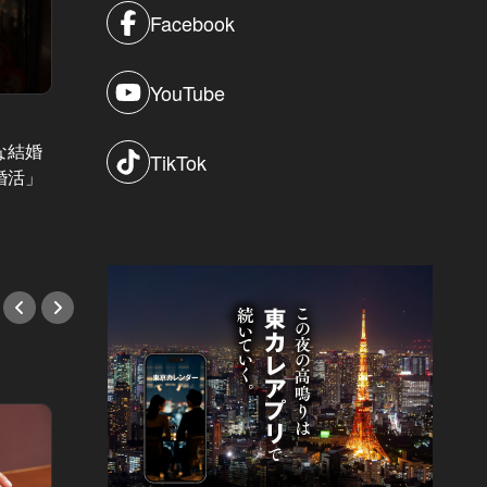
Facebook
YouTube
運命の時計 Vol.12
結婚“しな
な結婚
高級時計を着けると運命が動き出
「彼に
TikTok
婚活」
す！？いよいよ明日で最終話！「運
交際3
命の時計」全話総集編
なった
#小説
#小説