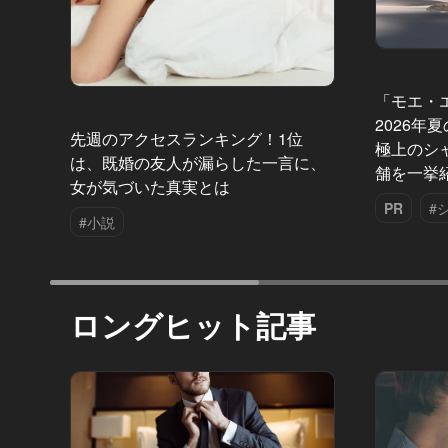
「モエ・
2026年
先週のアクセスランキング！1位
極上のシ
は、既婚の友人が漏らした一言に、
舗を一挙
女が気づいた真実とは
PR
#
#小説
ロングヒット記事