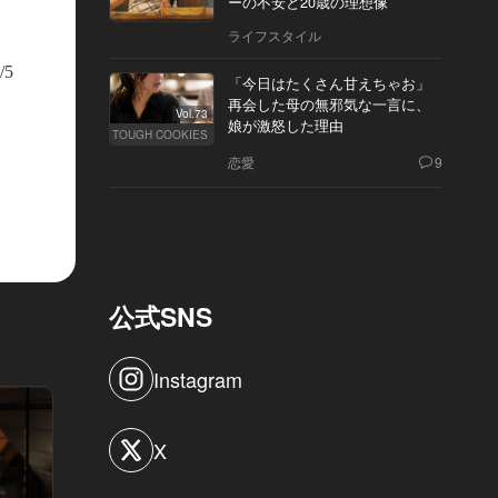
ーの不安と20歳の理想像
ライフスタイル
/5
「今日はたくさん甘えちゃお」
再会した母の無邪気な一言に、
Vol.73
娘が激怒した理由
TOUGH COOKIES
恋愛
9
公式SNS
Instagram
X