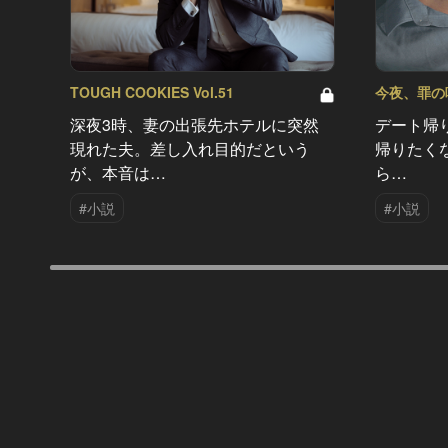
TOUGH COOKIES Vol.51
今夜、罪の味を
深夜3時、妻の出張先ホテルに突然
デート帰
現れた夫。差し入れ目的だという
帰りたく
が、本音は…
ら…
#小説
#小説