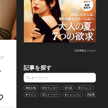
広告掲載はこちら≫
.27
記事を探す
る
#焼き鳥
#カウンター
#小説
#イベント
#港区
#ワイン
#ストーリー
#シャンパン
#採用
#恋