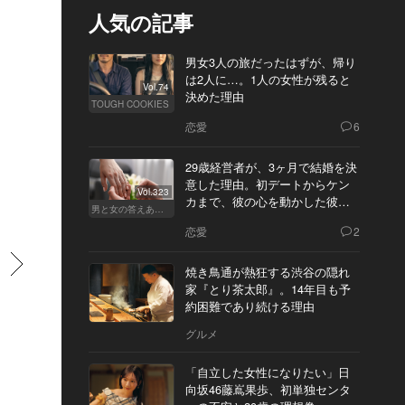
人気の記事
男女3人の旅だったはずが、帰り
は2人に…。1人の女性が残ると
Vol.74
決めた理由
TOUGH COOKIES
恋愛
6
29歳経営者が、3ヶ月で結婚を決
意した理由。初デートからケン
Vol.323
カまで、彼の心を動かした彼女
男と女の答えあわせ【Q】
の態度とは
恋愛
2
すすむ
焼き鳥通が熱狂する渋谷の隠れ
家『とり茶太郎』。14年目も予
約困難であり続ける理由
グルメ
「自立した女性になりたい」日
向坂46藤嶌果歩、初単独センタ