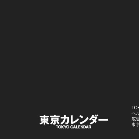
TO
ヘ
広
東