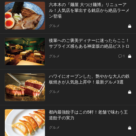
六本木の『麺屋 大つけ麺博』リニューア
ル！人気店を輩出する銘店から絶品ラーメ
ン登場
グルメ
後輩へのご褒美ディナーに迷ったらここ！
サプライズ感もある神楽坂の絶品ビストロ
グルメ
1
ハワイにオープンした、艶やかな大人の鉄
板焼きが人気急上昇中！最新グルメ3選
グルメ
都内最強餃子はこの5軒！老舗で味わう王
道餃子の実力
グルメ