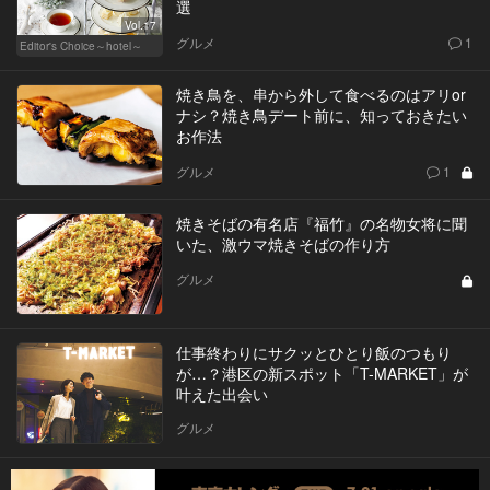
選
Vol.17
グルメ
1
Editor's Choice～hotel～
焼き鳥を、串から外して食べるのはアリor
ナシ？焼き鳥デート前に、知っておきたい
お作法
グルメ
1
焼きそばの有名店『福竹』の名物女将に聞
いた、激ウマ焼きそばの作り方
グルメ
仕事終わりにサクッとひとり飯のつもり
が…？港区の新スポット「T-MARKET」が
叶えた出会い
グルメ