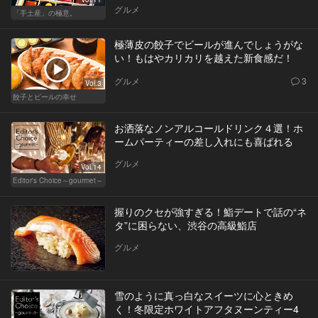
グルメ
「手土産」の極意。
極薄皮の餃子でビールが進んでしょうがな
い！もはやカリカリを越えた新食感だ！
グルメ
3
Vol.3
餃子とビールの幸せ
お洒落なノンアルコールドリンク４選！ホ
ームパーティーの差し入れにも喜ばれる
グルメ
Vol.14
Editor's Choice～gourmet～
握りのクセが強すぎる！鮨デートで話の“ネ
タ”に困らない、渋谷の高級鮨店
グルメ
雪のように真っ白なスイーツに心ときめ
く！冬限定ホワイトアフタヌーンティー4