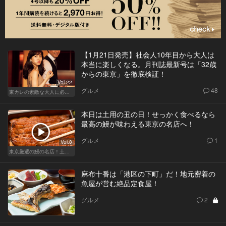
【1月21日発売】社会人10年目から大人は
本当に楽しくなる。月刊誌最新号は「32歳
からの東京」を徹底検証！
Vol.22
グルメ
48
東カレの素敵な大人に必要なこと
本日は土用の丑の日！せっかく食べるなら
最高の鰻が味わえる東京の名店へ！
グルメ
1
Vol.8
東京厳選の鰻の名店！土用の丑の日じゃなくても行きたい
麻布十番は「港区の下町」だ！地元密着の
魚屋が営む絶品定食屋！
グルメ
2