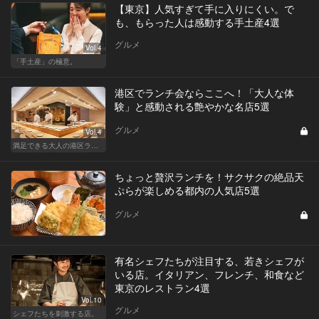
【東京】人気すぎて手に入りにくい。で
も、もらった人は感動する手土産4選
グルメ
Vol.4
「手土産」の極意。
港区でランチ会ならここへ！「大人な体
験」と感動される艶やかな名店5選
グルメ
Vol.4
満足できる大人の港区ランチデート
ちょっと贅沢ランチを！サクサクの絶品天
ぷらが楽しめる都内の人気店5選
グルメ
有名シェフたちが注目する、若きシェフが
いる店。イタリアン、フレンチ、和食など
東京のレストラン4選
Vol.10
グルメ
シェフたちを刺激する店。