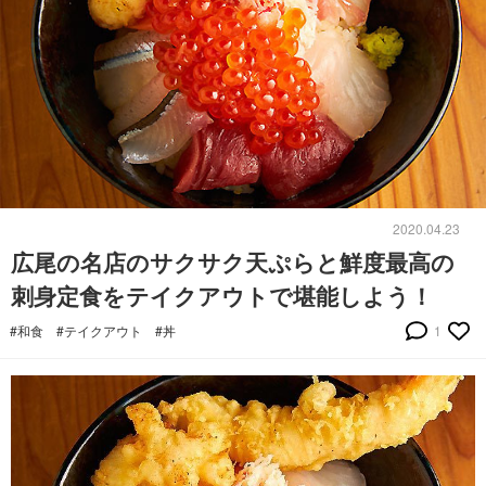
2020.04.23
広尾の名店のサクサク天ぷらと鮮度最高の
刺身定食をテイクアウトで堪能しよう！
#和食
#テイクアウト
#丼
1