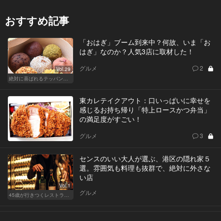
おすすめ記事
「おはぎ」ブーム到来中？何故、いま「お
はぎ」なのか？人気3店に取材した！
グルメ
2
Vol.29
絶対に喜ばれるテッパン手土産
東カレテイクアウト：口いっぱいに幸せを
感じるお持ち帰り「特上ロースかつ弁当」
の満足度がすごい！
グルメ
3
センスのいい大人が選ぶ、港区の隠れ家５
選。雰囲気も料理も抜群で、絶対に外さな
い店
Vol.1
グルメ
45歳が行きつくレストラン＆バー