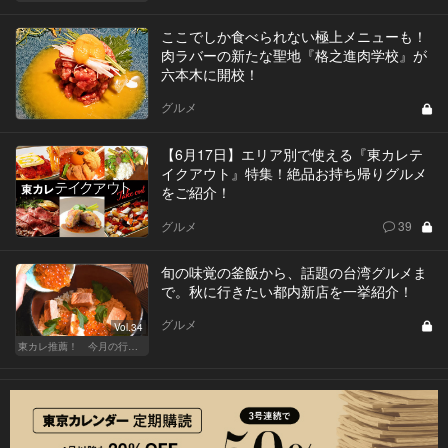
ここでしか食べられない極上メニューも！
肉ラバーの新たな聖地『格之進肉学校』が
六本木に開校！
グルメ
【6月17日】エリア別で使える『東カレテ
イクアウト』特集！絶品お持ち帰りグルメ
をご紹介！
グルメ
39
旬の味覚の釜飯から、話題の台湾グルメま
で。秋に行きたい都内新店を一挙紹介！
グルメ
Vol.34
東カレ推薦！ 今月の行くべき店