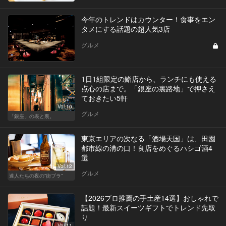
今年のトレンドはカウンター！食事をエン
タメにする話題の超人気3店
グルメ
1日1組限定の鮨店から、ランチにも使える
点心の店まで。「銀座の裏路地」で押さえ
ておきたい5軒
Vol.10
グルメ
「銀座」の表と裏。
東京エリアの次なる「酒場天国」は、田園
都市線の溝の口！良店をめぐるハシゴ酒4
選
Vol.12
グルメ
達人たちの夜の“街ブラ”
【2026プロ推薦の手土産14選】おしゃれで
話題！最新スイーツギフトでトレンド先取
り
Vol.11