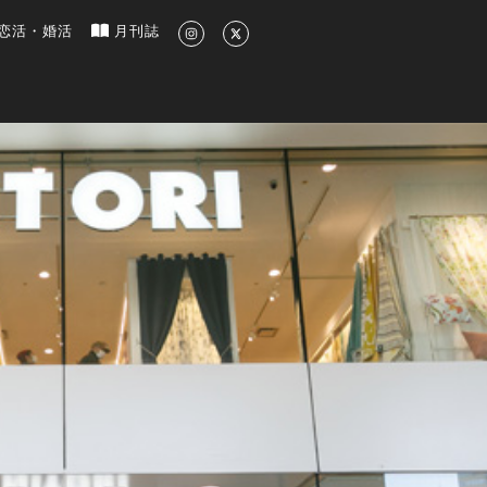
新のグルメ、洗練されたライフスタイル情報
恋活・婚活
月刊誌