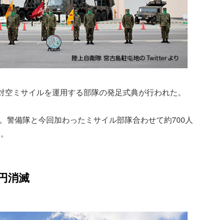
対空ミサイルを運用する部隊の発足式典が行われた。
た。警備隊と今回加わったミサイル部隊合わせて約700人
る。
兆円消滅