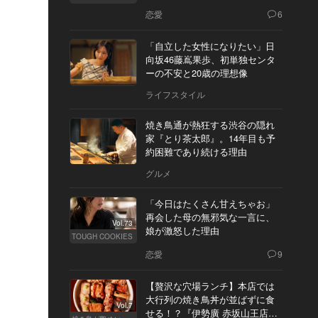
恋愛
6
「自立した女性になりたい」日
向坂46藤嶌果歩、初単独センタ
ーの不安と20歳の理想像
ライフスタイル
焼き鳥通が熱狂する渋谷の隠れ
家『とり茶太郎』。14年目も予
約困難であり続ける理由
グルメ
「今日はたくさん甘えちゃお」
再会した母の無邪気な一言に、
Vol.73
娘が激怒した理由
TOUGH COOKIES
恋愛
9
【贅沢な穴場ランチ】本店では
大行列の焼き鳥丼が並ばずに食
Vol.7
せる！？『伊勢廣 赤坂山王店』