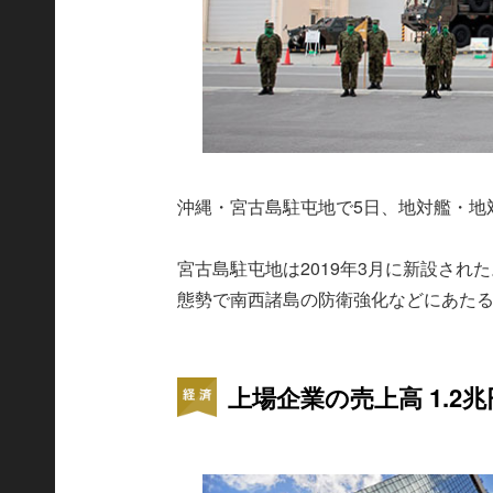
沖縄・宮古島駐屯地で5日、地対艦・地
宮古島駐屯地は2019年3月に新設され
態勢で南西諸島の防衛強化などにあた
上場企業の売上高 1.2