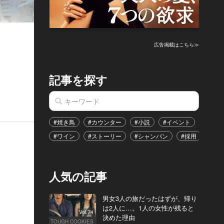
広告掲載はこちら≫
記事を探す
#焼き鳥
#カウンター
#小説
#イベント
#港区
#ワイン
#ストーリー
#シャンパン
#採用
#恋
人気の記事
男女3人の旅だったはずが、帰り
は2人に…。1人の女性が残ると
Vol.74
決めた理由
TOUGH COOKIES