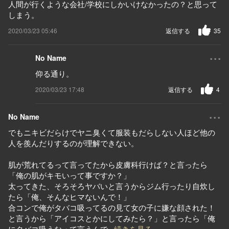
人間が行くような会社/学校にしかいけなかったの？と思って
しまう。
2020/03/23 05:46
返信する
35
...
No Name
仰る通り。
2020/03/23 17:48
返信する
4
...
No Name
でもニキビだらけでヤニ臭くて服装もだらしない人ほど他の
人を羨んだりするのが理解できない。
肌が荒れてるって言ってたから皮膚科行けば？と言ったら
「俺の肌がキモいって事ですか？」
太ってきた、そろそろヤバいと言うからジム行ったり自炊し
たら「俺、そんなヒマないんで！」
合コンで俺がタバコ吸ってるの見て女の子に嫌な顔された！
と言うから「アイコスとかにしてみたら？」と言ったら「俺
にタバコ吸うなって言うんで
...続きを見る