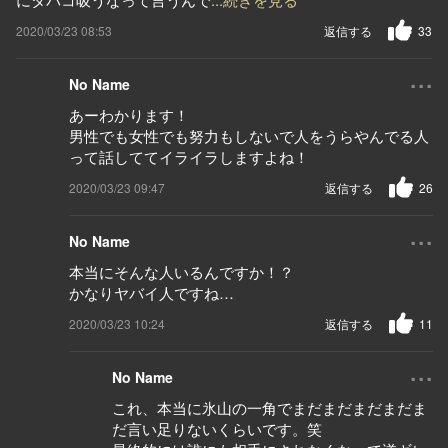
2020/03/23 08:53
返信する
33
...
No Name
あーわかります！
男性でも女性でも努力もしないで人をうらやんでる人
って話しててイライラしますよね！
2020/03/23 09:47
返信する
26
...
No Name
本当にそんな人いるんですか！？
かなりヤバイ人ですね…
2020/03/23 10:24
返信する
11
...
No Name
これ、本当に氷山の一角でまだまだまだまだま
だ言い足りないくらいです。笑