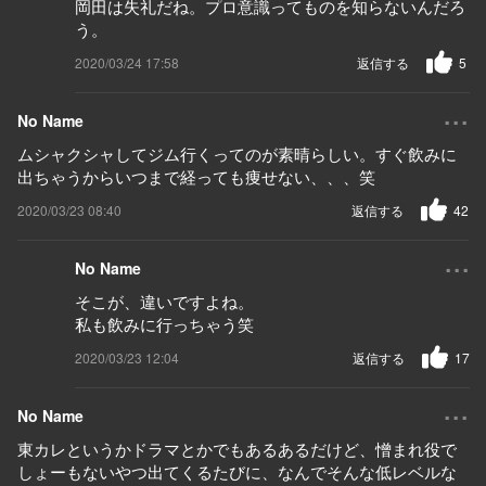
岡田は失礼だね。プロ意識ってものを知らないんだろ
う。
2020/03/24 17:58
返信する
5
...
No Name
ムシャクシャしてジム行くってのが素晴らしい。すぐ飲みに
出ちゃうからいつまで経っても痩せない、、、笑
2020/03/23 08:40
返信する
42
...
No Name
そこが、違いですよね。
私も飲みに行っちゃう笑
2020/03/23 12:04
返信する
17
...
No Name
東カレというかドラマとかでもあるあるだけど、憎まれ役で
しょーもないやつ出てくるたびに、なんでそんな低レベルな