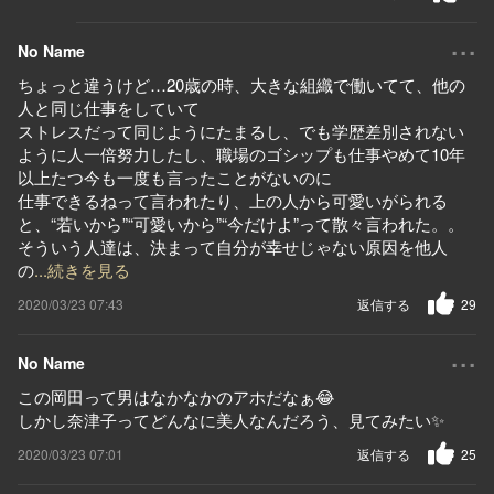
...
No Name
ちょっと違うけど…20歳の時、大きな組織で働いてて、他の
人と同じ仕事をしていて
ストレスだって同じようにたまるし、でも学歴差別されない
ように人一倍努力したし、職場のゴシップも仕事やめて10年
以上たつ今も一度も言ったことがないのに
仕事できるねって言われたり、上の人から可愛いがられる
と、“若いから”“可愛いから”“今だけよ”って散々言われた。。
そういう人達は、決まって自分が幸せじゃない原因を他人
の
...続きを見る
2020/03/23 07:43
返信する
29
...
No Name
この岡田って男はなかなかのアホだなぁ😂
しかし奈津子ってどんなに美人なんだろう、見てみたい✨
2020/03/23 07:01
返信する
25