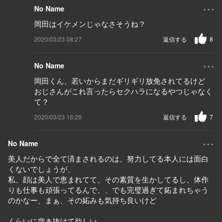
...
No Name
岡田はイケメンじゃなさそうね？
2020/03/23 08:27
返信する
8
...
No Name
岡田くん、若いからまだギリギリ放免されてるけど
おじさんがこれ言ったらセクハラになるやつじゃなく
て？
2020/03/23 16:26
返信する
7
...
No Name
美人だからで全て済まされるのは、努力してる本人には面白
くないでしょうが、
私、顔は美人で恵まれてて、その素質を生かしてるし、体作
りも仕事も頑張ってるんで、、でも完璧過ぎて妬まれちゃう
のかなー、まぁ、その妬みも気持ち良いけど
くらいに突き抜けて欲しい。