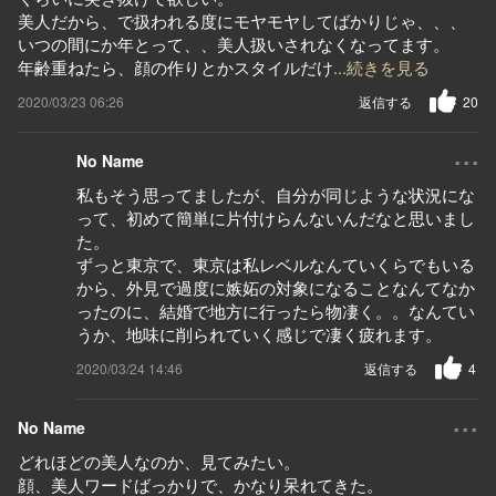
美人だから、で扱われる度にモヤモヤしてばかりじゃ、、、
いつの間にか年とって、、美人扱いされなくなってます。
年齢重ねたら、顔の作りとかスタイルだけ
...続きを見る
2020/03/23 06:26
返信する
20
...
No Name
私もそう思ってましたが、自分が同じような状況にな
って、初めて簡単に片付けらんないんだなと思いまし
た。
ずっと東京で、東京は私レベルなんていくらでもいる
から、外見で過度に嫉妬の対象になることなんてなか
ったのに、結婚で地方に行ったら物凄く。。なんてい
うか、地味に削られていく感じで凄く疲れます。
2020/03/24 14:46
返信する
4
...
No Name
どれほどの美人なのか、見てみたい。
顔、美人ワードばっかりで、かなり呆れてきた。