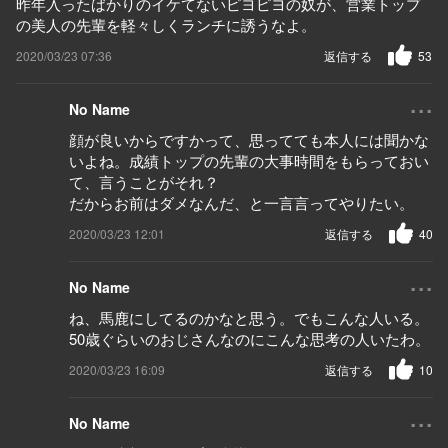
昨年入ったばかりのイケてないピヨピヨの奴が、営業トップ
の美人の先輩を軽々しくランチに誘うなよ。
2020/03/23 07:36
返信する
53
...
No Name
顔が良いからですかって、思ってても本人には聞かな
いよね。成績トップの先輩の大事時間をもらっておい
て、言うことがそれ？
だからお前はダメなんだ、と一言言ってやりたい。
2020/03/23 12:01
返信する
40
...
No Name
ね、馬鹿にしてるのかなと思う。でもこんな人いる。
50歳ぐらいのおじさんなのにこんな思考の人いたわ。
2020/03/23 16:09
返信する
10
...
No Name