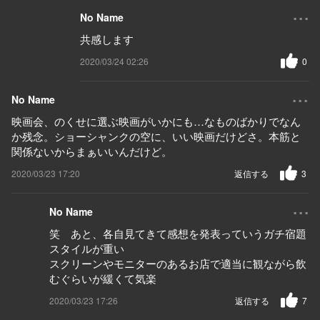
...
No Name
共感します
2020/03/24 02:26
0
...
No Name
映画会、のくせに選ぶ映画がいかにも…なものばかりでなん
か残念。ショーシャンクの空に、いい映画だけどさ。本筋と
関係ないからまぁいいんだけど。
2020/03/23 17:20
返信する
3
...
No Name
笑 あと、各自見てきて感想を発表っていうガチ宿題
スタイルが重い
スクリーンやモニターのあるお店で適当に観ながら飲
むぐらいが緩くて気楽
2020/03/23 17:26
返信する
7