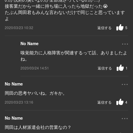
接客業だから一緒に持ち場に入ったら地獄だった😭
たぶん岡田君もみんな言わないだけで同じこと思っています
よ
2020/03/23 10:32
返信する
5
...
No Name
嗅覚能力に人格障害が関連するって話、ありましたよ
ね。
2020/03/24 14:51
返信する
1
...
No Name
岡田の思考ヤバいね。ガキか。
2020/03/23 13:16
返信する
4
...
No Name
岡田は人材派遣会社の営業なの？