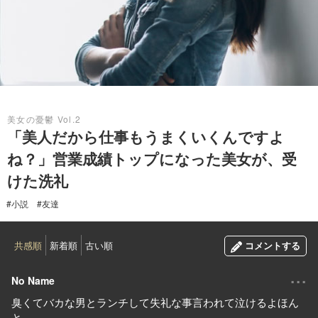
2020.03.23
美女の憂鬱 Vol.2
「美人だから仕事もうまくいくんですよ
ね？」営業成績トップになった美女が、受
けた洗礼
#小説
#友達
共感順
新着順
古い順
コメントする
...
No Name
臭くてバカな男とランチして失礼な事言われて泣けるよほん
と。