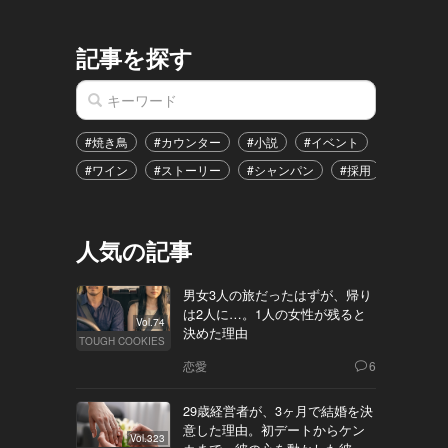
記事を探す
#焼き鳥
#カウンター
#小説
#イベント
#港区
#ワイン
#ストーリー
#シャンパン
#採用
#恋愛
人気の記事
男女3人の旅だったはずが、帰り
は2人に…。1人の女性が残ると
Vol.74
決めた理由
TOUGH COOKIES
恋愛
6
29歳経営者が、3ヶ月で結婚を決
意した理由。初デートからケン
Vol.323