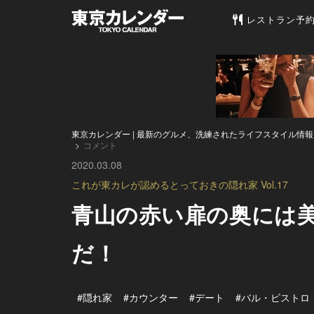
東京カレンダー 
レストラン予
東京カレンダー | 最新のグルメ、洗練されたライフスタイル情報
コメント
2020.03.08
これが東カレが認めるとっておきの隠れ家 Vol.17
青山の赤い扉の奥には
だ！
#隠れ家
#カウンター
#デート
#バル・ビストロ