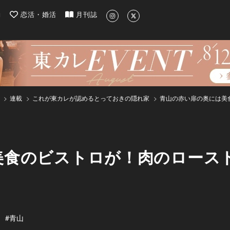
| 最新のグルメ、洗練されたライフスタイル情報
約
恋活・婚活
月刊誌
連載
これが東カレが認めるとっておきの隠れ家
青山の赤い扉の奥には美
美食のビストロが！肉のロース
#青山