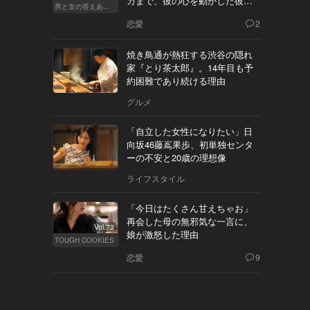
カまで、彼の心を動かした彼女
男と女の答えあわせ【Q】
の態度とは
恋愛
2
焼き鳥通が熱狂する渋谷の隠れ
家『とり茶太郎』。14年目も予
約困難であり続ける理由
グルメ
「自立した女性になりたい」日
向坂46藤嶌果歩、初単独センタ
ーの不安と20歳の理想像
ライフスタイル
「今日はたくさん甘えちゃお」
再会した母の無邪気な一言に、
Vol.73
娘が激怒した理由
TOUGH COOKIES
恋愛
9