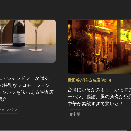
エ・シャンドン」が贈る、
世田谷が誇る名店 Vol.4
夏の特別なプロモーション。
台湾にいるかのよう！からす
ャンパンを味わえる厳選店
ーハン、腸詰、豚の角煮が絶
紹介！
中華が素敵すぎて驚いた！
シャンパン
#中華