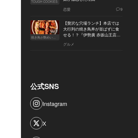
TOUGH COOKIES
恋愛
9
【贅沢な穴場ランチ】本店では
大行列の焼き鳥丼が並ばずに食
Vol.7
せる！？『伊勢廣 赤坂山王店』
焼き鳥が艶めいてきた
へ
グルメ
公式SNS
Instagram
X