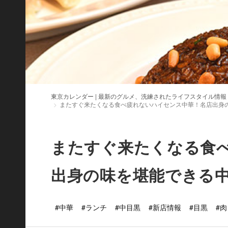
東京カレンダー | 最新のグルメ、洗練されたライフスタイル情報
またすぐ来たくなる食べ疲れないハイセンス中華！名店出身
またすぐ来たくなる食
出身の味を堪能できる
#中華
#ランチ
#中目黒
#新店情報
#目黒
#肉