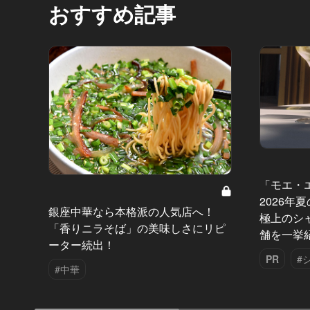
おすすめ記事
「モエ・
2026年
銀座中華なら本格派の人気店へ！
極上のシ
「香りニラそば」の美味しさにリピ
舗を一挙
ーター続出！
PR
#
#中華