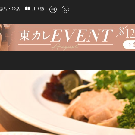
新のグルメ、洗練されたライフスタイル情報
恋活・婚活
月刊誌