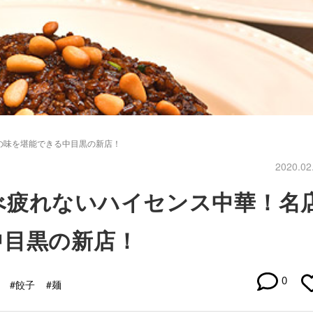
の味を堪能できる中目黒の新店！
2020.02
べ疲れないハイセンス中華！名
中目黒の新店！
0
#餃子
#麺