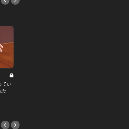
8
男と女の答えあわせ【A】 Vol.308
ってい
結婚願望ゼロだった27歳男性が、交
れた
際2年で突然プロポーズ。彼の心が
変わった“理由”とは
#小説