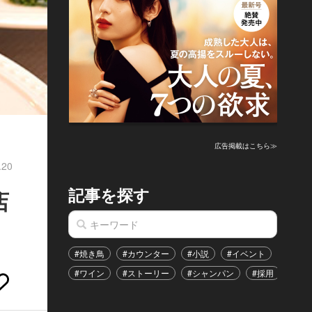
広告掲載はこちら≫
.20
記事を探す
店
#焼き鳥
#カウンター
#小説
#イベント
#港区
#ワイン
#ストーリー
#シャンパン
#採用
#恋