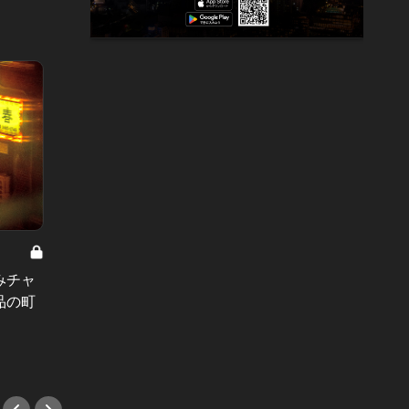
大人が喜ぶラーメン Vol.7
コク旨な担々麺を食べ比べしたいん
みチャ
流行り
だ！恵比寿の美女が集まる隠れ家中
品の町
ける肉
華！
#肉
#中華