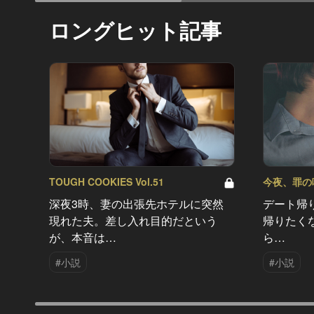
ロングヒット記事
TOUGH COOKIES Vol.51
今夜、罪の味を
深夜3時、妻の出張先ホテルに突然
デート帰
現れた夫。差し入れ目的だという
帰りたく
が、本音は…
ら…
#小説
#小説