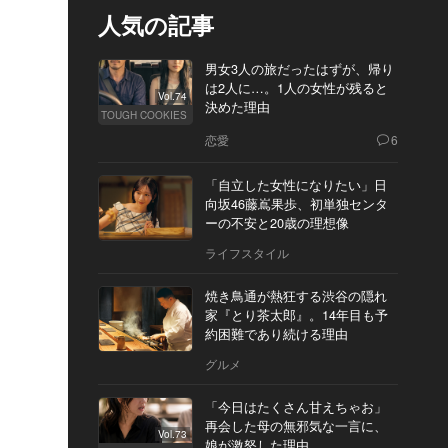
人気の記事
男女3人の旅だったはずが、帰り
は2人に…。1人の女性が残ると
Vol.74
決めた理由
TOUGH COOKIES
恋愛
6
「自立した女性になりたい」日
向坂46藤嶌果歩、初単独センタ
ーの不安と20歳の理想像
ライフスタイル
焼き鳥通が熱狂する渋谷の隠れ
家『とり茶太郎』。14年目も予
約困難であり続ける理由
グルメ
「今日はたくさん甘えちゃお」
再会した母の無邪気な一言に、
Vol.73
娘が激怒した理由