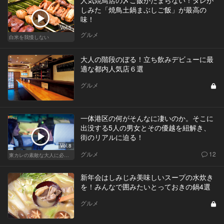
人気焼鳥店の〆ご飯がたまらない！タレが
しみた「焼鳥土鍋まぶしご飯」が最高の
味！
Vol.5
グルメ
白米を我慢しない
大人の階段のぼる！立ち飲みデビューに最
適な都内人気店６選
グルメ
一体港区の何がそんなに凄いのか。そこに
出没する5人の男女とその優越を紐解き、
街のリアルに迫る！
Vol.8
グルメ
12
東カレの素敵な大人に必要なこと
新年会はしみじみ美味しいスープの水炊き
を！みんなで囲みたいとっておきの鍋4選
グルメ