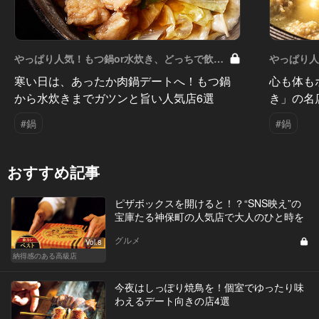
やっぱり人気！もつ鍋or水炊き、どっちで飲も
やっぱり人
う？ Vol.4
う？ Vol.3
寒い日は、あったか肉鍋デートへ！もつ鍋
心も体も
から水炊きまでガツンと旨い人気店6選
き」の名
#鍋
#鍋
おすすめ記事
ピザボックスを開けると！？“SNS映え”の
宝庫たる神保町の人気店で大人のひと時を
グルメ
Vol.8
納得感のある高級店
今夜はしっぽり焼鳥を！個室でゆったり味
わえるデート向きの店4選