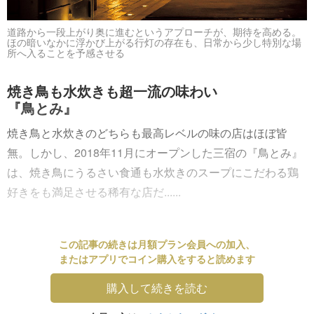
道路から一段上がり奥に進むというアプローチが、期待を高める。
ほの暗いなかに浮かび上がる行灯の存在も、日常から少し特別な場
所へ入ることを予感させる
焼き鳥も水炊きも超一流の味わい
『鳥とみ』
焼き鳥と水炊きのどちらも最高レベルの味の店はほぼ皆
無。しかし、2018年11月にオープンした三宿の『鳥とみ』
は、焼き鳥にうるさい食通も水炊きのスープにこだわる鶏
好きをも満足させる稀有な店だ......
この記事の続きは月額プラン会員への加入、
またはアプリでコイン購入をすると読めます
購入して続きを読む