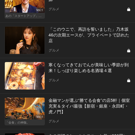
グルメ
Vol.1
あの「スタートアップ」経営者のここぞのチカラ飯 Vol.2
「このウニで、再訪を誓いました」乃木坂
46の次期エースが、プライベートで訪れた
店
グルメ
寒くなってきておでんが美味しい季節が到
来！しっぽり楽しめる名酒場４選
グルメ
金融マンが選ぶ“勝てる会食”の店5軒｜個室
充実＆タイパ最強【新宿・銀座・永田町・
虎ノ門】
Vol.1
グルメ
「会食」の神髄。