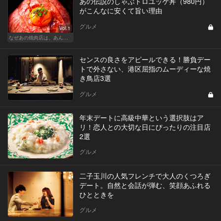
あの伝説のしゃぶトロユッケ丼（980円）
がこんなに安くて旨い理由
グルメ
Vol.1
なぜあの焼肉店は、あんなに安くて旨いのか？
センスの良さをアピールできる！勝負デー
トで外さない、港区屈指のムーディーな焼
き鳥店3選
グルメ
年末デートに高級中華という選択肢はア
リ！恋人との大切な日にぴったりの注目店
2選
グルメ
二子玉川の人気フレンチで大人のくつろぎ
デート。自然と会話が弾む、笑顔あふれる
ひとときを
グルメ