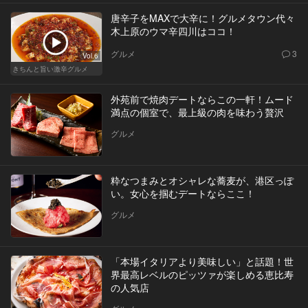
唐辛子をMAXで大辛に！グルメタウン代々
木上原のウマ辛四川はココ！
グルメ
3
Vol.6
きちんと旨い激辛グルメ
外苑前で焼肉デートならこの一軒！ムード
満点の個室で、最上級の肉を味わう贅沢
グルメ
粋なつまみとオシャレな蕎麦が、港区っぽ
い。女心を掴むデートならここ！
グルメ
「本場イタリアより美味しい」と話題！世
界最高レベルのピッツァが楽しめる恵比寿
の人気店