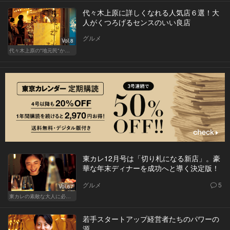
代々木上原に詳しくなれる人気店６選！大
人がくつろげるセンスのいい良店
グルメ
Vol.8
代々木上原の"地元民"から愛される名店
東カレ12月号は「切り札になる新店」。豪
華な年末ディナーを成功へと導く決定版！
グルメ
5
Vol.67
東カレの素敵な大人に必要なこと
若手スタートアップ経営者たちのパワーの
源