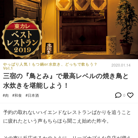
やっぱり人気！もつ鍋or水炊き、どっちで飲もう？
2020.01.14
Vol.1
三宿の『鳥とみ』で最高レベルの焼き鳥と
水炊きを堪能しよう！
#肉
#和食
#日本酒
0
予約の取れないハイエンドなレストランばかりを追うこと
に疲れたという声もちらほら聞こえ始めた昨今。
その声に反応するかのように、リーズナブルな良店が増え