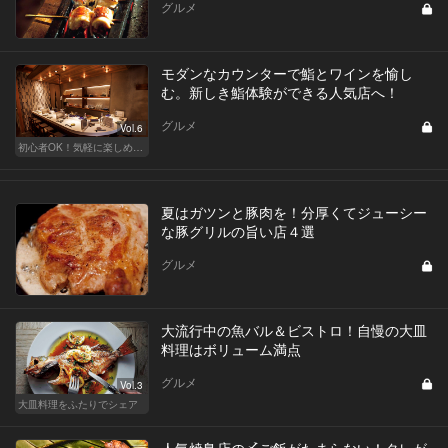
グルメ
モダンなカウンターで鮨とワインを愉し
む。新しき鮨体験ができる人気店へ！
グルメ
Vol.6
初心者OK！気軽に楽しめる鮨の人気店
夏はガツンと豚肉を！分厚くてジューシー
な豚グリルの旨い店４選
グルメ
大流行中の魚バル＆ビストロ！自慢の大皿
料理はボリューム満点
グルメ
Vol.3
大皿料理をふたりでシェア