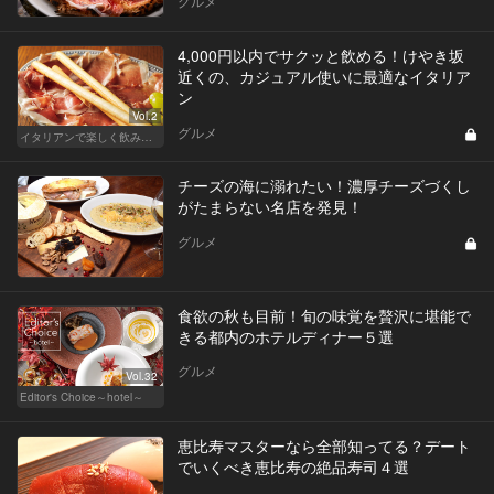
グルメ
4,000円以内でサクッと飲める！けやき坂
近くの、カジュアル使いに最適なイタリア
ン
Vol.2
グルメ
イタリアンで楽しく飲み会！東京の人気店へ
チーズの海に溺れたい！濃厚チーズづくし
がたまらない名店を発見！
グルメ
食欲の秋も目前！旬の味覚を贅沢に堪能で
きる都内のホテルディナー５選
グルメ
Vol.32
Editor's Choice～hotel～
恵比寿マスターなら全部知ってる？デート
でいくべき恵比寿の絶品寿司４選