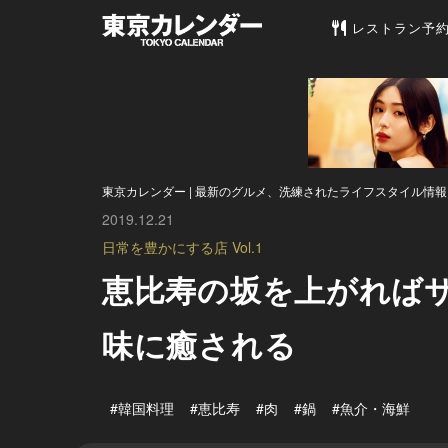
東京カレンダー 
レストラン予
東京カレンダー | 最新のグルメ、洗練されたライフスタイル情報
2019.12.21
日常を豊かにする店 Vol.1
恵比寿の坂を上がれば
味に癒される
#韓国料理
#恵比寿
#肉
#鍋
#魚介・海鮮