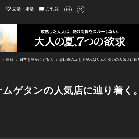
| 最新のグルメ、洗練されたライフスタイル情報
約
恋活・婚活
月刊誌
連載
日常を豊かにする店
恵比寿の坂を上がればサムゲタンの人気店に辿
サムゲタンの人気店に辿り着く