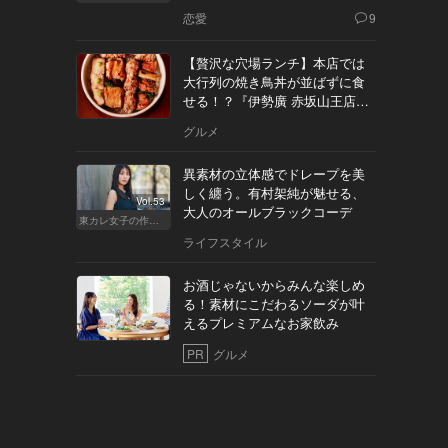
恋愛
9
【贅沢な穴場ランチ】本店では
大行列の焼き鳥丼が並ばずに食
せる！？『伊勢廣 赤坂山王店』
へ
グルメ
異素材の立体感でドレープを美
しく纏う。有村架純が魅せる、
Vol.53
大人のオールブラックコーデ
東カレ女子の作り方
ライフスタイル
お酒じゃないからみんな楽しめ
る！素材にこだわるソーダが叶
えるプレミアムなお家飲み
PR
グルメ