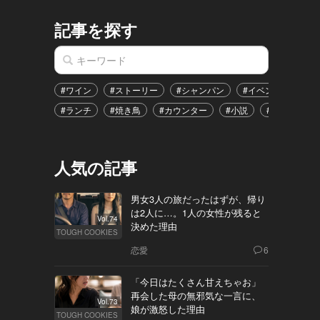
記事を探す
#ワイン
#ストーリー
#シャンパン
#イベント
#港
#ランチ
#焼き鳥
#カウンター
#小説
#恋愛
#
人気の記事
男女3人の旅だったはずが、帰り
は2人に…。1人の女性が残ると
Vol.74
決めた理由
TOUGH COOKIES
恋愛
6
「今日はたくさん甘えちゃお」
再会した母の無邪気な一言に、
Vol.73
娘が激怒した理由
TOUGH COOKIES