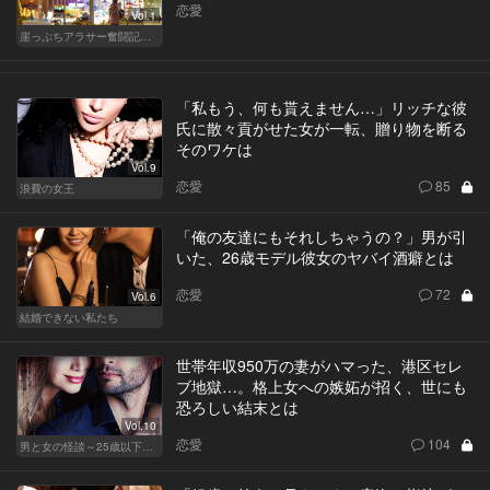
恋愛
Vol.1
崖っぷちアラサー奮闘記 written by 内埜さくら
「私もう、何も貰えません…」リッチな彼
氏に散々貢がせた女が一転、贈り物を断る
そのワケは
Vol.9
恋愛
85
浪費の女王
「俺の友達にもそれしちゃうの？」男が引
いた、26歳モデル彼女のヤバイ酒癖とは
恋愛
72
Vol.6
結婚できない私たち
世帯年収950万の妻がハマった、港区セレ
ブ地獄…。格上女への嫉妬が招く、世にも
恐ろしい結末とは
Vol.10
恋愛
104
男と女の怪談～25歳以下閲覧禁止～