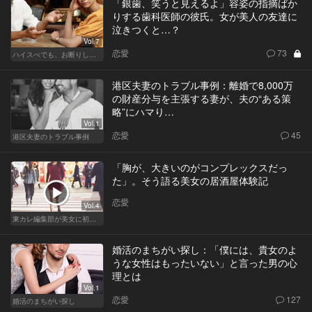
「銀歯、笑うと見えるよ」容姿の指摘ばか
りする歯科医師の彼氏。女が美人の友達に
泣きつくと…？
Vol.7
恋愛
73
ハイスぺでも、お断りします！
港区夫妻のトラブル事例：離婚で8,000万
の財産分与を主張する妻が、夫の“ある策
略”にハマり…
Vol.1
恋愛
45
港区夫妻のトラブル事例
「胸が、大きいのがコンプレックスだっ
た」。そう語る美女の居酒屋体験記
恋愛
Vol.4
東カレ編集部が美女に初体験させてみた
婚活のまちがい探し：「僕には、貴女のよ
うな女性はもったいない」と言った男の心
理とは
Vol.1
恋愛
127
婚活のまちがい探し