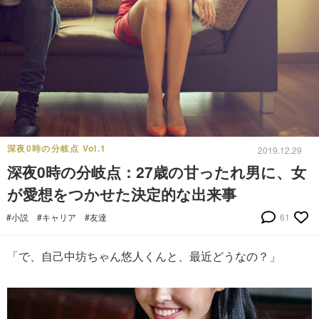
深夜0時の分岐点 Vol.1
2019.12.29
深夜0時の分岐点：27歳の甘ったれ男に、女
が愛想をつかせた決定的な出来事
#小説
#キャリア
#友達
61
「で、自己中坊ちゃん悠人くんと、最近どうなの？」