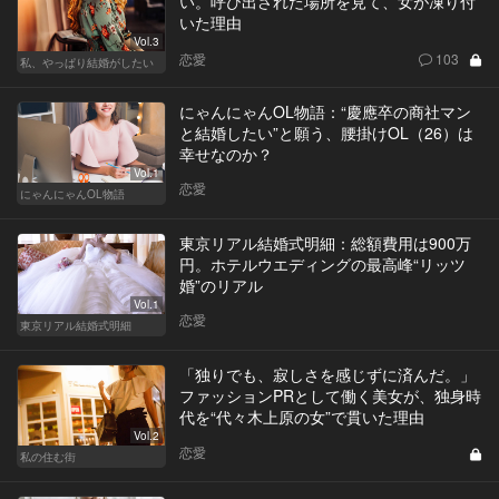
い。呼び出された場所を見て、女が凍り付
いた理由
Vol.3
恋愛
103
私、やっぱり結婚がしたい
にゃんにゃんOL物語：“慶應卒の商社マン
と結婚したい”と願う、腰掛けOL（26）は
幸せなのか？
Vol.1
恋愛
にゃんにゃんOL物語
東京リアル結婚式明細：総額費用は900万
円。ホテルウエディングの最高峰“リッツ
婚”のリアル
Vol.1
恋愛
東京リアル結婚式明細
「独りでも、寂しさを感じずに済んだ。」
ファッションPRとして働く美女が、独身時
代を“代々木上原の女”で貫いた理由
Vol.2
恋愛
私の住む街