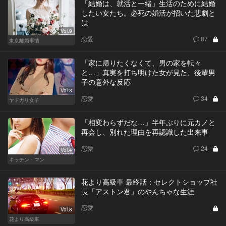
「結婚は、就活と一緒」生活のために結婚
したい女たち。必死の婚活が招いた悲劇と
は
Vol.9
恋愛
87
東京離婚事情
「家に帰りたくなくて、男の家を転々
と…」真実を打ち明けた女が見た、後輩男
子の意外な反応
Vol.3
恋愛
34
ヤドカリ女子
「相変わらずだな…」半年ぶりに元カノと
再会し、別れた理由を再認識した出来事
恋愛
24
Vol.4
キッチン・マン
花より高級車 最終話：セレクトショップ社
長「アストン君」のやんちゃな生涯
恋愛
Vol.8
花より高級車