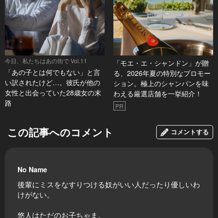
今日、私たちはあの街で Vol.11
「モエ・エ・シャンドン」が贈
「あの子とは何でもない」と言
る、2026年夏の特別なプロモー
い訳されたけど…。彼氏が他の
ション。極上のシャンパンを味
女性と出会っていた28歳女の末
わえる厳選店舗を一挙紹介！
路
PR
この記事へのコメント
コメントする
No Name
後輩にミスをなすりつける奴がいい人だったり優しいわ
けがない。
悠人はただのお子ちゃま。