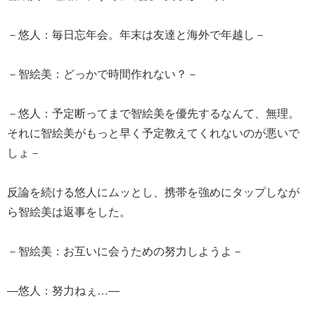
－悠人：毎日忘年会。年末は友達と海外で年越し－
－智絵美：どっかで時間作れない？－
－悠人：予定断ってまで智絵美を優先するなんて、無理。
それに智絵美がもっと早く予定教えてくれないのが悪いで
しょ－
反論を続ける悠人にムッとし、携帯を強めにタップしなが
ら智絵美は返事をした。
－智絵美：お互いに会うための努力しようよ－
―悠人：努力ねぇ…―