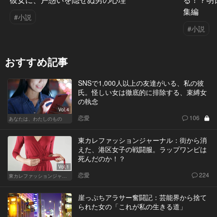
集編
#小説
#小説
おすすめ記事
SNSで1,000人以上の友達がいる、私の彼
氏。怪しい女は徹底的に排除する、束縛女
の執念
Vol.4
恋愛
106
あなたは、わたしのもの
東カレファッションジャーナル：街から消
えた、港区女子の戦闘服。ラップワンピは
死んだのか！？
Vol.1
恋愛
224
東カレファッションジャーナル
崖っぷちアラサー奮闘記：芸能界から捨て
られた女の「これが私の生きる道」