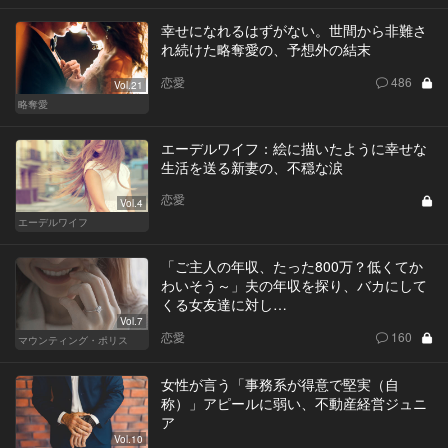
幸せになれるはずがない。世間から非難さ
れ続けた略奪愛の、予想外の結末
恋愛
486
Vol.21
略奪愛
エーデルワイフ：絵に描いたように幸せな
生活を送る新妻の、不穏な涙
恋愛
Vol.4
エーデルワイフ
「ご主人の年収、たった800万？低くてか
わいそう～」夫の年収を探り、バカにして
くる女友達に対し…
Vol.7
恋愛
160
マウンティング・ポリス
女性が言う「事務系が得意で堅実（自
称）」アピールに弱い、不動産経営ジュニ
ア
Vol.10