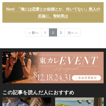
「俺には恋愛とか結婚とか、向いてない」悠人の
反論に、智絵美は
‹‹ 前へ
1
2
3
次へ ››
この記事を読んだ人におすすめ