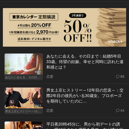
あなたに会える、その日まで：結婚5年目
33歳。待望の妊娠。幸せと同時に訪れた違
和感とは？
Vol.1
恋愛
88
あなたに会える、その日まで
男女上京ヒストリー～12年目の悲哀～：交
際2年目の彼氏がいる30歳女。プロポーズ
を期待していたのに…
Vol.1
恋愛
44
男女上京ヒストリー～12年目の悲哀～
平日夜20時45分に、男から初デートの誘