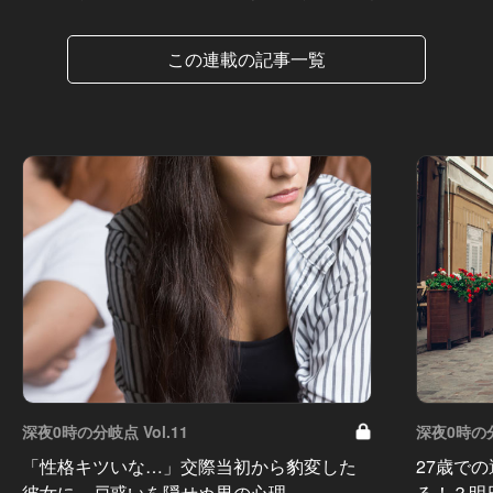
この連載の記事一覧
深夜0時の分岐点 Vol.11
深夜0時の分
「性格キツいな…」交際当初から豹変した
27歳で
彼女に、戸惑いを隠せぬ男の心理
る！？明