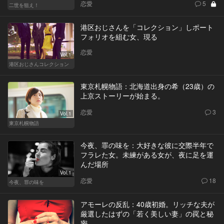
恋愛
5
二世を狙え！
港区おじさんを「コレクション」しポート
フォリオを組む女、現る
恋愛
Vol.1
港区おじさんコレクション
東京札幌物語：北海道出身の希（23歳）の
上京ストーリーが始まる。
恋愛
3
Vol.1
東京札幌物語
今夜、罪の味を：大好きな彼に交際半年で
フラレた女。未練がある女が、夜に足を運
んだ場所
Vol.1
恋愛
18
今夜、罪の味を
アモーレの反乱：40歳初婚。リッチな夫が
厳選したはずの「若く美しい妻」の罠と秘
密