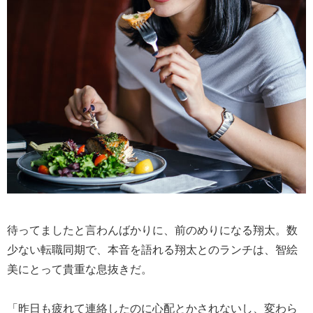
待ってましたと言わんばかりに、前のめりになる翔太。数
少ない転職同期で、本音を語れる翔太とのランチは、智絵
美にとって貴重な息抜きだ。
「昨日も疲れて連絡したのに心配とかされないし、変わら