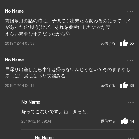
...
No Name
前回皐月の話の時に、子供でも出来たら変わるのにってコメ
があった(と思う)けど、それを参考にしたのかな笑
えらい簡単なオチだったから💦
2019/12/14 05:37
返信する
55
...
No Name
里帰り出産したら半年は帰らないんじゃない？そのままなし
崩しに別居になった夫婦みる
2019/12/14 06:16
返信する
36
...
No Name
帰ってこないですよね、きっと。
2019/12/14 09:04
返信する
14
...
No Name