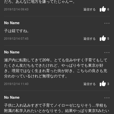
だろ。あんなに地方を嫌ってたじゃんー。
2019/12/14 09:43
返信する
6
...
No Name
子は鎹ですね。
2019/12/14 07:45
返信する
5
...
No Name
瀬戸内に転勤してきて20年。とても住みやすく子育てもして
たくさん友だちもできたけれど、やっぱり今でも東京が好
き。理屈ではなく生まれ育った街が好き。こちらの良さも充
分わかっているけれど無理なのです。
2019/12/14 11:40
返信する
3
...
No Name
子供に入れ込みすぎて子育てノイローゼになりそう…学校も
附属の私学入れたいとかなりそう。結果やっぱり東京‼︎みたい