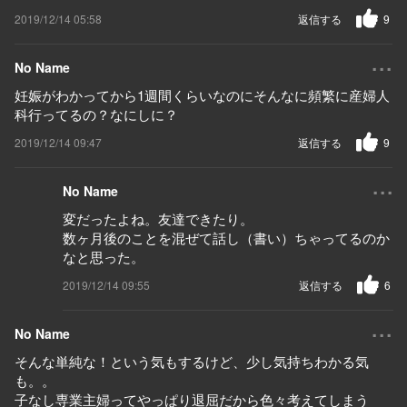
2019/12/14 05:58
返信する
9
...
No Name
妊娠がわかってから1週間くらいなのにそんなに頻繁に産婦人
科行ってるの？なにしに？
2019/12/14 09:47
返信する
9
...
No Name
変だったよね。友達できたり。
数ヶ月後のことを混ぜて話し（書い）ちゃってるのか
なと思った。
2019/12/14 09:55
返信する
6
...
No Name
そんな単純な！という気もするけど、少し気持ちわかる気
も。。
子なし専業主婦ってやっぱり退屈だから色々考えてしまう