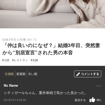
2019.12.14
結婚3年目の危機 Vol.12
「仲は良いのになぜ？」結婚3年目、突然妻
から“別居宣言”された男の本音
#小説
#レストラン
#夫婦
共感順
新着順
古い順
コメントする
...
No Name
シティガールちゃん、案外単純で良かった良かった。
2019/12/14 05:32
返信する
99+