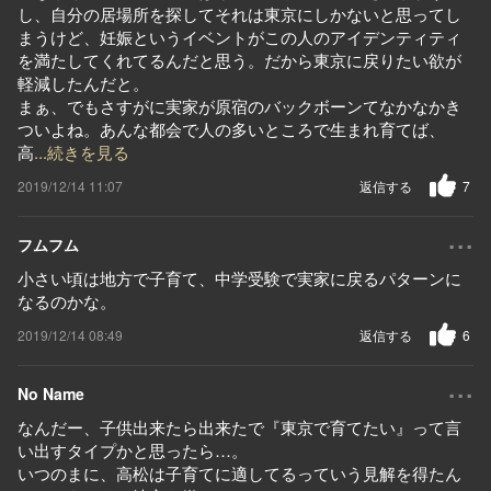
し、自分の居場所を探してそれは東京にしかないと思ってし
まうけど、妊娠というイベントがこの人のアイデンティティ
を満たしてくれてるんだと思う。だから東京に戻りたい欲が
軽減したんだと。
まぁ、でもさすがに実家が原宿のバックボーンてなかなかき
ついよね。あんな都会で人の多いところで生まれ育てば、
高
...続きを見る
2019/12/14 11:07
返信する
7
...
フムフム
小さい頃は地方で子育て、中学受験で実家に戻るパターンに
なるのかな。
2019/12/14 08:49
返信する
6
...
No Name
なんだー、子供出来たら出来たで『東京で育てたい』って言
い出すタイプかと思ったら…。
いつのまに、高松は子育てに適してるっていう見解を得たん