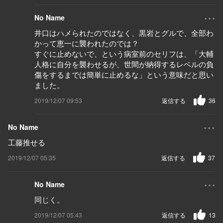
...
No Name
井口はハメられたのではなく、黒岩とグルで、全部わ
かって恵一に襲われたのでは？
すぐに止めないで、という病室前のセリフは、「大輔
人格に自分を襲わせるが、世間が納得するレベルの負
傷をするまでは簡単に止めるな」という意味だと思い
ました。
2019/12/07 09:53
返信する
36
...
No Name
工藤推せる
2019/12/07 05:35
返信する
37
...
No Name
同じく。
2019/12/07 05:43
返信する
13