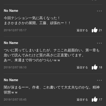
...
No Name
今回テンション一気に高くなった！
まさかまさかの展開。工藤、頑張れー！！
2019/12/07 05:17
返信する
21
...
No Name
ついに買ってしまいましたが、ナニこれ超面白い。第一章も
急いで読んでみたけど質の高さに正直驚いてます。
あー、来週まで待つのがつらいｗｗ
2019/12/07 06:10
返信する
18
...
No Name
闇が深まるーー。作者、これ書いてて大丈夫なのかな。精神
状態ｗｗ
2019/12/07 05:45
返信する
17