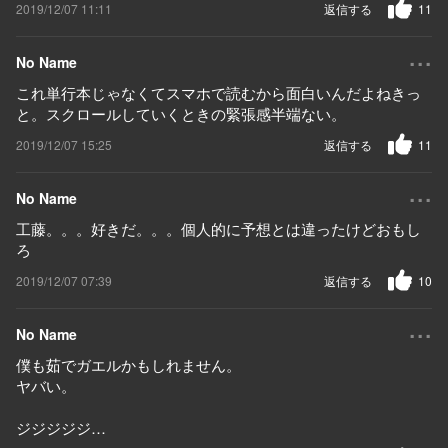
2019/12/07 11:11
返信する
11
...
No Name
これ単行本じゃなくてスマホで読むから面白いんだよねきっ
と。スクロールしていくときの緊張感半端ない。
2019/12/07 15:25
返信する
11
...
No Name
工藤。。。好きだ。。。個人的に予想とは違ったけどおもし
ろ
2019/12/07 07:39
返信する
10
...
No Name
僕も茹でガエルかもしれません。
ヤバい。
ジジジジジ…