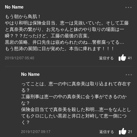
...
No Name
もう朝から鳥肌！
やはり和明は保険金目当、恵一は見抜いていた。そして工藤
と真奈美の繋がり、お兄ちゃんと妹のやり取りの場面は一
瞬？？？だったけど、工藤の最後の言葉。
黒岩の策略、井口先生は嵌められたのね…警察腐ってる…
もう怒涛の展開に目が覚めた。本当に痺れます！！！
2019/12/07 05:40
返信する
41
...
No Name
ってことは、恵一の中に真奈美は取り込まれて存在す
る？
工藤刑事は恵一の中の真奈美に会う事ができるのか
な？
保険金目当てで真奈美を殺した和明…恵一をなんとし
てもクロにしたい黒岩と井口と対峙して恵一側につ
く？
2019/12/07 09:17
返信する
21