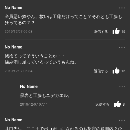
...
No Name
全員悪い奴やん。救いは工藤だけってこと？それとも工藤も
狂ってるの？？
2019/12/07 06:08
返信する
15
...
No Name
姥捨てってそういうことか・・
揉み消し屋っているっていうもんね。
2019/12/07 06:34
返信する
15
...
No Name
黒岩と工藤もユデガエル。
2019/12/07 07:11
返信する
8
...
No Name
井口先生、ここまでボコボコにされるのも想定の範囲内？ひ