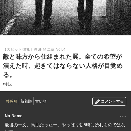
2019.12.07
【大ヒット御礼】煮沸 第二章 Vol.4
敵と味方から仕組まれた罠。全ての希望が
潰えた時、起きてはならない人格が目覚め
る。
#小説
共感順
新着順
古い順
コメントする
...
No Name
最後の一文、鳥肌たったー。やっぱり朝5時に読むものではな
いー。