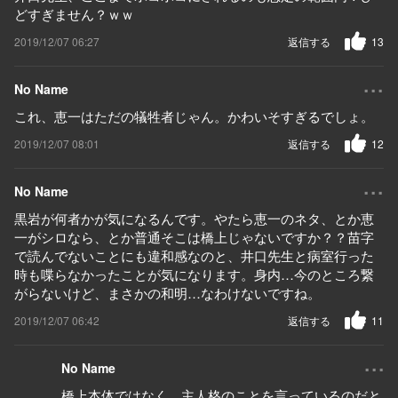
どすぎません？ｗｗ
2019/12/07 06:27
返信する
13
...
No Name
これ、恵一はただの犠牲者じゃん。かわいそすぎるでしょ。
2019/12/07 08:01
返信する
12
...
No Name
黒岩が何者かが気になるんです。やたら恵一のネタ、とか恵
一がシロなら、とか普通そこは橋上じゃないですか？？苗字
で読んでないことにも違和感なのと、井口先生と病室行った
時も喋らなかったことが気になります。身内…今のところ繋
がらないけど、まさかの和明…なわけないですね。
2019/12/07 06:42
返信する
11
...
No Name
橋上本体ではなく、主人格のことを言っているのだと