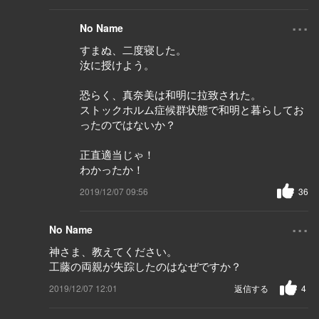
...
No Name
すまぬ、二度寝した。
汝に授けよう。
恐らく、真奈美は和明に拉致された。
ストックホルム症候群状態で和明と暮らしてお
ったのではないか？
正直適当じゃ！
わかったか！
2019/12/07 09:56
36
...
No Name
神さま、教えてください。
工藤の両親が失踪したのはなぜですか？
2019/12/07 12:01
返信する
4