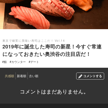
2019.12.09
東京で確実に美味い寿司はここだ！ Vol.14
2019年に誕生した寿司の新星！今すぐ常連
になっておきたい奥渋谷の注目店だ！
#鮨
#カウンター
#デート
共感順
新着順
古い順
コメントする
コメントはまだありません。