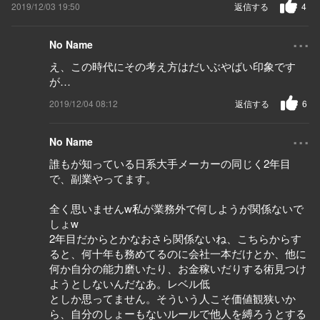
2019/12/03 19:50
返信する
4
...
No Name
え、この時代にその考え方はだいぶやばい印象です
が…
2019/12/04 08:12
返信する
6
...
No Name
誰もが知っている日系大手メーカーの同じく2年目
で、副業やってます。
全く思いませんw私が業務外で何しようが関係ないで
しょw
2年目だからとかなおさら関係ないね、こちらからす
ると、何十年も務めてるのに会社一本だけとか、他に
何か自分の能力磨いたり、お金稼いだりする術見つけ
ようとしないんだなあ。レベル低
としか思ってません。そういう人こそ価値観狭いか
ら、自分のしょーもないルールで他人を縛ろうとする