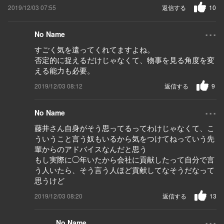
2019/12/03 07:55
返信する
10
...
No Name
すごく気を遣ってくれてますよね。
否定的に捉えるだけじゃなくて、物事を見る角度を変
える能力も必要。
2019/12/03 08:12
返信する
9
...
No Name
藤井さん自身がそう思ってるってわけじゃなくて、こ
ういうこと言う奴もいるから気をつけてねっていう先
輩からのアドバイスなんだと思う
もし実際に◯年いたから会社に貢献したって自分で言
う人いたら、そう言う人ほど貢献してなそうだなって
思うけど
2019/12/03 08:20
返信する
13
...
No Name