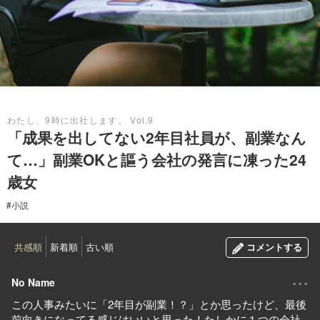
2019.12.03
わたし、9時に出社します。 Vol.9
「成果を出してない2年目社員が、副業なん
て…」副業OKと謳う会社の発言に凍った24
歳女
#小説
共感順
新着順
古い順
コメントする
...
No Name
この人事みたいに「2年目が副業！？」とか思ったけど、最後
前向きになってる感じはいいと思った！たしかに１つの会社