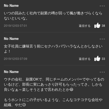
...
No Name
いつの回みたく社内で副業の噂が回って楓が働きづらくなら
ないといいな。
2019/12/03 07:01
返信する
38
...
No Name
女子社員に嫌味言う前にセクハラパワハラなんとかしなさい
よ！
2019/12/03 07:09
返信する
33
...
No Name
ウチの会社、副業OKで、同じチームのメンバーでやってるの
いるけど、部長に実にあっさり許可もらったってさ。しかも
良いなぁ～楽しそうとまで言われたとか😆
もうホントにこの子がいるような、こんなコテコテな会社や
組織、やだ😥