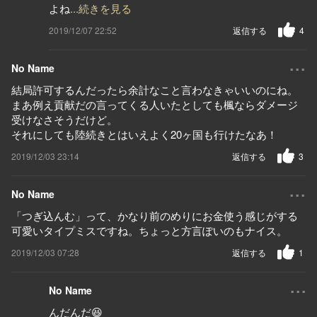
よね
...続きを見る
2019/12/07 22:52
返信する
4
...
No Name
結局許可するんだったら余計なこと言わなきゃいいのにね。
まあ例え貢献だの言ってくる人いたとしても楓ならダメージ
受けなさそうだけど。
それにしても陸続きとはいえよく20ヶ国も行けたなあ！
2019/12/03 23:14
返信する
3
...
No Name
「つぎ込んむ」って、かなり前のめりにお金使う感じがする
可愛いタイプミスですね。ちょっと方言ぽいのもナイス。
2019/12/03 07:28
返信する
1
...
No Name
んだんだ😆