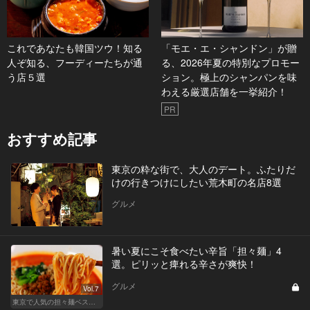
これであなたも韓国ツウ！知る
「モエ・エ・シャンドン」が贈
人ぞ知る、フーディーたちが通
る、2026年夏の特別なプロモー
う店５選
ション。極上のシャンパンを味
わえる厳選店舗を一挙紹介！
PR
おすすめ記事
東京の粋な街で、大人のデート。ふたりだ
けの行きつけにしたい荒木町の名店8選
グルメ
暑い夏にこそ食べたい辛旨「担々麺」4
選。ピリッと痺れる辛さが爽快！
グルメ
Vol.7
東京で人気の担々麺ベストセレクション！