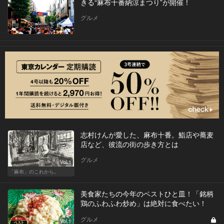
きる“麻布十番納涼まつり”が開催！
グルメ
志村けんが愛した、麻布十番。鮨店や蕎麦
店など、彼流の街の歩き方とは
グルメ
Vol.1
「麻布」のこれから。
美食家たちの今年のベストひと皿！「銘柄
鶏のふわふわ炒め」は絶対に食べたい！
グルメ
Vol.1