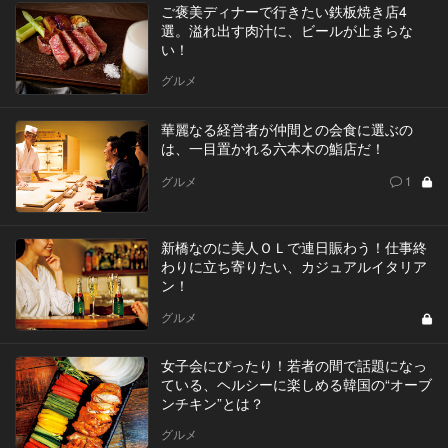
ご褒美ディナーで行きたい鉄板焼き店4
選。溢れ出す肉汁に、ビールが止まらな
い！
グルメ
華麗なる経営者が仲間との会食に選ぶの
は、一目置かれる六本木の鮨店だ！
グルメ
1
新橋なのに美人ＯＬで連日賑わう！仕事終
わりに立ち寄りたい、カジュアルイタリア
ン！
グルメ
女子会にぴったり！若者の間で話題になっ
ている、ヘルシーに楽しめる韓国の“オーブ
ンチキン”とは？
グルメ