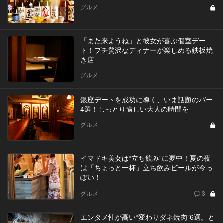
グルメ
「また来ようね」と彼女が喜ぶ個室デー
ト！プチ贅沢なディナーが楽しめる鉄板焼
き店
グルメ
銀座デートを成功に導く、いま話題のバー
4選！しっとり愉しい大人の時間を
グルメ
イマドキ美女は“立ち飲み”に夢中！夏の夜
は「ちょっと一杯」立ち飲みビールが今っ
ぽい！
グルメ
3
エンタメ性が高い“変わりダネ焼肉”6選。と