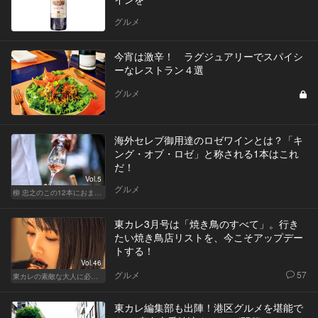
グルメ
今宵は激辛！ ラグジュアリーでスパイシ
ーなレストラン４選
グルメ
海外セレブ御用達のロゼワインとは？「キ
ング・オブ・ロゼ」と称される1本はこれ
だ！
Vol.5
グルメ
柳 忠之のこの12本におまかせ
東カレ3月号は「焼き鳥のすべて」。行き
たい焼き鳥店リストを、今こそアップデー
トする！
Vol.46
グルメ
57
東カレの素敵な大人に必要なこと
東カレ編集部も出陣！港区グルメを堪能で