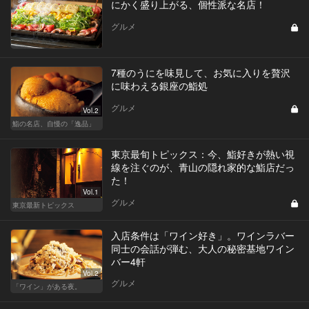
にかく盛り上がる、個性派な名店！
グルメ
7種のうにを味見して、お気に入りを贅沢
に味わえる銀座の鮨処
グルメ
Vol.2
鮨の名店、自慢の「逸品」
東京最旬トピックス：今、鮨好きが熱い視
線を注ぐのが、青山の隠れ家的な鮨店だっ
た！
Vol.1
グルメ
東京最新トピックス
入店条件は「ワイン好き」。ワインラバー
同士の会話が弾む、大人の秘密基地ワイン
バー4軒
Vol.2
グルメ
「ワイン」がある夜。