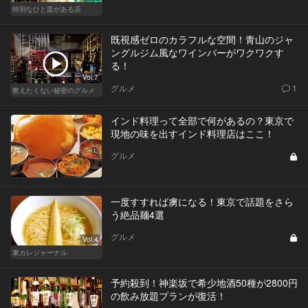
特別なひと皿がある店
既視感ゼロのカラフルな空間！青山のジャ
ングルジム風なワインバーがワクワクす
る！
Vol.7
グルメ
1
教えたくない秘密のグルメ
インド料理って全部で何があるの？東京で
現地の味を出すインド料理店はここ！
グルメ
一度すすれば虜になる！東京で話題をさら
う絶品麺4選
グルメ
Vol.4
東カレジャーナル
予約殺到！神楽坂で希少地酒50種が2800円
の飲み放題プランが復活！