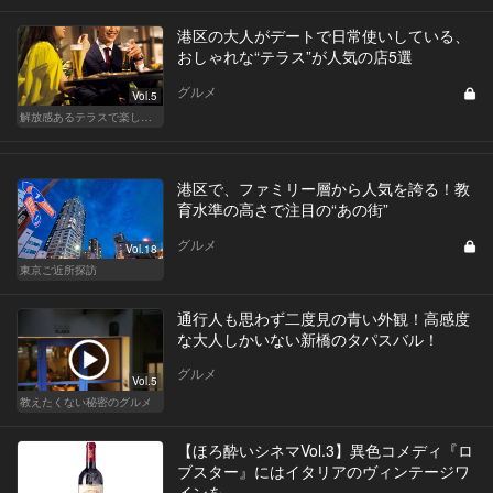
港区の大人がデートで日常使いしている、
おしゃれな“テラス”が人気の店5選
グルメ
Vol.5
解放感あるテラスで楽しく飲める東京の人気店
港区で、ファミリー層から人気を誇る！教
育水準の高さで注目の“あの街”
グルメ
Vol.18
東京ご近所探訪
通行人も思わず二度見の青い外観！高感度
な大人しかいない新橋のタパスバル！
グルメ
Vol.5
教えたくない秘密のグルメ
【ほろ酔いシネマVol.3】異色コメディ『ロ
ブスター』にはイタリアのヴィンテージワ
インを