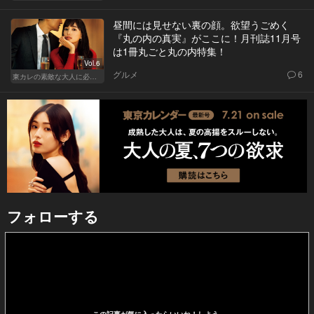
昼間には見せない裏の顔。欲望うごめく
『丸の内の真実』がここに！月刊誌11月号
は1冊丸ごと丸の内特集！
Vol.6
グルメ
6
東カレの素敵な大人に必要なこと
フォローする
この記事が気に入ったらいいね！しよう