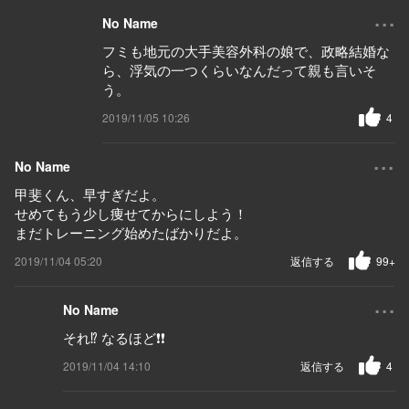
...
No Name
フミも地元の大手美容外科の娘で、政略結婚な
ら、浮気の一つくらいなんだって親も言いそ
う。
2019/11/05 10:26
4
...
No Name
甲斐くん、早すぎだよ。
せめてもう少し痩せてからにしよう！
まだトレーニング始めたばかりだよ。
2019/11/04 05:20
返信する
99+
...
No Name
それ⁉️ なるほど❗️❗️
2019/11/04 14:10
返信する
4
...