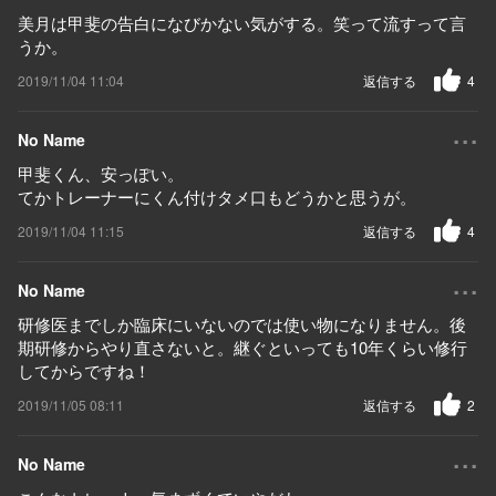
美月は甲斐の告白になびかない気がする。笑って流すって言
うか。
2019/11/04 11:04
返信する
4
...
No Name
甲斐くん、安っぽい。
てかトレーナーにくん付けタメ口もどうかと思うが。
2019/11/04 11:15
返信する
4
...
No Name
研修医までしか臨床にいないのでは使い物になりません。後
期研修からやり直さないと。継ぐといっても10年くらい修行
してからですね！
2019/11/05 08:11
返信する
2
...
No Name