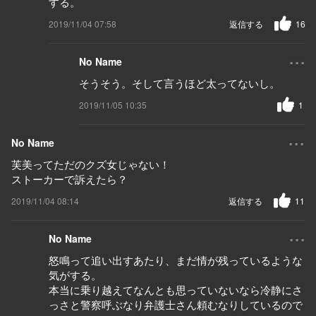
する。
2019/11/04 07:58
返信する
16
...
No Name
そうそう。そして言うほど太ってないし。
2019/11/05 10:35
1
...
No Name
芙美ってただのクズ女じゃない！
ストーカーで訴えたら？
2019/11/04 08:14
返信する
11
...
No Name
怒鳴って追い出すあたり、まだ情が残っているような
気がする。
本当に乗り越えてなんとも思っていないなら冷静にさ
っさと警察呼ぶなり弁護士さん頼むなりしているので