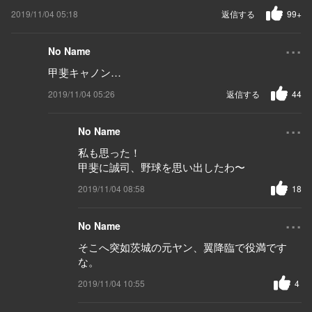
2019/11/04 05:18
返信する
99+
...
No Name
甲斐キャノン…
2019/11/04 05:26
返信する
44
...
No Name
私も思った！
甲斐に誠司、野球を思い出したわ〜
2019/11/04 08:58
18
...
No Name
そこへ突如茨城の元ヤン、翼降臨で役満です
な。
2019/11/04 10:55
4