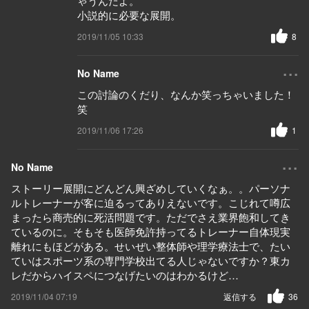
ゃうんだよ。
小説的に必要な展開。
2019/11/05 10:33
8
...
No Name
この討論のくだり、なんか笑っちゃいました！
笑
2019/11/06 17:26
1
...
No Name
ストーリー展開にどんどん興ざめしていくなぁ。。パーソナ
ルトレーナーが客に迫るってありえないです。こじれて噂広
まったら商売的に死活問題です。ただでさえ業界飽和してき
ているのに。そもそも医師免許持ってるトレーナー自体現実
離れにもほどがある。せいぜい整体師や理学療法士で、たい
ていはスポーツ系の専門学校出てる人じゃないですか？東カ
レだからハイスペにつなげたいのはわかるけど…
2019/11/04 07:19
返信する
36