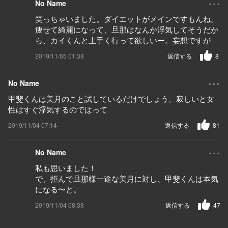
No Name
笑っちゃいました。ダイエットがメインですもんね。
痩せて綺麗になって、旦那はなんか浮気してそうだか
ら、カイくんと上手く行って欲しいー。妄想ですが
2019/11/05 01:38
返信する
8
...
No Name
甲斐くんは美月のこと試しているだけでしょう、寂しいと女
性はすぐ浮気するのではって
2019/11/04 07:14
返信する
81
...
No Name
私も思いました！
で、拒んで旦那様一途な美月に対し、甲斐くんは本気
になる〜と。
2019/11/04 08:38
返信する
47
...