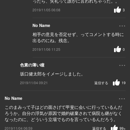
ったら、失礼って誰かに言われちゃった。。
2019/11/05 06:08
3
...
No Name
相手の意見を否定せず、ってコメントする時に
出るのにね。残念。
2019/11/06 11:25
0
...
色素の薄い瞳
坂口健太郎をイメージしました。
2019/11/04 09:21
返信する
19
...
No Name
このまみって子はどの面さげて甲斐に会いに行っているんだ
ろうか。自分の浮気が原因で婚約破棄されて病院も継がなく
なったのに、どういう立場でものを言っているんだろう。
2019/11/04 06:59
返信する
99+