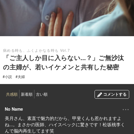
2019.11.04
病める時も、ふくよかなる時も Vol.7
「ご主人しか目に入らない...？」ご無沙汰
の主婦が、若いイケメンと共有した秘密
#小説
#夫婦
共感順
新着順
古い順
コメントする
...
No Name
美月さん、素直で魅力的だから、甲斐くんも惹かれますよ
ね...。まさかの医師、ハイスペックに驚きです！松坂桃李く
んで脳内再生してます笑