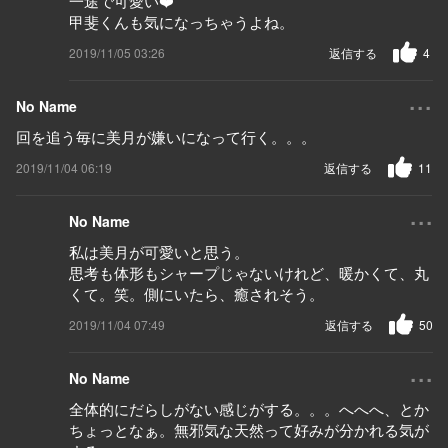
一途で可愛い❤️
甲斐くんも気になっちゃうよね。
2019/11/05 03:26
返信する
4
...
No Name
回を追う毎に美月が嫌いになって行く。。。
2019/11/04 06:19
返信する
11
...
No Name
私は美月が可愛いと思う。
思考も体形もシャープじゃないけれど、暖かくて、丸
くて。笑。側にいたら、癒されそう。
2019/11/04 07:49
返信する
50
...
No Name
全体的にだらしがない感じがする。。。へへへ、とか
ちょっとなぁ。無邪気な天然って好みが分かれる気が