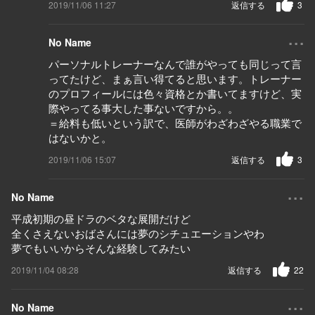
2019/11/06 11:27
返信する
3
...
No Name
パーソナルトレーナーなんで誰がやっても同じって言
ってたけど、まぁ言い得てると思います。トレーナー
のプロフィールには色々資格とか書いてますけど、実
際やってる事大した事ないですから。。
＝給料も低いという訳で、医師がわざわざやる職業で
はないかと。
2019/11/06 15:07
返信する
3
...
No Name
平成初期の昼ドラのベタな展開だけど
全くさえないおばさんには夢のシチュエーションやわ
夢でもいいからそんな経験してみたい
2019/11/04 08:28
返信する
22
...
No Name