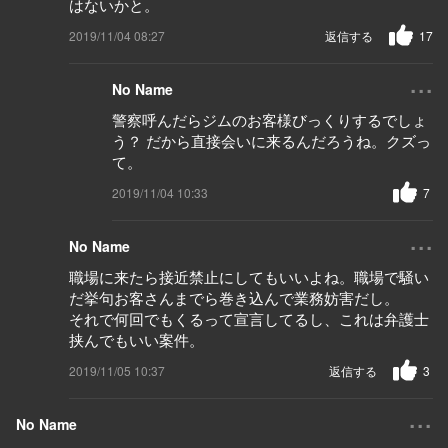
はないかと。
2019/11/04 08:27
返信する
17
...
No Name
警察呼んだらジムのお客様びっくりするでしょ
う？ だから直接会いに来るんだろうね。クズっ
て。
2019/11/04 10:33
7
...
No Name
職場に来たら接近禁止にしてもいいよね。職場で騒い
だ挙句お客さんまでら巻き込んで業務妨害だし。
それで何回でもくるって宣言してるし、これは弁護士
挟んでもいい案件。
2019/11/05 10:37
返信する
3
...
No Name