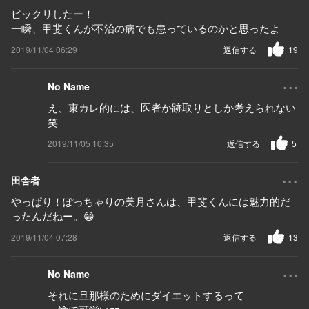
ビックリしたー！
一瞬、甲斐くんが不治の病でも患っているのかと思ったよ
2019/11/04 06:29
返信する
19
...
No Name
え、東カレ的には、医者か跡取りとしか考えられない
笑
2019/11/05 10:35
返信する
5
...
田舎者
やっぱり！ぽっちゃりの美月さんは、甲斐くんには魅力的だ
ったんだねー。😁
2019/11/04 07:28
返信する
13
...
No Name
それに旦那様のためにダイエットするって