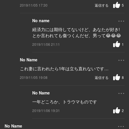
2019/11/05 17:30
返信する
5
...
No name
経済力には期待してないけど、あなたが好き!
とか言われても傷つくんだゼ、男って😂😂😂
2019/11/06 21:11
1
...
No Name
これ妻に言われたら1年は立ち直れないです…
2019/11/05 19:08
返信する
8
...
No Name
一年どころか、トラウマものです
2019/11/06 19:31
2
...
No Name