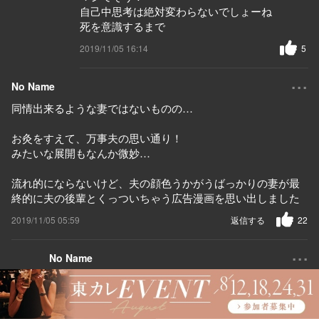
自己中思考は絶対変わらないでしょーね
死を意識するまで
2019/11/05 16:14
5
...
No Name
同情出来るような妻ではないものの…
お灸をすえて、万事夫の思い通り！
みたいな展開もなんか微妙…
流れ的にならないけど、夫の顔色うかがうばっかりの妻が最
終的に夫の後輩とくっついちゃう広告漫画を思い出しました
2019/11/05 05:59
返信する
22
...
No Name
勧善懲悪的な流れ、わたしもあまり好きではないです
2019/11/05 08:28
返信する
6