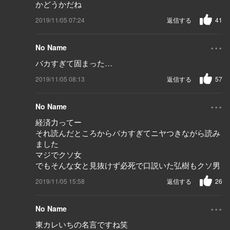
かどうかだね
2019/11/05 07:24
返信する
41
...
No Name
バカすぎて固まった…
2019/11/05 08:13
返信する
57
...
No Name
経済力ってー
それ読んだところからバカすぎてニヤつきながら読み
ました
マジでクソ女
でもそんな女と見抜けず必死で口説いた弘樹もクソ男
2019/11/05 15:58
返信する
26
...
No Name
東カレいちの名言ですね笑