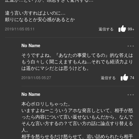
違う言い方すればよいのに…
頼りになるとか安心感があるとか
2019/11/05 05:11
返信する
99+
...
No Name
そうですよね。『あなたの事愛してるの』的な答えは
もう白々しく聞こえますもんね…それでも経済力より
は遥かにマシだとは思うけども。
2019/11/05 05:27
返信する
74
...
No Name
本心ポロリしちゃった。
いますよねーこういうアホな発言しといて、相手が怒
ったら内容について言い返せないもんだから、なんで
そんな言い方するの？て言い方の話に論点すり替える
人。
相手を怒らせるだけ怒らせて、追い詰められたら相手