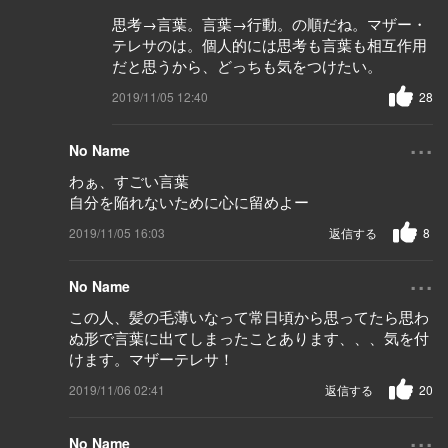
思考→言葉。言葉→行動。の順だね。マザー・
テレサのは。個人的には思考も言葉も相互作用
だと思うから、どっちも気をつけたい。
2019/11/05 12:40
28
...
No Name
わぁ、すごい言葉
自分を陥れないために心に留めよー
2019/11/05 16:03
返信する
8
...
No Name
この人、髪の毛薄いなって常日頃から思ってたら思わ
ぬ形で言葉に出てしまったことあります、、、気を付
けます。マザーテレサ！
2019/11/06 02:41
返信する
20
...
No Name