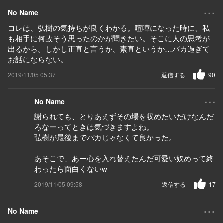
...
No Name
コレは、弘樹の気持ちが良くわかる。喧嘩になった時に、私
も相手に何故そう思ったのかが聞きたい。そこに人の思考が
出るから。しかし正直と言うか、素直というか…バカ過ぎて
お話にならない。
2019/11/05 05:37
返信する
90
...
No Name
謝られても、とりあえずその場を収めたいだけなんだ
ろなーってときは気づきますよね。
弘樹が最後までバカじゃなくて良かった。
あそこで、あー心を入れ替えたんだ可愛い奴めって終
わったら面白くないw
2019/11/05 09:58
返信する
17
...
No Name