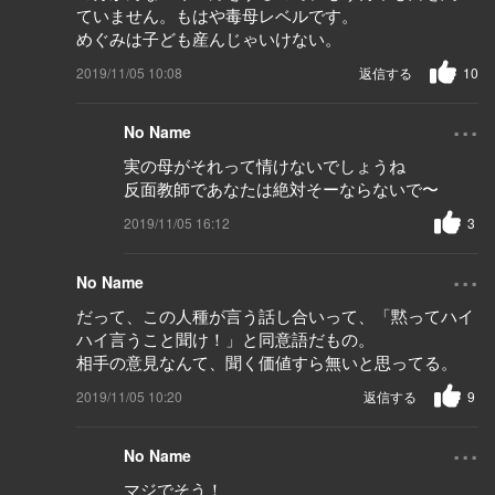
ていません。もはや毒母レベルです。
めぐみは子ども産んじゃいけない。
2019/11/05 10:08
返信する
10
...
No Name
実の母がそれって情けないでしょうね
反面教師であなたは絶対そーならないで〜
2019/11/05 16:12
3
...
No Name
だって、この人種が言う話し合いって、「黙ってハイ
ハイ言うこと聞け！」と同意語だもの。
相手の意見なんて、聞く価値すら無いと思ってる。
2019/11/05 10:20
返信する
9
...
No Name
マジでそう！