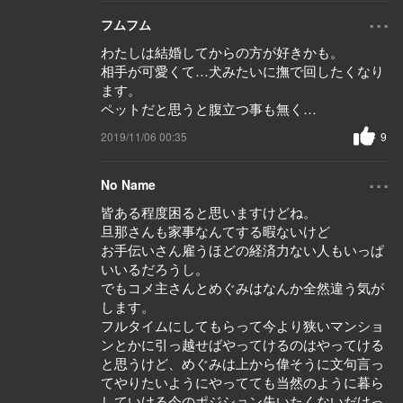
...
フムフム
わたしは結婚してからの方が好きかも。
相手が可愛くて…犬みたいに撫で回したくなり
ます。
ペットだと思うと腹立つ事も無く…
2019/11/06 00:35
9
...
No Name
皆ある程度困ると思いますけどね。
旦那さんも家事なんてする暇ないけど
お手伝いさん雇うほどの経済力ない人もいっぱ
いいるだろうし。
でもコメ主さんとめぐみはなんか全然違う気が
します。
フルタイムにしてもらって今より狭いマンショ
ンとかに引っ越せばやってけるのはやってける
と思うけど、めぐみは上から偉そうに文句言っ
てやりたいようにやってても当然のように暮ら
していける今のポジション失いたくないだけっ