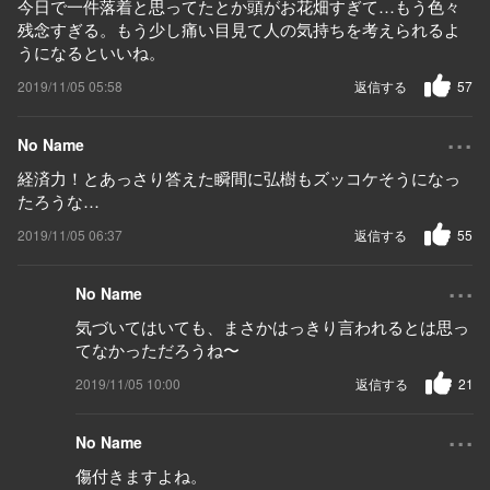
今日で一件落着と思ってたとか頭がお花畑すぎて…もう色々
残念すぎる。もう少し痛い目見て人の気持ちを考えられるよ
うになるといいね。
2019/11/05 05:58
返信する
57
...
No Name
経済力！とあっさり答えた瞬間に弘樹もズッコケそうになっ
たろうな…
2019/11/05 06:37
返信する
55
...
No Name
気づいてはいても、まさかはっきり言われるとは思っ
てなかっただろうね〜
2019/11/05 10:00
返信する
21
...
No Name
傷付きますよね。