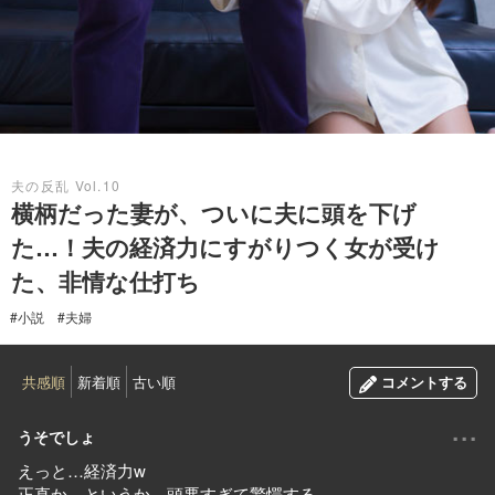
2019.11.05
夫の反乱 Vol.10
横柄だった妻が、ついに夫に頭を下げ
た…！夫の経済力にすがりつく女が受け
た、非情な仕打ち
#小説
#夫婦
共感順
新着順
古い順
コメントする
...
うそでしょ
えっと…経済力w
正直か…というか、頭悪すぎて驚愕する…