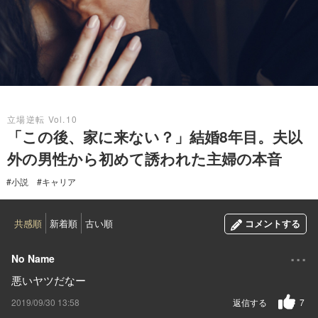
2019.09.30
立場逆転 Vol.10
「この後、家に来ない？」結婚8年目。夫以
外の男性から初めて誘われた主婦の本音
#小説
#キャリア
共感順
新着順
古い順
コメントする
...
No Name
悪いヤツだなー
2019/09/30 13:58
返信する
7