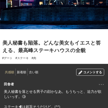
2019.09.22
美人秘書も陥落。どんな美女もイエスと答
える、最高峰ステーキハウスの全貌
#デート
#ステーキ
#肉
共感順
新着順
古い順
コメントする
...
田舎者
美人秘書を落とせる男子の顔かなあ。もうちっと、迫力が欲
しいっす。🧐
ステーキ🥩は超旨そうだけど。(^^)