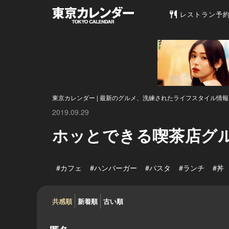
東京カレンダー 
レストラン予
東京カレンダー | 最新のグルメ、洗練されたライフスタイル情報
2019.09.29
ホッとできる喫茶店グ
#カフェ
#ハンバーガー
#パスタ
#ランチ
#丼
共感順
新着順
古い順