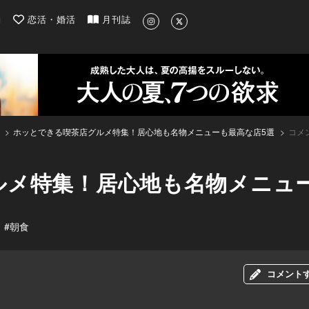
| 最新のグルメ、洗練されたライフスタイル情報
約
恋活・婚活
月刊誌
ホッとできる喫茶店グルメ特集！居心地も名物メニューも最高な店5選
コメ
ルメ特集！居心地も名物メニュー
#朝食
コメント