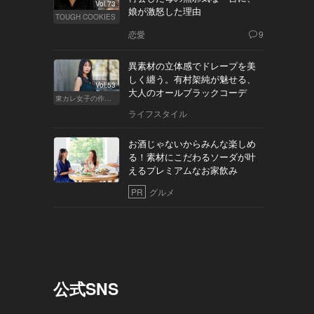
Vol.73
娘が激怒した理由
TOUGH COOKIES
恋愛
9
異素材の立体感でドレープを美
しく纏う。有村架純が魅せる、
Vol.53
大人のオールブラックコーデ
東カレ女子の作り方
ライフスタイル
お酒じゃないからみんな楽しめ
る！素材にこだわるソーダが叶
えるプレミアムなお家飲み
PR
グルメ
公式SNS