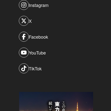
Instagram
X
Facebook
YouTube
TikTok