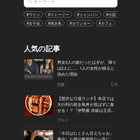
#ワイン
#ストーリー
#シャンパン
#小説
#家飲み
#女子会
#焼き鳥
#カウンター
#カフェ
#イベント
人気の記事
男女3人の旅だったはずが、帰り
は2人に…。1人の女性が残ると
Vol.74
決めた理由
TOUGH COOKIES
恋愛
5
【贅沢な穴場ランチ】本店では
大行列の焼き鳥丼が並ばずに食
せる！？『伊勢廣 赤坂山王店』
へ
グルメ
「今日はたくさん甘えちゃお」
再会した母の無邪気な一言に、