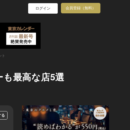
会員登録（無料）
ログイン
ント
も最高な店5選
する
...