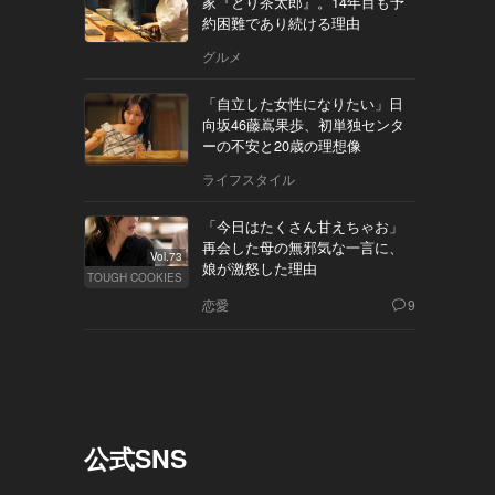
家『とり茶太郎』。14年目も予
約困難であり続ける理由
グルメ
「自立した女性になりたい」日
向坂46藤嶌果歩、初単独センタ
ーの不安と20歳の理想像
ライフスタイル
「今日はたくさん甘えちゃお」
再会した母の無邪気な一言に、
Vol.73
娘が激怒した理由
TOUGH COOKIES
恋愛
9
公式SNS