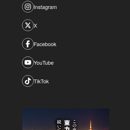
Instagram
X
Facebook
YouTube
TikTok