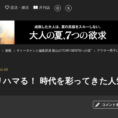
| 最新のグルメ、洗練されたライフスタイル情報
約
恋活・婚活
月刊誌
連載
サトータケシと編集部員 船山の"CAR GENTSへの道"
アラサー男子
.49
リハマる！ 時代を彩ってきた人
コメント