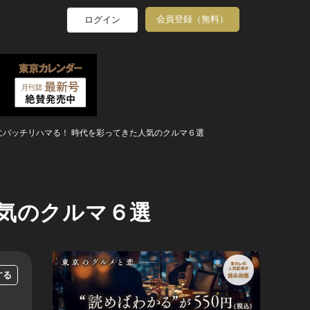
会員登録（無料）
ログイン
にバッチリハマる！ 時代を彩ってきた人気のクルマ６選
気のクルマ６選
する
...