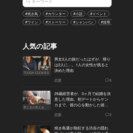
#焼き鳥
#カウンター
#小説
#イベント
#港区
#ワイン
#ストーリー
#シャンパン
#採用
#恋愛
人気の記事
男女3人の旅だったはずが、帰り
は2人に…。1人の女性が残ると
Vol.74
決めた理由
TOUGH COOKIES
恋愛
6
29歳経営者が、3ヶ月で結婚を決
意した理由。初デートからケン
Vol.323
カまで、彼の心を動かした彼女
男と女の答えあわせ【Q】
の態度とは
恋愛
2
焼き鳥通が熱狂する渋谷の隠れ