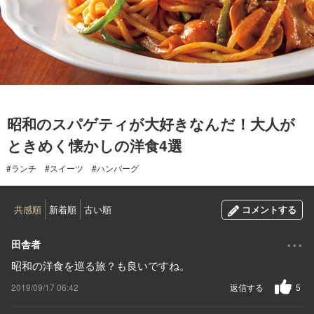
2019.09.17
昭和のスパゲティが大好きなんだ！大人が
ときめく懐かしの洋食4選
#ランチ
#スイーツ
#ハンバーグ
共感順
新着順
古い順
コメントする
...
田舎者
昭和の洋食を巡る旅？も良いですね。
2019/09/17 06:42
返信する
5