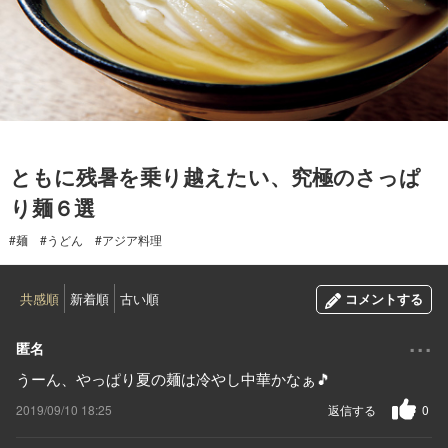
2019.09.10
ともに残暑を乗り越えたい、究極のさっぱ
り麺６選
#麺
#うどん
#アジア料理
共感順
新着順
古い順
コメントする
...
匿名
うーん、やっぱり夏の麺は冷やし中華かなぁ🎵
2019/09/10 18:25
返信する
0