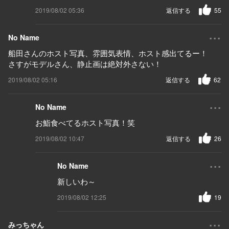
2019/08/02 05:36
返信する
55
...
No Name
船田さんのホスト写真、雰囲気表情、ホスト感出てるー！
さすがモデルさん、静止画は絶対外さない！
2019/08/02 05:16
返信する
62
...
No Name
お鮨食べてるホスト写真！笑
2019/08/02 10:47
返信する
26
...
No Name
新しいわ～
2019/08/02 12:25
19
...
みっちゃん