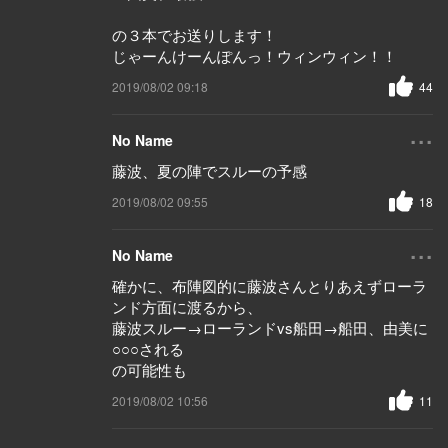
の３本でお送りします！
じゃーんけーんぽんっ！ウィンウィン！！
2019/08/02 09:18
44
...
No Name
藤波、夏の陣でスルーの予感
2019/08/02 09:55
18
...
No Name
確かに、布陣図的に藤波さんとりあえずローラ
ンド方面に渡るから、
藤波スルー→ローランドvs船田→船田、由美に
○○○される
の可能性も
2019/08/02 10:56
11
...