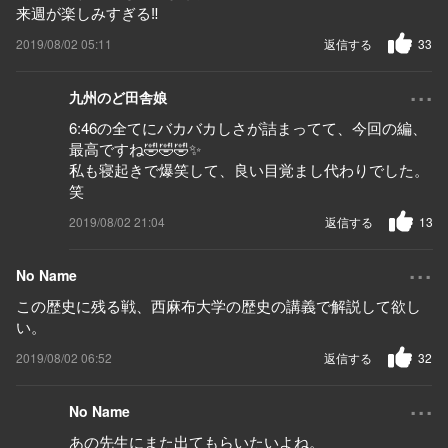
来週が楽しみすぎる‼️
2019/08/02 05:11
返信する
33
...
九州のど田舎娘
6:46の全てにバカバカしさが詰まってて、今回の編、
最高ですね🤣🤣🤣✨
私も寝起きで爆笑して、良い目覚まし代わりでした。
笑
2019/08/02 21:04
返信する
13
...
No Name
この歴史に残る戦、西麻布大学の歴史の講義で解説して欲し
い。
2019/08/02 06:52
返信する
32
...
No Name
あの先生にまた出てもらいたいよね。