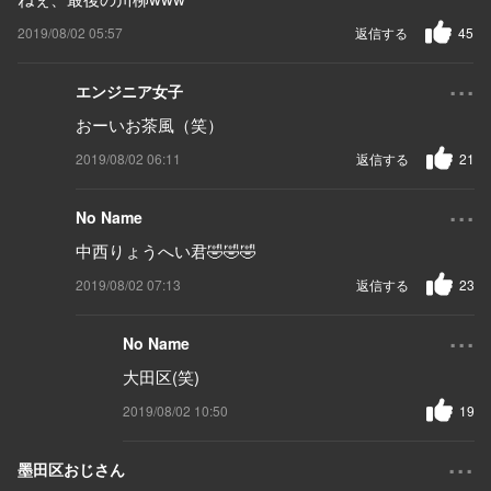
2019/08/02 05:57
返信する
45
...
エンジニア女子
おーいお茶風（笑）
2019/08/02 06:11
返信する
21
...
No Name
中西りょうへい君🤣🤣🤣
2019/08/02 07:13
返信する
23
...
No Name
大田区(笑)
2019/08/02 10:50
19
...
墨田区おじさん