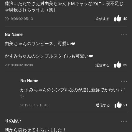
藤浪…ただでさえ対由美ちゃんドMキャラなのに…寝不足じ
ゃ瞬殺されちゃうよ（笑）
2019/08/02 05:13
返信する
40
...
No Name
由美ちゃんのワンピース、可愛い❤️
かすみちゃんのシンプルスタイルも可愛い❤️
2019/08/02 06:08
返信する
39
...
No Name
かすみちゃんのシンプルなのが逆に新鮮でかわいい！
✨
2019/08/02 10:48
返信する
21
...
りのあい
朝から笑わせてもらいました！