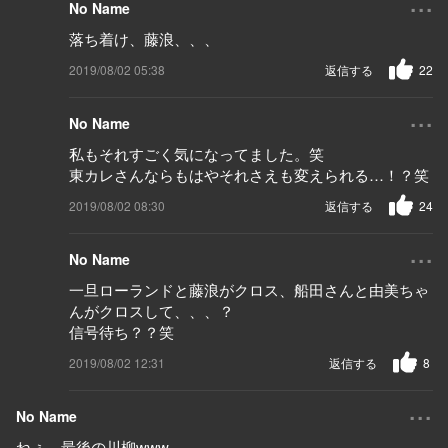
No Name
落ち着け、藤浪、、、
2019/08/02 05:38
返信する
22
...
No Name
私もそれすごく気になってました。笑
東カレさんならもはやそれさえも変えられる…！？笑
2019/08/02 08:30
返信する
24
...
No Name
一旦ローランドと藤浪がクロス、船田さんと由美ちゃ
んがクロスして、、、？
信号待ち？？笑
2019/08/02 12:31
返信する
8
...
No Name
ねぇ、最後の川柳www