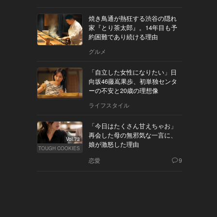
焼き鳥通が熱狂する渋谷の隠れ
家『とり茶太郎』。14年目も予
約困難であり続ける理由
グルメ
「自立した女性になりたい」日
向坂46藤嶌果歩、初単独センタ
ーの不安と20歳の理想像
ライフスタイル
「今日はたくさん甘えちゃお」
再会した母の無邪気な一言に、
Vol.73
娘が激怒した理由
TOUGH COOKIES
恋愛
9