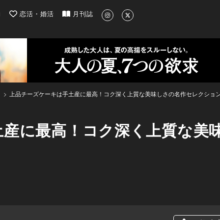
| 最新のグルメ、洗練されたライフスタイル情報
約
恋活・婚活
月刊誌
上品チーズケーキは手土産に最高！コク深く上質な美味しさの名作セレクション
土産に最高！コク深く上質な美