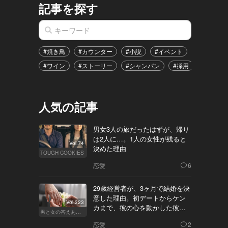
記事を探す
#焼き鳥
#カウンター
#小説
#イベント
#港区
#ワイン
#ストーリー
#シャンパン
#採用
#恋愛
人気の記事
男女3人の旅だったはずが、帰り
は2人に…。1人の女性が残ると
Vol.74
決めた理由
TOUGH COOKIES
恋愛
6
29歳経営者が、3ヶ月で結婚を決
意した理由。初デートからケン
Vol.323
カまで、彼の心を動かした彼女
男と女の答えあわせ【Q】
の態度とは
恋愛
2