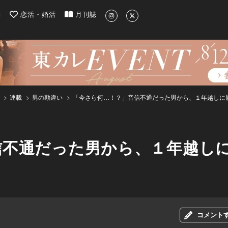
| 最新のグルメ、洗練されたライフスタイル情報
約
恋活・婚活
月刊誌
連載
男の勘違い
「今さら何…！？」音信不通だった男から、１年越しに届
不通だった男から、１年越しに
コメント