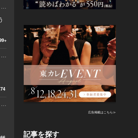
...
う
99+
...
74
...
広告掲載はこちら≫
記事を探す
66