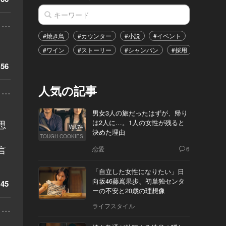
...
#焼き鳥
#カウンター
#小説
#イベント
#港区
#ワイン
#ストーリー
#シャンパン
#採用
#恋愛
56
人気の記事
...
男女3人の旅だったはずが、帰り
思
は2人に…。1人の女性が残ると
Vol.74
決めた理由
TOUGH COOKIES
言
恋愛
6
「自立した女性になりたい」日
向坂46藤嶌果歩、初単独センタ
45
ーの不安と20歳の理想像
...
ライフスタイル