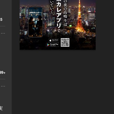
5
...
99+
...
実