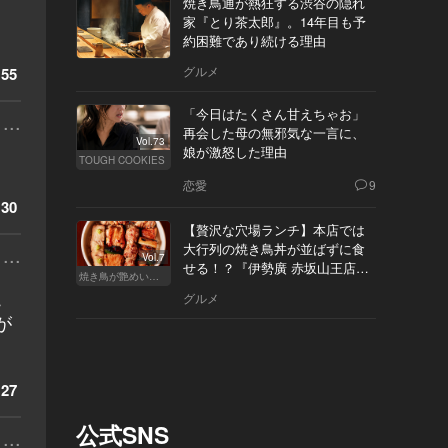
焼き鳥通が熱狂する渋谷の隠れ
家『とり茶太郎』。14年目も予
約困難であり続ける理由
グルメ
55
「今日はたくさん甘えちゃお」
...
再会した母の無邪気な一言に、
Vol.73
娘が激怒した理由
TOUGH COOKIES
恋愛
9
30
【贅沢な穴場ランチ】本店では
大行列の焼き鳥丼が並ばずに食
...
Vol.7
せる！？『伊勢廣 赤坂山王店』
焼き鳥が艶めいてきた
へ
こ
グルメ
が
27
公式SNS
...