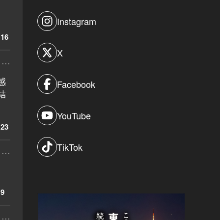
Instagram
16
X
...
感
Facebook
結
YouTube
23
TikTok
...
9
...