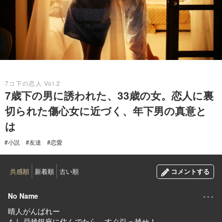
2019.08.04
7コ下の恋人 Vol.2
7歳下の男に誘われた、33歳の女。恋人に裏
切られた傷心女に近づく、年下男の真意と
は
#小説
#友達
#恋愛
共感順
新着順
古い順
コメントする
...
No Name
晴人がんばれー
もし戸越銀座に住んでたら、すぐ引っ越せ！