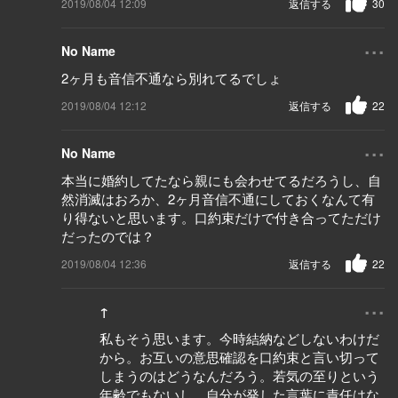
2019/08/04 12:09
返信する
30
...
No Name
2ヶ月も音信不通なら別れてるでしょ
2019/08/04 12:12
返信する
22
...
No Name
本当に婚約してたなら親にも会わせてるだろうし、自
然消滅はおろか、2ヶ月音信不通にしておくなんて有
り得ないと思います。口約束だけで付き合ってただけ
だったのでは？
2019/08/04 12:36
返信する
22
...
↑
私もそう思います。今時結納などしないわけだ
から。お互いの意思確認を口約束と言い切って
しまうのはどうなんだろう。若気の至りという
年齢でもないし。自分が発した言葉に責任はな