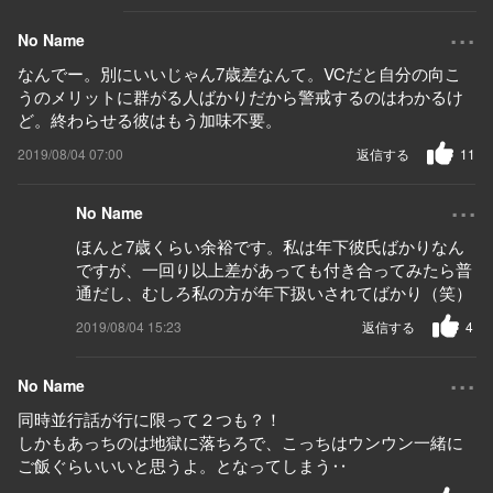
...
No Name
なんでー。別にいいじゃん7歳差なんて。VCだと自分の向こ
うのメリットに群がる人ばかりだから警戒するのはわかるけ
ど。終わらせる彼はもう加味不要。
2019/08/04 07:00
返信する
11
...
No Name
ほんと7歳くらい余裕です。私は年下彼氏ばかりなん
ですが、一回り以上差があっても付き合ってみたら普
通だし、むしろ私の方が年下扱いされてばかり（笑）
2019/08/04 15:23
返信する
4
...
No Name
同時並行話が行に限って２つも？！
しかもあっちのは地獄に落ちろで、こっちはウンウン一緒に
ご飯ぐらいいいと思うよ。となってしまう‥