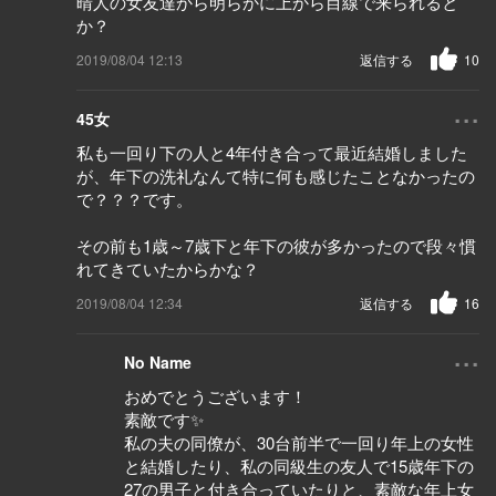
晴人の女友達から明らかに上から目線で来られると
か？
2019/08/04 12:13
返信する
10
...
45女
私も一回り下の人と4年付き合って最近結婚しました
が、年下の洗礼なんて特に何も感じたことなかったの
で？？？です。
その前も1歳～7歳下と年下の彼が多かったので段々慣
れてきていたからかな？
2019/08/04 12:34
返信する
16
...
No Name
おめでとうございます！
素敵です✨
私の夫の同僚が、30台前半で一回り年上の女性
と結婚したり、私の同級生の友人で15歳年下の
27の男子と付き合っていたりと、素敵な年上女