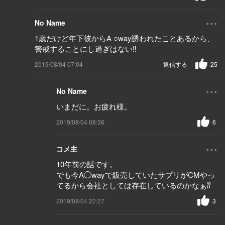
...
No Name
1歳だけど年下彼からA ○way誘われたことあるから、
警戒することにし過ぎはない‼︎
2019/08/04 07:04
返信する
25
...
No Name
いまだに。お疲れ様。
2019/08/04 08:36
6
...
コメ主
10年前の話です。
でも今A◯wayで販売していたサプリがCMやっ
てるから会社としては存在しているのかなぁ⁇
2019/08/04 22:27
3
...