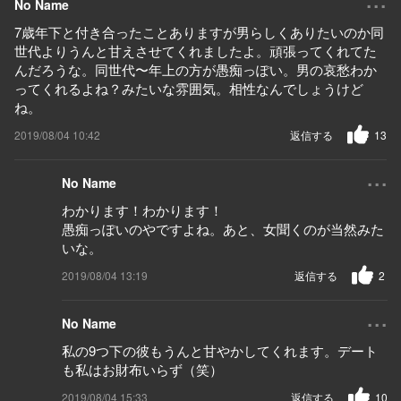
No Name
7歳年下と付き合ったことありますが男らしくありたいのか同
世代よりうんと甘えさせてくれましたよ。頑張ってくれてた
んだろうな。同世代〜年上の方が愚痴っぽい。男の哀愁わか
ってくれるよね？みたいな雰囲気。相性なんでしょうけど
ね。
2019/08/04 10:42
返信する
13
...
No Name
わかります！わかります！
愚痴っぽいのやですよね。あと、女聞くのが当然みた
いな。
2019/08/04 13:19
返信する
2
...
No Name
私の9つ下の彼もうんと甘やかしてくれます。デート
も私はお財布いらず（笑）
2019/08/04 15:33
返信する
10