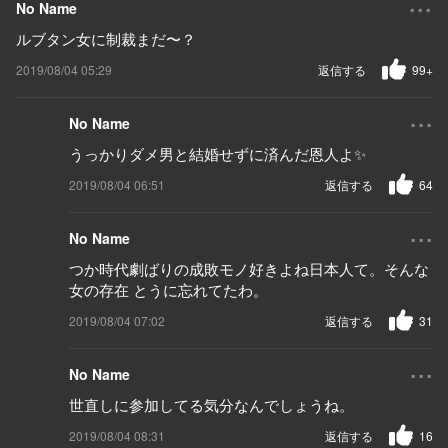
No Name
ルブタン女に制裁まだ〜？
2019/08/04 05:29
返信する
99+
...
No Name
うっかりダメ男と結婚せずに済んだ恩人よ✨
2019/08/04 06:51
返信する
64
...
No Name
つか時代劇ばりの成敗モノ好きよね日本人て。そんな
女の存在 とうに忘れてたわ。
2019/08/04 07:02
返信する
31
...
No Name
世直しに参加してる気分なんでしょうね。
2019/08/04 08:31
返信する
16