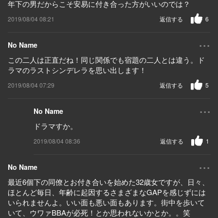
年下の男だからこそ安易に付き合った方がいいのでは？
2019/08/04 08:21
返信する
6
...
No Name
この二人は正直だね！同じ関係でも宿題の二人とは違う。ド
ラマのラストシンデレラを思い出します！
2019/08/04 07:29
返信する
5
...
No Name
ドラマすか。
2019/08/04 08:36
返信する
1
...
No Name
最近6個下の同僚とお付き合いを始めた32歳女ですが、日々、
ほとんど毎日、年齢に起因するさまざまなGAPを感じずには
いられませんよ。いい面も悪い面もあります。街中を歩いて
いて、ウワァBBAが必死！とか思われないかとか。。笑