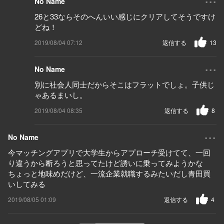
No Name
26と33ならそのへんいい感じにクリアしてそうですけ
どね！
2019/08/04 07:12
返信する
13
...
No Name
別に社会人同士だからそこはフラットでしょ。子供じ
ゃあるまいし。
2019/08/04 08:35
返信する
8
...
No Name
今マッチングアプリで大学生からアプローチ受けてて、一回
り違うから断ろうと思ってたけど誘いに乗ってみようかな
ちょっと地味めだけど、一流企業就職するみたいだし青田買
いしてみる
2019/08/05 01:09
返信する
4