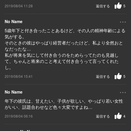
2019/08/04 11:28
返信する
5
...
No Name
5歳年下と付き合ったことあるけど、その人の精神年齢による
気がする。
そのときの彼はやっぱり経営者だったけど、私より全然おと
なだったな…
私が将来を気にして付き合うのをためらってたのも見越し
て、ちゃんと将来のこと考えて付き合うって言ってくれた
し。
2019/08/04 15:41
返信する
5
...
No Name
年下の彼氏は、甘えたい、子供が欲しい、やっぱり若い女性
がいい、話題合わせなど色々大変ですよね…
2019/08/04 06:16
返信する
4
...