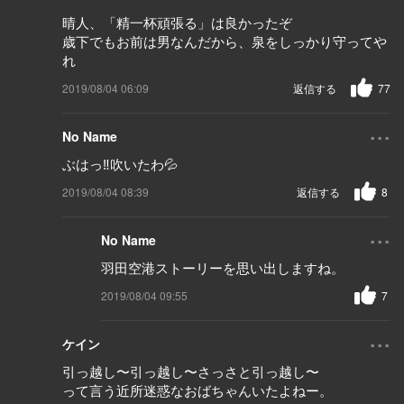
晴人、「精一杯頑張る」は良かったぞ
歳下でもお前は男なんだから、泉をしっかり守ってや
れ
2019/08/04 06:09
返信する
77
...
No Name
ぶはっ‼吹いたわ💦
2019/08/04 08:39
返信する
8
...
No Name
羽田空港ストーリーを思い出しますね。
2019/08/04 09:55
7
...
ケイン
引っ越し〜引っ越し〜さっさと引っ越し〜
って言う近所迷惑なおばちゃんいたよねー。