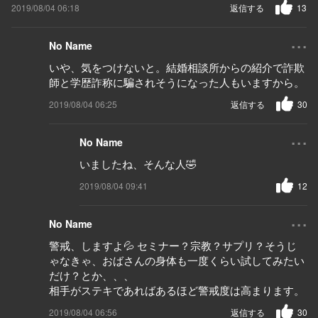
2019/08/04 06:18
返信する
13
...
No Name
いや、気をつけないと。結婚相談所からの紹介で詐欺
師と学歴詐称に騙されそうになった人もいますから。
2019/08/04 06:25
返信する
30
...
No Name
いましたね、そんな人🤣
2019/08/04 09:41
12
...
No Name
警戒、しますよ💦 セミナー？宗教？サプリ？そうじ
ゃなきゃ、おばさんの身体も一度くらい試してみたい
だけ？とか、、、
相手がステキであればあるほど警戒度は高まります。
2019/08/04 06:56
返信する
30