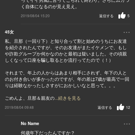
く自体になるのが見え見え。
2019/08/04 15:20
返信する
5
...
45女
私、旦那（一回り下）と知り合って割と始めのうちにお友達
を紹介されたんですが、そのお友達がまたイケメンで、もし
や詐欺グループか何かなのかと最初は疑いました。その頃親
しくなって口座を騙し取るとか流行ってたので（！）
それまで、年上の人からはあまり相手にされず、年下の人と
のお付き合いが多かったのですが、年の差は7歳が最高で一回
りは経験なかったしさすがにおかしいなと思って。。。
ごめんよ、旦那＆親友の
...続きを見る
2019/08/04 09:48
返信する
12
...
No Name
何歳年下だったんですか？