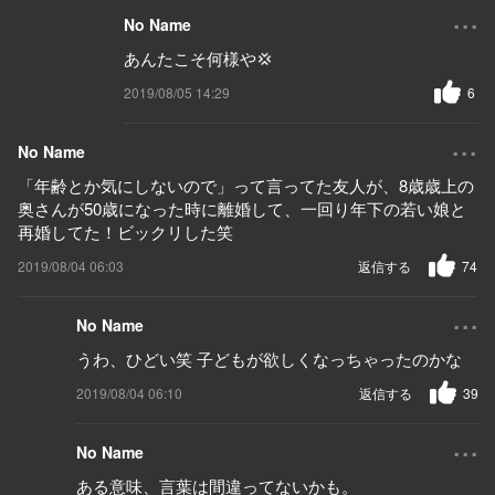
...
No Name
あんたこそ何様や💢
2019/08/05 14:29
6
...
No Name
「年齢とか気にしないので」って言ってた友人が、8歳歳上の
奥さんが50歳になった時に離婚して、一回り年下の若い娘と
再婚してた！ビックリした笑
2019/08/04 06:03
返信する
74
...
No Name
うわ、ひどい笑 子どもが欲しくなっちゃったのかな
2019/08/04 06:10
返信する
39
...
No Name
ある意味、言葉は間違ってないかも。