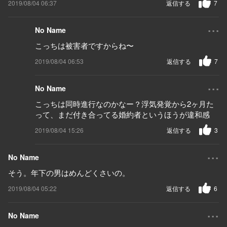
2019/08/04 06:37
返信する
7
...
No Name
こっちは被害者ですからね〜
2019/08/04 06:53
返信する
7
...
No Name
こっちは同時進行なのかなー？浮気発覚から2ヶ月た
って、まだ付き合ってる婚約者というほうが違和感
2019/08/04 15:26
返信する
3
...
No Name
そう。年下の男はめんどくさいの。
2019/08/04 05:22
返信する
6
...
No Name