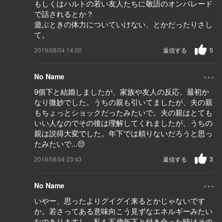
もしくはハルトの若い友人たちに敬語のオンパレード
で話されるとか？
遊ぶときの体力についていけない、とかだったりさし
て。
2019/08/04 14:00
返信する
5
...
No Name
9個下と結婚しましたが、家族や友人の反応、最初か
なり微妙でした。うちの親も引いてましたが、夫の親
もちょっとショックだったみたいで。夫の親はとても
いい人なのでその後は理解してくれましたが、うちの
親は説得大変でした。年下では頼りないだろうと思っ
たみたいで...😔
2019/08/04 23:43
返信する
3
...
No Name
いやー、思ったよりグイグイ来るとかじゃないです
か。若さってある意味向こう見ずなエネルギーみたい
なのありますし。私も五歳年下と付き合った時はその