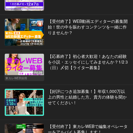
【受付終了】WEB動画エディターの募集開
始！世の中を賑わすコンテンツを一緒に作
りませんか？
【応募終了】初心者大歓迎！あなたの経験
を小説・エッセイにしてみませんか？1/2３
（日）〆切【ライター募集】
Vol.39
東カレWEB採用
【好評につき追加募集！】年収1,000万以
上の男性と結婚した方。貴方の体験を聞か
せてください！
【受付終了】東カレWEBで編集オペレータ
ーをアルバイト募集します！