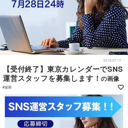
2019.07.17
【受付終了】東京カレンダーでSNS
運営スタッフを募集します！
の画像
#採用