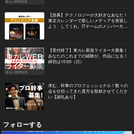
東カレWEB採用
【急募】テクノロジーが大好きなあなた！
東京カレンダーで新しいメディアを実装し
よう、してくれ。ITチームのメンバー大募
集！
【受付終了】東カレ新規ライター大募集！
あなたのこれまでの経験が、作品になる！
締切は10/20（日）
Vol.31
東カレWEB採用
求む、幹事のプロフェッショナル！数々の
会を仕切ってきた貴方を取材させてくださ
い【謝礼あり】
フォローする