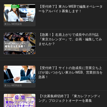
【受付終了】東カレWEBで編集オペレータ
ーをアルバイト募集します！
Vol.7
東カレWEB採用
【急募！】右肩上がりで成長中の月刊誌
『東京カレンダー』で、企画・編集してみ
ませんか？
【受付終了】サイトの急成長に営業立ち上
げが追いつかない東カレWEB、営業担当を
急募！
Vol.11
東カレWEB採用
【1次募集締切終了】『東カレファンディ
ング』プロジェクトオーナーを募集