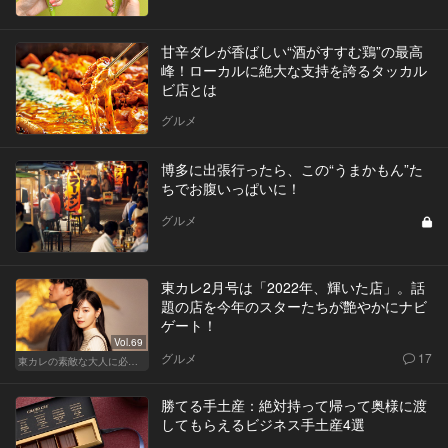
甘辛ダレが香ばしい“酒がすすむ鶏”の最高
峰！ローカルに絶大な支持を誇るタッカル
ビ店とは
グルメ
博多に出張行ったら、この“うまかもん”た
ちでお腹いっぱいに！
グルメ
東カレ2月号は「2022年、輝いた店」。話
題の店を今年のスターたちが艶やかにナビ
ゲート！
Vol.69
グルメ
17
東カレの素敵な大人に必要なこと
勝てる手土産：絶対持って帰って奥様に渡
してもらえるビジネス手土産4選