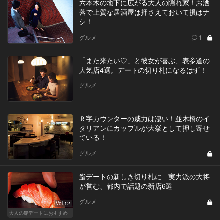
六本木の地下に広がる大人の隠れ家！お洒
落で上質な居酒屋は押さえておいて損はナ
シ！
グルメ
1
「また来たい♡」と彼女が喜ぶ、表参道の
人気店4選。デートの切り札になるはず！
グルメ
Ｒ字カウンターの威力は凄い！並木橋のイ
タリアンにカップルが大挙として押し寄せ
ている！
グルメ
鮨デートの新しき切り札に！実力派の大将
が営む、都内で話題の新店6選
グルメ
Vol.12
大人の鮨デートにおすすめ