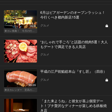
6月はビアガーデンのオープンラッシュ！
今行くべき都内新店15選
グルメ
Vol.8
東カレ推薦！ 今月の行くべき店
“おしゃれで手ごろ”と話題の焼肉5選！大人
もデートで満足できる人気店
グルメ
平成の江戸前鮨総本山『すし匠』（四谷）
グルメ
Vol.29
東京カレンダー 至高の名店シリーズ
「また来ようね」と彼女が喜ぶ個室デー
ト！プチ贅沢なディナーが楽しめる鉄板焼
き店