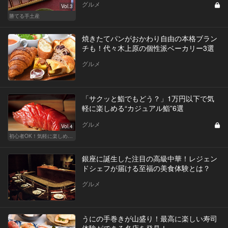
グルメ
Vol.3
勝てる手土産
焼きたてパンがおかわり自由の本格ブラン
チも！代々木上原の個性派ベーカリー3選
グルメ
「サクッと鮨でもどう？」1万円以下で気
軽に楽しめる“カジュアル鮨”6選
グルメ
Vol.4
初心者OK！気軽に楽しめる鮨の人気店
銀座に誕生した注目の高級中華！レジェン
ドシェフが届ける至福の美食体験とは？
グルメ
うにの手巻きが山盛り！最高に楽しい寿司
体験ができる名店を発見！