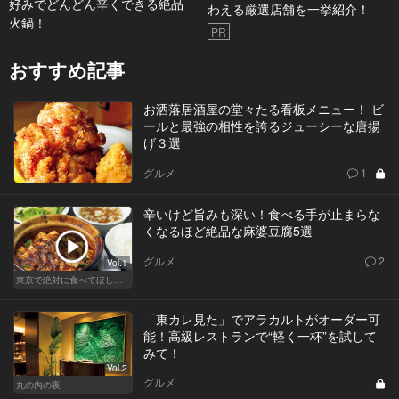
好みでどんどん辛くできる絶品
わえる厳選店舗を一挙紹介！
火鍋！
PR
おすすめ記事
お洒落居酒屋の堂々たる看板メニュー！ ビ
ールと最強の相性を誇るジューシーな唐揚
げ３選
グルメ
1
辛いけど旨みも深い！食べる手が止まらな
くなるほど絶品な麻婆豆腐5選
グルメ
2
Vol.1
東京で絶対に食べてほしい麻婆豆腐！痺れる辛さがクセになる
「東カレ見た」でアラカルトがオーダー可
能！高級レストランで“軽く一杯”を試して
みて！
Vol.2
グルメ
丸の内の夜