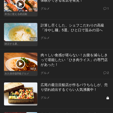
グルメ
1
Vol.12
本当に使える絶品鮨
計算し尽くした、シェフこだわりの高級
「冷やし麺」5選。ひと口で旨みの沼へ
グルメ
Vol.6
納涼する夏。
肉々しい食感が堪らない！お腹を減らしき
って堪能したい「ひき肉ライス」の専門店
があった！
Vol.9
グルメ
2
永久保存版B級グルメ
広尾の最注目鮨店が作るバラちらしが、売
り切れ続出するぐらい人気沸騰中！
グルメ