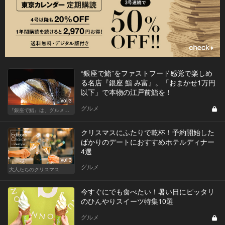
“銀座で鮨”をファストフード感覚で楽しめ
る名店『銀座 鮨 み富』。「おまかせ1万円
以下」で本物の江戸前鮨を！
Vol.3
グルメ
『銀座で鮨』は、グルメな大人のたしなみだ
クリスマスにふたりで乾杯！予約開始した
ばかりのデートにおすすめホテルディナー
4選
Vol.3
グルメ
大人たちのクリスマス
今すぐにでも食べたい！暑い日にピッタリ
のひんやりスイーツ特集10選
グルメ