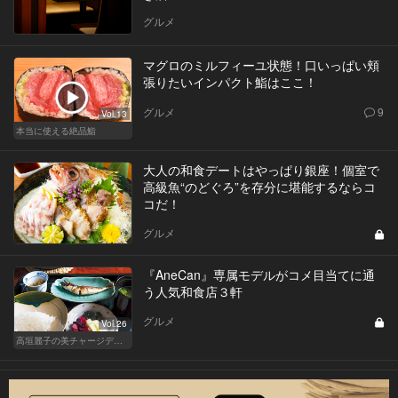
グルメ
マグロのミルフィーユ状態！口いっぱい頬
張りたいインパクト鮨はここ！
グルメ
9
Vol.13
本当に使える絶品鮨
大人の和食デートはやっぱり銀座！個室で
高級魚“のどぐろ”を存分に堪能するならコ
コだ！
グルメ
『AneCan』専属モデルがコメ目当てに通
う人気和食店３軒
グルメ
Vol.26
高垣麗子の美チャージディナー