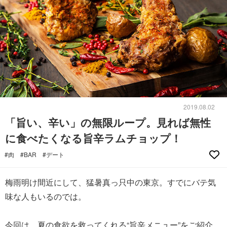
2019.08.02
「旨い、辛い」の無限ループ。見れば無性
に食べたくなる旨辛ラムチョップ！
#肉
#BAR
#デート
梅雨明け間近にして、猛暑真っ只中の東京。すでにバテ気
味な人もいるのでは。
今回は、夏の食欲を救ってくれる“旨辛メニュー”をご紹介。