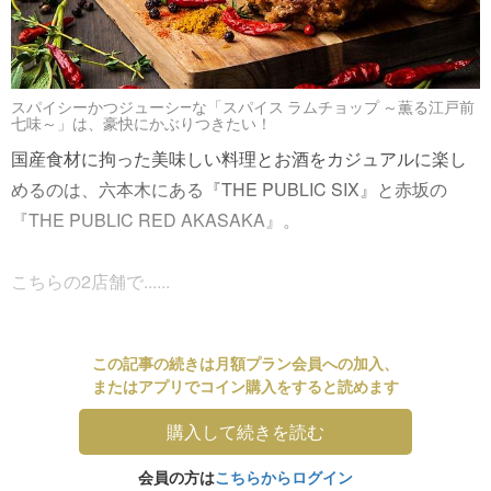
スパイシーかつジューシ―な「スパイス ラムチョップ ～薫る江戸前
七味～」は、豪快にかぶりつきたい！
国産食材に拘った美味しい料理とお酒をカジュアルに楽し
めるのは、六本木にある『THE PUBLIC SIX』と赤坂の
『THE PUBLIC RED AKASAKA』。
こちらの2店舗で......
この記事の続きは月額プラン会員への加入、
またはアプリでコイン購入をすると読めます
購入して続きを読む
会員の方は
こちらからログイン