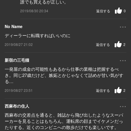
誰でも買えるが正しい。
2019/08/30 20:34
返信する
0
...
No Name
ディーラーに転職すればいいのに
2019/08/27 21:02
返信する
2
...
新宿の三毛猫
一発屋の成金の可能性もあるから仕事の業種は把握するべ
き。同じ27歳だけど、嫉妬とかじゃなくて詰めが甘い気がす
る…
2019/08/27 23:51
返信する
2
...
西麻布の住人
西麻布の交差点を通ると、雑誌から飛び出したようなスーパ
ーカーを見ることはもちろん、運転席の顔までイケメンだっ
たりする。近くのコンビニへの散歩だけでも楽しいです。