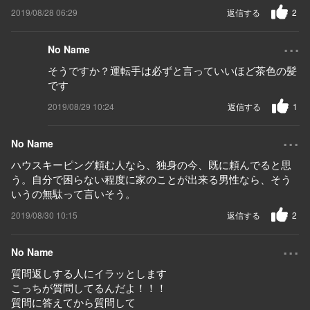
2019/08/28 06:29
返信する
2
...
No Name
そうですか？運転手は必ずと言っていいほど茶色の髪
です
2019/08/29 10:24
返信する
1
...
No Name
ハウスキーピング頼む人なら、独身の今、既に頼んでると思
う。自分で困らない程度に家のことが出来る男性なら、そう
いうの無駄って言いそう。
2019/08/30 10:15
返信する
2
...
No Name
質問返しする人にイラッとします
こっちが質問してるんだよ！！！
質問に答えてから質問して