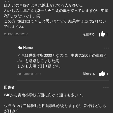
ほんとの車好きはそれ以上かけてる人が多い…
わたしの旦那さんも2千万円ごえの車を持っていますが、年収
2倍じゃないです。笑
この方は結婚はできると思いますが、結果幸せにはなれない
でしょうね。
2019/08/27 22:00
返信する
5
...
No Name
うちは世帯年収3000万なのに、中古の250万の車買う
のにも躊躇してました笑
しかも夫婦で割り勘です。
2019/08/28 23:18
返信する
1
...
田舎者
246から青南小学校方面に向かう通りも多いよ。
ウラカンは二輪駆動と四輪駆動がありますが、皆様はどちら
が好み？