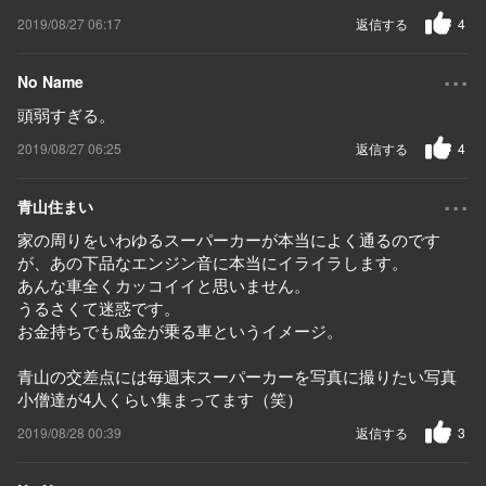
2019/08/27 06:17
返信する
4
...
No Name
頭弱すぎる。
2019/08/27 06:25
返信する
4
...
青山住まい
家の周りをいわゆるスーパーカーが本当によく通るのです
が、あの下品なエンジン音に本当にイライラします。
あんな車全くカッコイイと思いません。
うるさくて迷惑です。
お金持ちでも成金が乗る車というイメージ。
青山の交差点には毎週末スーパーカーを写真に撮りたい写真
小僧達が4人くらい集まってます（笑）
2019/08/28 00:39
返信する
3
...