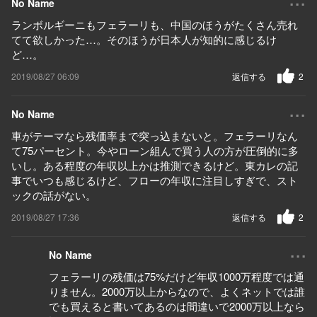
No Name
ランボルギーニもフェラーリも、中国のほうがたくさん売れ
てて欲しかった…。そのほうが日本人が知的に感じるけ
ど…。
2019/08/27 06:09
返信する
2
...
No Name
車がテーマなら残価率まで突っ込まないと。フェラーリなん
て75パーセント。今やローン組んで買う人の方が圧倒的に多
いし。ある程度の年収以上かは推測できるけど。東カレの記
事でいつも感じるけど、フローの年収に注目しすぎで、スト
ックの話がない。
2019/08/27 17:36
返信する
2
...
No Name
フェラーリの残価は75%だけど年収1000万程度では通
りません。2000万以上からなので、よくネットでは誰
でも買えると書いてあるのは間違いで2000万以上なら