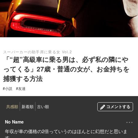
2019.08.27
スーパーカーの助手席に乗る女 Vol.2
「“超”高級車に乗る男は、必ず私の隣にや
ってくる」27歳・普通の女が、お金持ちを
捕獲する方法
#小説
#友達
共感順
新着順
古い順
コメントする
...
No Name
年収が車の価格の2倍っていうのはほんとに幻想だと思いま
す。