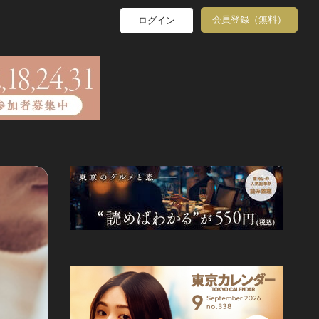
会員登録（無料）
ログイン