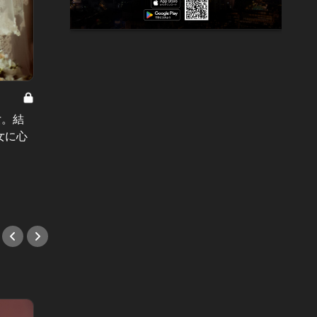
オトナの恋愛論～解説編～ Vol.58
美女失脚 
女。結
「もう“女”としては見られな
「君程
女に心
い…」。男が、妻や彼女に色気を感
イスペ
じなくなるリアルな理由
条件と
#小説
#小説