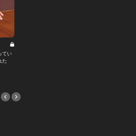
8
男と女の答えあわせ【A】 Vol.308
ってい
結婚願望ゼロだった27歳男性が、交
れた
際2年で突然プロポーズ。彼の心が
変わった“理由”とは
#小説