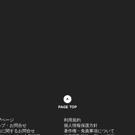
ページトップへ
Pページ
利用規約
ルプ・お問合せ
個人情報保護方針
告に関するお問合せ
著作権・免責事項について