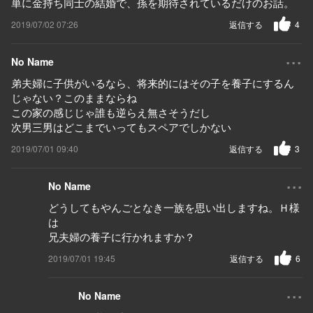
単に金持ち同士の結婚で、孫を期待されているだけのお話。
2019/07/02 07:26
返信する
4
...
No Name
弟夫婦に子供がいるなら、将来的にはその子を養子にするん
じゃない？このままならね
この家の感じじゃ誰も逆らえ無さそうだし
次男三男はどこまでいってもスペアでしかない
2019/07/01 09:40
返信する
3
...
No Name
どうしてもやんごとなき一族を思い出しますね。Ｈ様
は
兄夫婦の養子に行かれますか？
2019/07/01 19:45
返信する
6
...
No Name