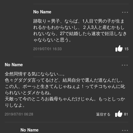
...
No Name
跡取り＝男子、ならば、1人目で男の子が生ま
れるかもわからないし、２人3人と産むかもし
れないなら、27で結婚したら速攻で妊活しなき
ゃならないと思う。
2019/07/01 16:33
15
...
No Name
全然同情する気にならない…。
色々グダグダ言ってるけど、結局自分で選んだ道なんだし。
この人、ボーっと生きてんじゃねぇよ！ってチコちゃんに叱
られないとダメかもね。
天敵って今のところお義母ちゃんだけじゃん。もっとしっか
りしなよ。
2019/07/01 06:28
返信する
81
...
No Name