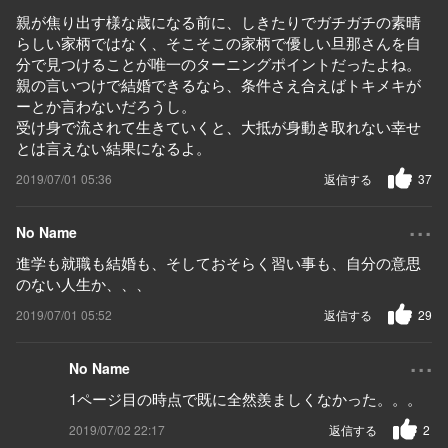
親が焦り出す様な歳になる前に、しきたりでガチガチの素晴
らしい家柄ではなく、そこそこの家柄で優しい旦那さんを自
分で見つけることが唯一のターニングポイントだったよね。
親の言いつけで結婚できるなら、条件さえ合えばトキメキが
ーとか言わないだろうし。
受け身で流されて生きていくと、大抵が身動き取れない幸せ
とは言えない結果になるよ。
2019/07/01 05:36
返信する
37
...
No Name
進学も就職も結婚も、そしておそらく習い事も、自分の意思
のない人生か、、、
2019/07/01 05:52
返信する
29
...
No Name
1ページ目の時点で既に全然羨ましくなかった。。。
2019/07/02 22:17
返信する
2