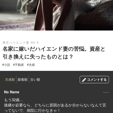
2019.07.01
東京ハイエンド妻 Vol.4
名家に嫁いだハイエンド妻の苦悩。資産と
引き換えに失ったものとは？
#小説
#不動産
#夫婦
共感順
新着順
古い順
コメントする
...
No Name
もう32歳…
後継が必要なら、どちらに原因があるか分からないなんて言
ってないで、病院に行かなきゃ！