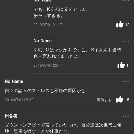
でも、Kくんはダメでしょ。
チャラすぎる。
2019/07/01 21:17
12
...
No Name
K Kよりはマシかもですご、 K子さんも当時
色々言われてましたよ。
2019/07/04 23:11
1
...
No Name
日々の諸々のストレスも不妊の原因かと…
2019/07/01 06:30
返信する
15
...
田舎者
ダウントンアビーで言っていたっけ、自分達は次世代に領
地、資産を渡すことが仕事だと。