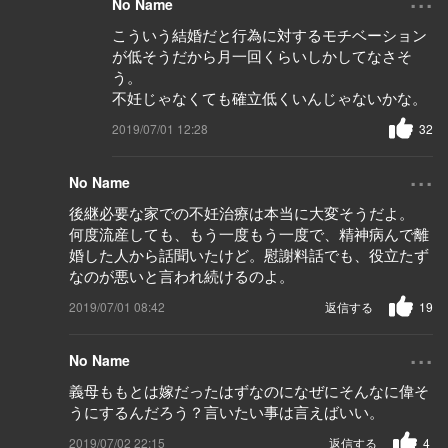
No Name
こういう結婚だと行為に対するモチベーション
が低そうだから月一回くらいしかしてなさそ
う。
不妊じゃなくても確立低くいんじゃないかな。
2019/07/01 12:28
32
...
No Name
後継必要な家での不妊治療は本当に大変そうだよ。
何度流産しても、もう一度もう一度で、精神病んで離
婚した人から話聞いたけど。慰謝料話でも、役立たず
なのが悪いと言われ続けるのよ。
2019/07/01 08:42
返信する
19
...
No Name
義母ももとは嫁だったはずなのになぜにそんなに偉そ
うにするんだろう？言いたい事は言えばいい。
2019/07/02 22:15
返信する
4