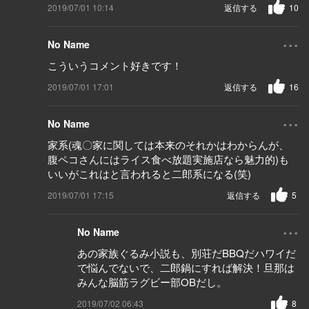
2019/07/01 10:14
返信する
10
...
No Name
こういうコメント好きです！
2019/07/01 17:01
返信する
16
...
No Name
家系(魂〇家に関しては本来のそれかはわからんが、
腹ペコさんにはライス食べ放題実施店なら魅力的)も
いいがこれはと言われると二郎系になる(笑)
2019/07/01 17:15
返信する
5
...
No Name
あの家族ぐるみ小説も、別荘だBBQだハワイだ
で悩んでないで、二郎鍋にすれば解決！旦那は
みんな脳筋ラグビー部OBだし。
2019/07/02 06:43
8