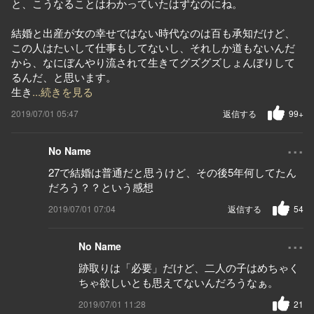
と、こうなることはわかっていたはずなのにね。
結婚と出産が女の幸せではない時代なのは百も承知だけど、
この人はたいして仕事もしてないし、それしか道もないんだ
から、なにぼんやり流されて生きてグズグズしょんぼりして
るんだ、と思います。
生き
...続きを見る
2019/07/01 05:47
返信する
99+
...
No Name
27で結婚は普通だと思うけど、その後5年何してたん
だろう？？という感想
2019/07/01 07:04
返信する
54
...
No Name
跡取りは「必要」だけど、二人の子はめちゃく
ちゃ欲しいとも思えてないんだろうなぁ。
2019/07/01 11:28
21