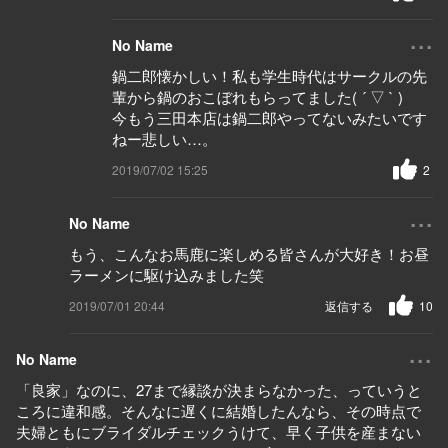
...
No Name
鍋二郎懐かしい！私も学生時代はサークルの先
輩から鍋のおこぼれもらってました( ´ ▽ ` )
今もう三田本店は鍋二郎やってないみたいです
ねー悲しい…。
2019/07/02 15:25
2
...
No Name
もう、こんなお馬鹿に楽しめる皆さんが大好き！お昼
ラーメンに駆け込みました笑
2019/07/01 20:44
返信する
10
...
No Name
「良家」なのに、27まで縁談が決まらなかった、っていうと
ころに違和感。そんなに遅くに結婚したんなら、その時点で
夫婦ともにブライダルチェックうけて、早く子供を産まない