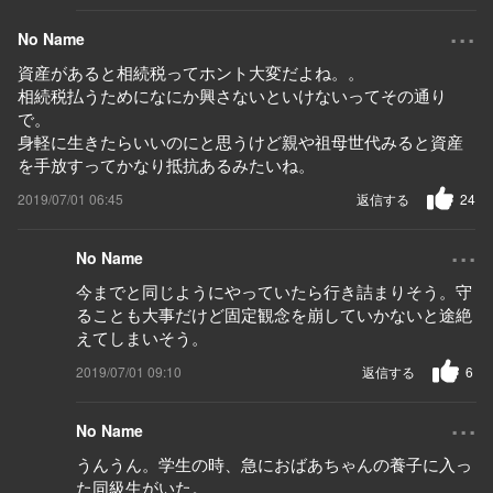
...
No Name
資産があると相続税ってホント大変だよね。。
相続税払うためになにか興さないといけないってその通り
で。
身軽に生きたらいいのにと思うけど親や祖母世代みると資産
を手放すってかなり抵抗あるみたいね。
2019/07/01 06:45
返信する
24
...
No Name
今までと同じようにやっていたら行き詰まりそう。守
ることも大事だけど固定観念を崩していかないと途絶
えてしまいそう。
2019/07/01 09:10
返信する
6
...
No Name
うんうん。学生の時、急におばあちゃんの養子に入っ
た同級生がいた。