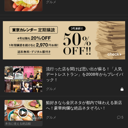
グルメ
流行った店を聞けば思い出が蘇る！「人気
デートレストラン」を2008年からプレイバ
ック！
グルメ
鮨好きなら金沢ネタが都内で味わえる新店
へ！豪華絢爛な絶品ネタぞろい！
グルメ
5
Vol.23
本当に使える絶品鮨