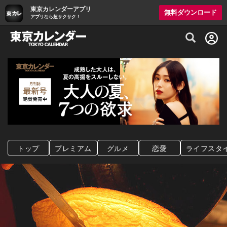
東京カレンダーアプリ
無料ダウンロード
アプリなら超サクサク！
グルメ情報・プレミアムレストラン予約サイト
トップ
プレミアム
グルメ
恋愛
ライフスタ