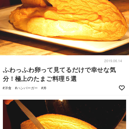
2019.06.14
ふわっふわ卵って見てるだけで幸せな気
分！極上のたまご料理５選
#洋食
#ハンバーガー
#丼