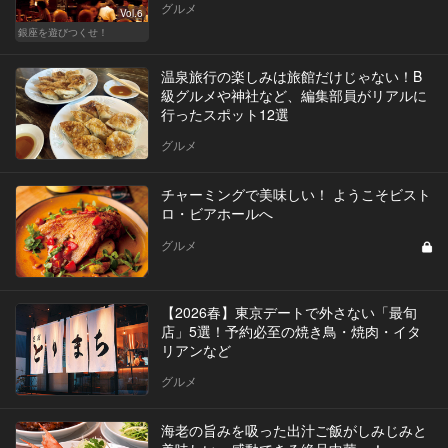
グルメ
Vol.6
銀座を遊びつくせ！
温泉旅行の楽しみは旅館だけじゃない！B
級グルメや神社など、編集部員がリアルに
行ったスポット12選
グルメ
チャーミングで美味しい！ ようこそビスト
ロ・ビアホールへ
グルメ
【2026春】東京デートで外さない「最旬
店」5選！予約必至の焼き鳥・焼肉・イタ
リアンなど
グルメ
海老の旨みを吸った出汁ご飯がしみじみと