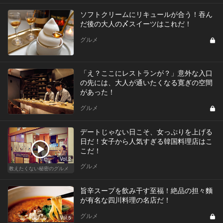
ソフトクリームにリキュールが合う！吞ん
だ後の大人の〆スイーツはこれだ！
グルメ
「え？ここにレストランが？」意外な入口
の先には、大人が通いたくなる寛ぎの空間
があった！
グルメ
デートじゃない日こそ、女っぷりを上げる
日だ！女子から人気すぎる韓国料理店はこ
こだ！
Vol.2
グルメ
教えたくない秘密のグルメ
旨辛スープを飲み干す至福！絶品の担々麵
が有名な四川料理の名店だ！
グルメ
Vol.5