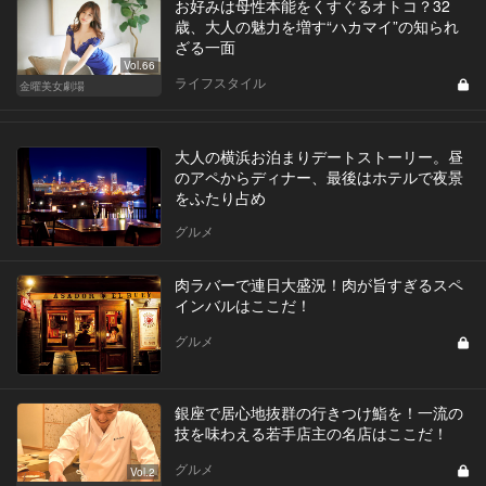
お好みは母性本能をくすぐるオトコ？32
歳、大人の魅力を増す“ハカマイ”の知られ
ざる一面
Vol.66
ライフスタイル
金曜美女劇場
大人の横浜お泊まりデートストーリー。昼
のアペからディナー、最後はホテルで夜景
をふたり占め
グルメ
肉ラバーで連日大盛況！肉が旨すぎるスペ
インバルはここだ！
グルメ
銀座で居心地抜群の行きつけ鮨を！一流の
技を味わえる若手店主の名店はここだ！
グルメ
Vol.2