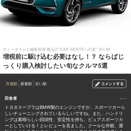
2019.06.16
サトータケシと編集部員 船山の"CAR GENTSへの道" Vol.46
増税前に駆け込む必要はなし！？ ならばじ
っくり購入検討したい旬なクルマ5選
共感順
新着順
古い順
コメントする
...
田舎者
トヨタスープラはBMW製のエンジンですが、スポーツカーら
しいチューニングされているらしいですね。また、ハンドリ
ングは素晴らしい回頭性、安定性を持ち、ピュアスポーツカ
ーとしていける！とレビューを見ました。クールな外観、運