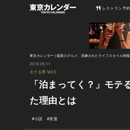
東京カレンダー 
レストラン予
東京カレンダー | 最新のグルメ、洗練されたライフスタイル情報
2019.05.11
モテる男 Vol.5
「泊まってく？」モテ
た理由とは
#小説
#友達