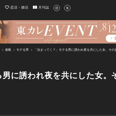
| 最新のグルメ、洗練されたライフスタイル情報
約
恋活・婚活
月刊誌
連載
モテる男
「泊まってく？」モテる男に誘われ夜を共にした女。その
る男に誘われ夜を共にした女。