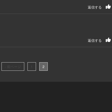
返信する
返信する
‹ 前ページ
1
2