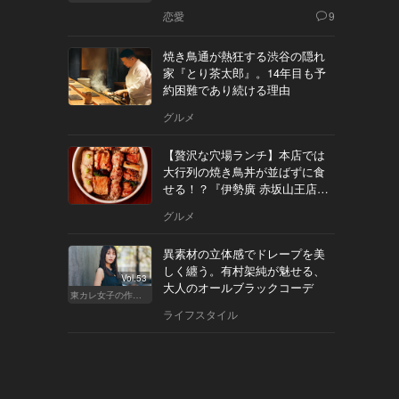
恋愛
9
焼き鳥通が熱狂する渋谷の隠れ
家『とり茶太郎』。14年目も予
約困難であり続ける理由
グルメ
【贅沢な穴場ランチ】本店では
大行列の焼き鳥丼が並ばずに食
せる！？『伊勢廣 赤坂山王店』
へ
グルメ
異素材の立体感でドレープを美
しく纏う。有村架純が魅せる、
Vol.53
大人のオールブラックコーデ
東カレ女子の作り方
ライフスタイル