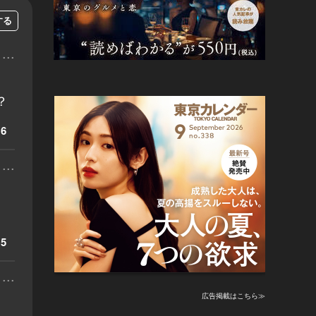
する
...
？
6
...
5
...
広告掲載はこちら≫