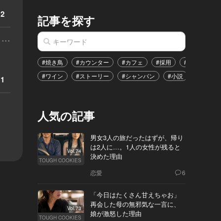
2
記事を探す
...
#焼き鳥
#カウンター
#カフェ
#採用
#恋愛
#
#ワイン
#ストーリー
#シャンパン
#小説
#イベン
1
人気の記事
男女3人の旅だったはずが、帰り
は2人に…。1人の女性が残ると
Vol.74
決めた理由
TOUGH COOKIES
恋愛
6
「今日はたくさん甘えちゃお」
再会した母の無邪気な一言に、
Vol.73
娘が激怒した理由
TOUGH COOKIES