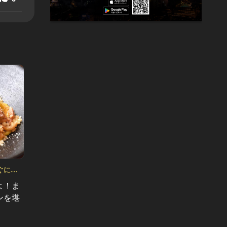
ぐに行
よ！ま
奇跡のコスパフレンチが銀座からタ
和牛信
ンを堪
クシーですぐに誕生！超一流シェフ
肉ニュ
のフルコースが5,000円台で！
#肉