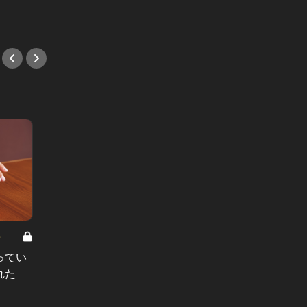
#デート
8
男と女の答えあわせ【A】 Vol.308
ってい
結婚願望ゼロだった27歳男性が、交
れた
際2年で突然プロポーズ。彼の心が
変わった“理由”とは