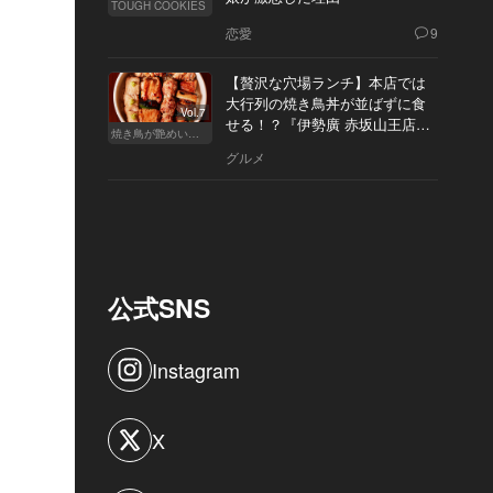
TOUGH COOKIES
恋愛
9
【贅沢な穴場ランチ】本店では
大行列の焼き鳥丼が並ばずに食
Vol.7
せる！？『伊勢廣 赤坂山王店』
焼き鳥が艶めいてきた
へ
グルメ
公式SNS
Instagram
X