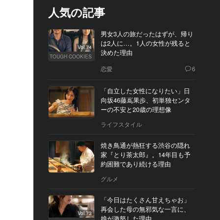
人気の記事
男女3人の旅だったはずが、帰り
は2人に…。1人の女性が残ると
Vol.74
決めた理由
TOUGH COOKIES
恋愛
6
「自立した女性になりたい」日
向坂46藤嶌果歩、初単独センタ
ーの不安と20歳の理想像
ライフスタイル
焼き鳥通が熱狂する渋谷の隠れ
家『とり茶太郎』。14年目も予
約困難であり続ける理由
グルメ
「今日はたくさん甘えちゃお」
再会した母の無邪気な一言に、
Vol.73
娘が激怒した理由