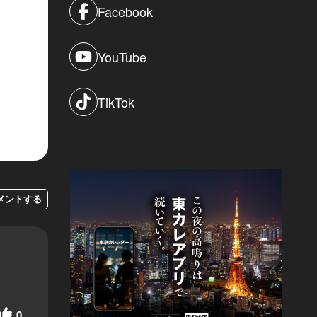
Facebook
YouTube
TikTok
メントする
0