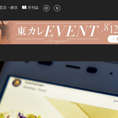
新のグルメ、洗練されたライフスタイル情報
恋活・婚活
月刊誌