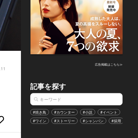
広告掲載はこちら≫
.11
記事を探す
#焼き鳥
#カウンター
#小説
#イベント
#港区
#ワイン
#ストーリー
#シャンパン
#採用
#恋