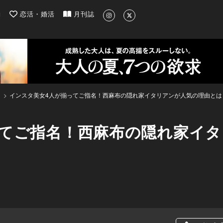
| 最新のグルメ、洗練されたライフスタイル情報
約
恋活・婚活
月刊誌
インスタ美女4人が揃ってご指名！西麻布の隠れ家イタリアンが人気の理由とは
ってご指名！西麻布の隠れ家イ