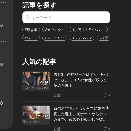
...
記事を探す
0
#焼き鳥
#カウンター
#小説
#イベント
#港区
...
#ワイン
#ストーリー
#シャンパン
#採用
#恋愛
人気の記事
0
男女3人の旅だったはずが、帰り
...
は2人に…。1人の女性が残ると
Vol.74
決めた理由
TOUGH COOKIES
恋愛
6
0
29歳経営者が、3ヶ月で結婚を決
意した理由。初デートからケン
Vol.323
カまで、彼の心を動かした彼女
男と女の答えあわせ【Q】
の態度とは
恋愛
2