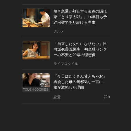
焼き鳥通が熱狂する渋谷の隠れ
家『とり茶太郎』。14年目も予
約困難であり続ける理由
グルメ
「自立した女性になりたい」日
向坂46藤嶌果歩、初単独センタ
ーの不安と20歳の理想像
ライフスタイル
「今日はたくさん甘えちゃお」
再会した母の無邪気な一言に、
Vol.73
娘が激怒した理由
TOUGH COOKIES
恋愛
9