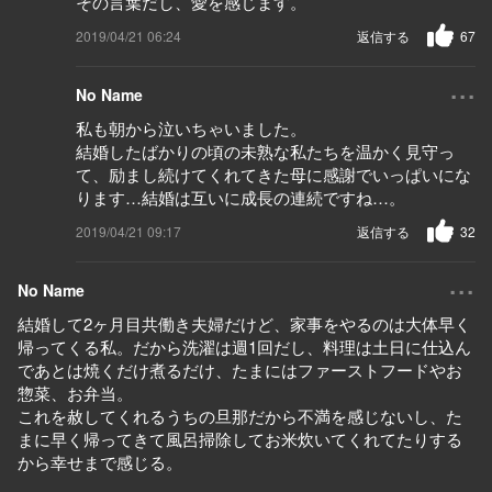
その言葉だし、愛を感じます。
2019/04/21 06:24
返信する
67
...
No Name
私も朝から泣いちゃいました。
結婚したばかりの頃の未熟な私たちを温かく見守っ
て、励まし続けてくれてきた母に感謝でいっぱいにな
ります…結婚は互いに成長の連続ですね…。
2019/04/21 09:17
返信する
32
...
No Name
結婚して2ヶ月目共働き夫婦だけど、家事をやるのは大体早く
帰ってくる私。だから洗濯は週1回だし、料理は土日に仕込ん
であとは焼くだけ煮るだけ、たまにはファーストフードやお
惣菜、お弁当。
これを赦してくれるうちの旦那だから不満を感じないし、た
まに早く帰ってきて風呂掃除してお米炊いてくれてたりする
から幸せまで感じる。