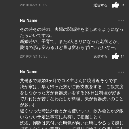
2019/04/21 10:09
返信する
31
...
No Name
その時その時の、夫婦の関係性を楽しめるようになっ
たらいいですね。
新婚時や、子育て、また2人きりになった老後とか、
愛情の形は変わるけど量は変わらずにいたいなー。
2019/04/21 10:35
返信する
14
...
No Name
共働きで結婚3ヶ月でコメ主さんに境遇近そうです
我が家は、早く帰った方がご飯支度をする、ご飯支度
をしなかった方が食器洗いをする(休日は料理が好き
で片付けが苦手なわたしが料理、夫が食器洗いのこと
が多い)
遅くなった時は外食とかも使いつつ、飲み会とか夕飯
いらない予定は事前に共有して把握しとく
洗濯、掃除は気付いた時気が向いた時にやるって感じ
で辛くならない程度に、って感じでゆるく分担してま