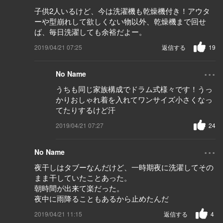
子供2人いるけど、今は洗濯機も乾燥機付き！アウタ
ーや型崩れして欲しくない物以外、乾燥機まで回せ
ば、毎日洗濯しても余裕だよー。
2019/04/21 07:25
返信する
19
...
No Name
うちも同じ家族構成でドラム式様々です！うっ
かりおしゃれ着を入れてワンサイズ小さくなっ
てたりするけど汗
2019/04/21 07:27
24
...
No Name
夜干しはタブーなんだけど、一時期夜に洗濯してその
まま干していたことあった。
朝時間が出来て楽だった。
夜中に雨降ることもあるから止めたんだ
2019/04/21 11:15
返信する
4