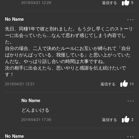
2019/04/21 12:29
返信する
5
...
No Name
先日、同棲1年で彼と別れました。もう少し早くこのストーリ
ーに出会っていたら…なんて思わず感じてしまう内容でし
た。
自分の場合、二人で決めたルールにお互いが縛られて「自分
ばかりがんばっている、我慢している」と思い上がっていた
んだな。やっぱり話し合いの時間は大事ですね。
次の相手に出会えたら、思いやりと感謝を伝え続けたいで
す！
2019/04/21 12:31
返信する
11
...
No Name
どんまいける
2019/04/21 17:36
返信する
3
...
No Name