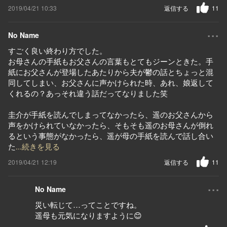
2019/04/21 10:33
返信する
11
...
No Name
すごく良い終わり方でした。
お母さんの手紙もお父さんの言葉もとてもジーンときた。手
紙にお父さんが登場したあたりから夫が鬱の話とちょっと混
同してしまい、お父さんに声かけられた時、あれ、娘返して
くれるの？あっそれ違う話だってなりました笑
圭介が手紙を読んでしまってなかったら、遥のお父さんから
声をかけられていなかったら、そもそも遥のお母さんが倒れ
るという事態がなかったら、遥が母の手紙を読んで話し合い
た
...続きを見る
2019/04/21 12:19
返信する
11
...
No Name
災い転じて…ってことですね。
遥母も元気になりますように😊