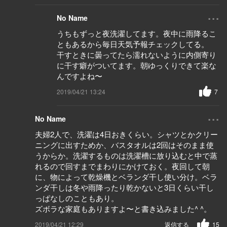
...
No Name
うちもずっと夜洗濯してます。夜中に雨降るこ
ともあるから毎日天気予報チェックしてる。
干すときに曇ってたら濡れないように内側寄り
に干す癖がついてます。朝ゆっくりできて楽な
んですよね〜
2019/04/21 13:24
7
...
No Name
夫婦2人で、洗濯は4日おきくらい。シャツとかクリー
ニングに出すためか、バスタオルは2回はそのまま使
うからか。洗濯するものは洗濯槽に放り込むと中で蒸
れるので回すまでまわりにかけておく。夜回して朝
に、物によって乾燥機とベランダ干し使い分け。ベラ
ンダ干しは冬や雨降ったり乾かないと3日くらい干し
っぱなしのこともあり。
ズボラな家庭もありますよ〜と書き込みました^ ^。
2019/04/21 12:29
返信する
15