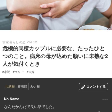
2019.04.21
実家暮らしの恋 Vol.12
危機的同棲カップルに必要な、たったひと
つのこと。病床の母が込めた願いに未熟な2
人が気付くとき
#小説
#エリア
#夫婦
共感順
新着順
古い順
コメントする
...
No Name
なんだかんだで良い話でした。