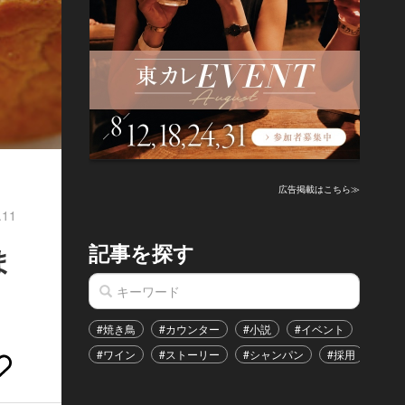
広告掲載はこちら≫
.11
記事を探す
ま
#焼き鳥
#カウンター
#小説
#イベント
#港区
#ワイン
#ストーリー
#シャンパン
#採用
#恋