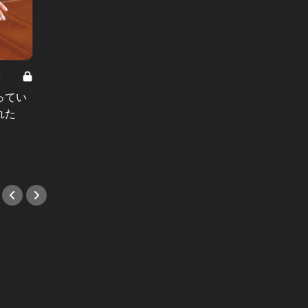
8
男と女の答えあわせ【A】 Vol.308
ってい
結婚願望ゼロだった27歳男性が、交
れた
際2年で突然プロポーズ。彼の心が
変わった“理由”とは
#小説