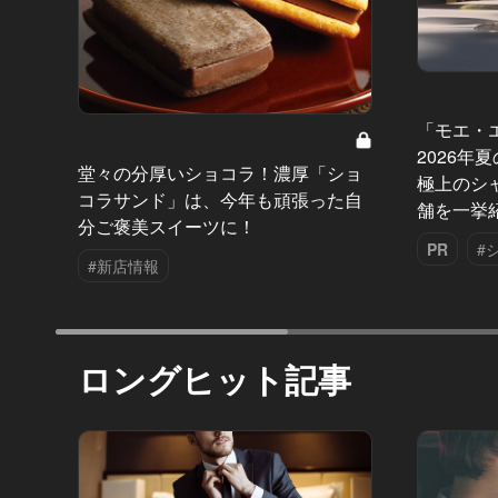
「モエ・
2026年
堂々の分厚いショコラ！濃厚「ショ
極上のシ
コラサンド」は、今年も頑張った自
舗を一挙
分ご褒美スイーツに！
PR
#
#新店情報
ロングヒット記事