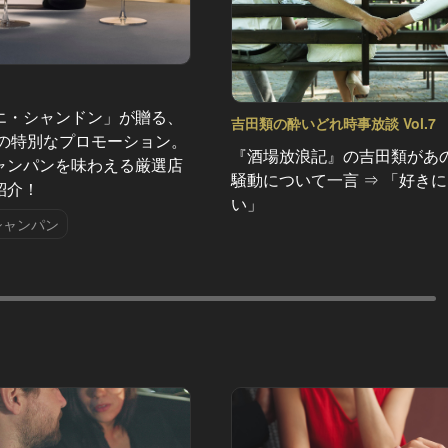
エ・シャンドン」が贈る、
吉田類の酔いどれ時事放談 Vol.7
夏の特別なプロモーション。
『酒場放浪記』の吉田類があ
ャンパンを味わえる厳選店
騒動について一言 ⇒ 「好き
紹介！
い」
シャンパン