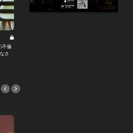
銀座で極上ランチが叶う新店4選！
永久保存版
鮨やフレンチのコースを昼から贅沢
中途半
の不倫
に楽しもう
い！浅
になさ
#ランチ
喫茶店
#ラン