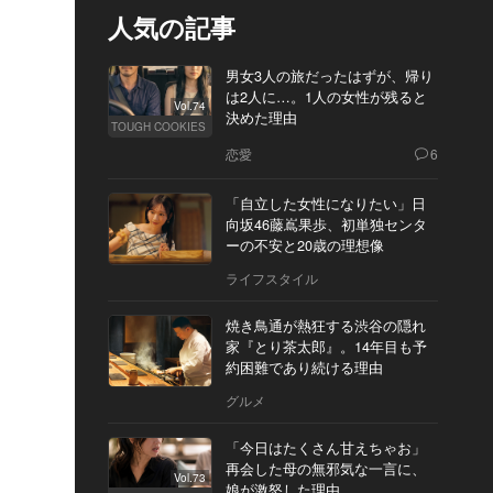
人気の記事
男女3人の旅だったはずが、帰り
は2人に…。1人の女性が残ると
Vol.74
決めた理由
TOUGH COOKIES
恋愛
6
「自立した女性になりたい」日
向坂46藤嶌果歩、初単独センタ
ーの不安と20歳の理想像
ライフスタイル
焼き鳥通が熱狂する渋谷の隠れ
家『とり茶太郎』。14年目も予
約困難であり続ける理由
グルメ
「今日はたくさん甘えちゃお」
再会した母の無邪気な一言に、
Vol.73
娘が激怒した理由