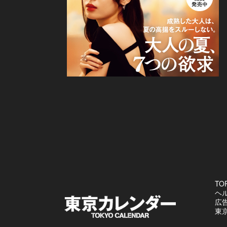
TO
ヘ
広
東