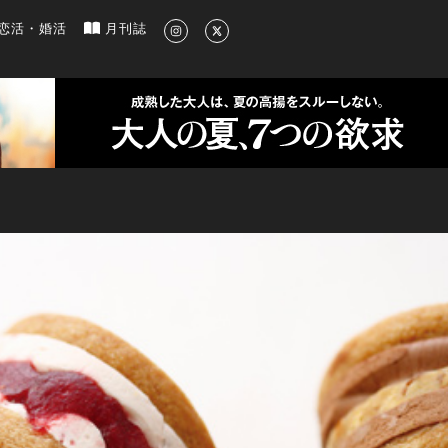
新のグルメ、洗練されたライフスタイル情報
恋活・婚活
月刊誌