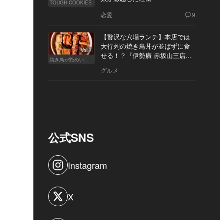
TOUGH COOKIES
恋愛
9
【贅沢な穴場ランチ】本店では
大行列の焼き鳥丼が並ばずに食
Vol.7
せる！？『伊勢廣 赤坂山王店』
焼き鳥が艶めいてきた
へ
グルメ
公式SNS
Instagram
X