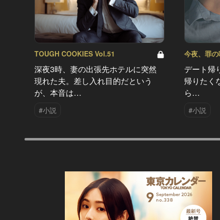
TOUGH COOKIES Vol.51
今夜、罪の味を
深夜3時、妻の出張先ホテルに突然
デート帰
現れた夫。差し入れ目的だという
帰りたく
が、本音は…
ら…
#小説
#小説