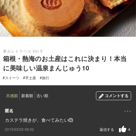
2019.03.02
東カレトラベル Vol.5
箱根・熱海のお土産はこれに決まり！本当
に美味しい温泉まんじゅう10
#スイーツ
#手土産
#旅行
共感順
新着順
古い順
コメントする
...
匿名
カステラ焼きが、食べてみたい🙆
2019/03/02 06:02
返信する
4