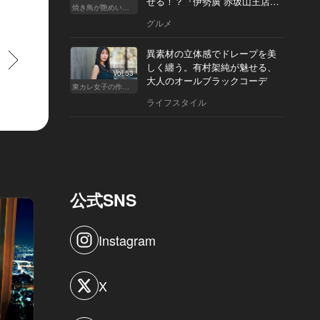
せる！？『伊勢廣 赤坂山王店』
焼き鳥が艶めいてきた
へ
グルメ
異素材の立体感でドレープを美
すすむ
しく纏う。有村架純が魅せる、
Vol.53
大人のオールブラックコーデ
東カレ女子の作り方
ライフスタイル
公式SNS
Instagram
X