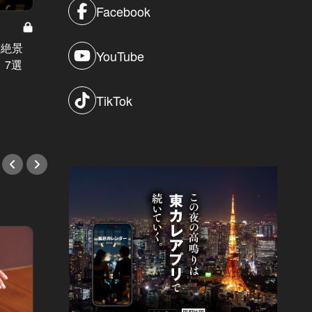
Facebook
東京でホテルを遊び尽くせ！3時間
都内一
京絶景
YouTube
でどれだけ“はしご酒”できるかやっ
ィを徹
」7選
てみた！
#ホテ
TikTok
#ホテル