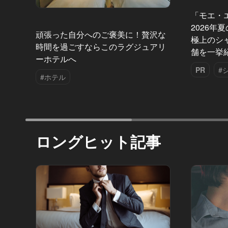
「モエ・
2026年
頑張った自分へのご褒美に！贅沢な
極上のシ
時間を過ごすならこのラグジュアリ
舗を一挙
ーホテルへ
PR
#
#ホテル
ロングヒット記事