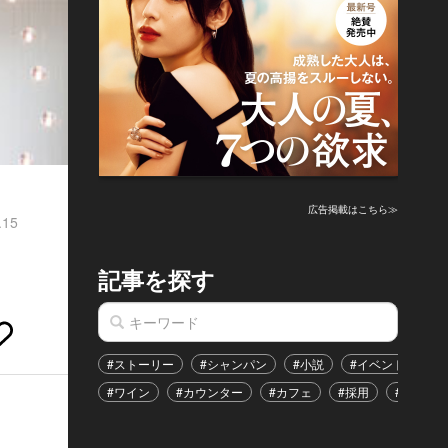
広告掲載はこちら≫
.15
記事を探す
#ストーリー
#シャンパン
#小説
#イベント
#
#ワイン
#カウンター
#カフェ
#採用
#恋愛