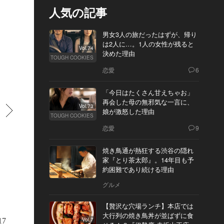
人気の記事
男女3人の旅だったはずが、帰り
は2人に…。1人の女性が残ると
Vol.74
決めた理由
TOUGH COOKIES
恋愛
6
「今日はたくさん甘えちゃお」
再会した母の無邪気な一言に、
Vol.73
すすむ
娘が激怒した理由
TOUGH COOKIES
恋愛
9
焼き鳥通が熱狂する渋谷の隠れ
家『とり茶太郎』。14年目も予
約困難であり続ける理由
グルメ
【贅沢な穴場ランチ】本店では
大行列の焼き鳥丼が並ばずに食
Vol.7
17