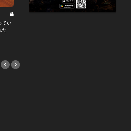
8
男と女の答えあわせ【A】 Vol.308
ってい
結婚願望ゼロだった27歳男性が、交
れた
際2年で突然プロポーズ。彼の心が
変わった“理由”とは
#小説