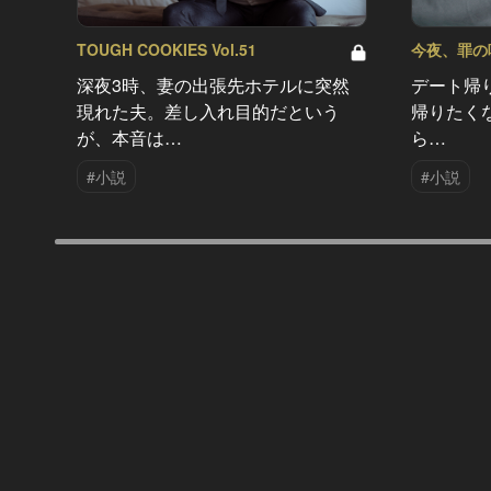
TOUGH COOKIES Vol.51
今夜、罪の味を
深夜3時、妻の出張先ホテルに突然
デート帰
現れた夫。差し入れ目的だという
帰りたく
が、本音は…
ら…
#小説
#小説