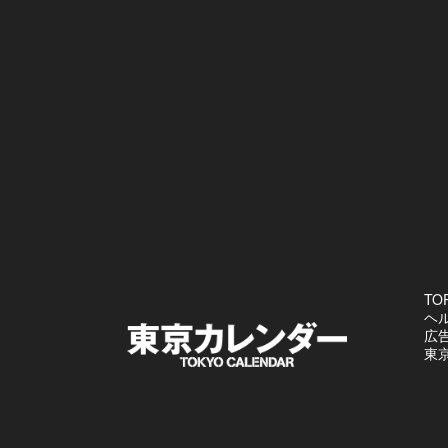
TO
ヘ
広
東