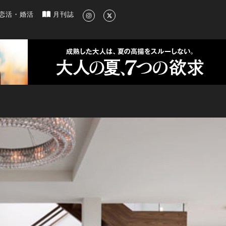
新のグルメ、洗練されたライフスタイル情報
恋活・婚活
月刊誌