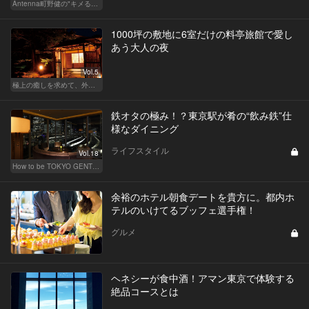
Antenna町野健の"キメる"レストラン
1000坪の敷地に6室だけの料亭旅館で愛し
あう大人の夜
Vol.5
極上の癒しを求めて、外さない日本の名宿
鉄オタの極み！？東京駅が肴の“飲み鉄”仕
様なダイニング
ライフスタイル
Vol.18
How to be TOKYO GENTS 東京人よ、紳士たれ！
余裕のホテル朝食デートを貴方に。都内ホ
テルのいけてるブッフェ選手権！
グルメ
ヘネシーが食中酒！アマン東京で体験する
絶品コースとは