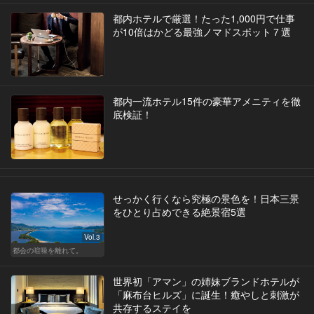
都内ホテルで厳選！たった1,000円で仕事
が10倍はかどる最強ノマドスポット７選
都内一流ホテル15件の豪華アメニティを徹
底検証！
せっかく行くなら究極の景色を！日本三景
をひとり占めできる絶景宿5選
Vol.3
都会の喧噪を離れて。
世界初「アマン」の姉妹ブランドホテルが
「麻布台ヒルズ」に誕生！癒やしと刺激が
共存するステイを