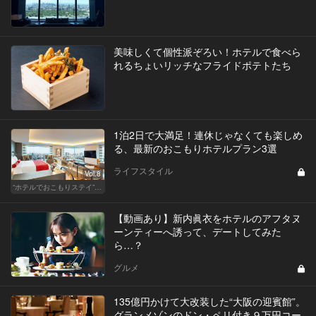
美味しくて個性派ぞろい！ホテルで食べら
れるちょいリッチなフライドポテトたち
1泊2日で大満足！連休じゃなくても楽しめ
る、最新のおこもりホテルプラン3選
ライフスタイル
Vol.8
“ホテルでおこもりステイ”が大人デートに最高の選択だ
【動画あり】新内眞衣をホテルのアフタヌ
ーンティーへ誘って、デートしてみた
ら…？
グルメ
135億円かけて大改装した“大阪の迎賓館”。
グランメゾンのドン・ペリ付き９万円コー