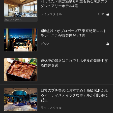
知ってた？実は温泉も和室もある東京のラ
グジュアリーホテル4選
ライフスタイル
2
Vol.6
東カレトラベル
週5組以上がプロポーズ!? 東京絶景レスト
ラン「ここが特等席だ」7選
グルメ
連休中の贅沢はこれで！ホテルの豪華すぎ
る肉丼５選
日常のプチ贅沢におすすめ！高級感あふれ
るアーティスティックなホテルが日比谷に
誕生
ライフスタイル