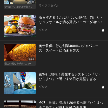
Vol.30
ライフスタイル
やっぱり、ホテルが好き。
激旨すぎる！かぶりついた瞬間、肉汁とト
リュフオイルが滴る贅沢バーガーが凄い！
グルメ
奥伊香保に佇む創業400年のジャパニー
ズ・スイートに泊まる贅沢
Vol.3
極上の癒しを求めて、外さない日本の名宿
第3弾は箱根！滞在するレストラン『ザ・
ひらまつ』で過ごす休日が完璧すぎる
グルメ
今秋、熱海に登場！20年超の夢『ひらまつ
ホテルズ』が挑む究極の美食旅