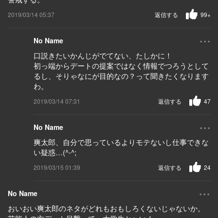
2019/03/14 05:37
返信する
99+
...
No Name
口説きたいかんじがでてない、たしかに！
初っ端からデートの提案ではなく情報でつろうとして
るし、そりゃなにが目的なの？って聞きたくなります
わ。
2019/03/14 07:31
返信する
47
...
No Name
爽太郎、自分で思っているよりモテないし仕事できな
い疑惑…(^-^;
2019/03/15 01:39
返信する
24
...
No Name
おいおい爽太郎のネタがどれもおもしろくないじゃないか。