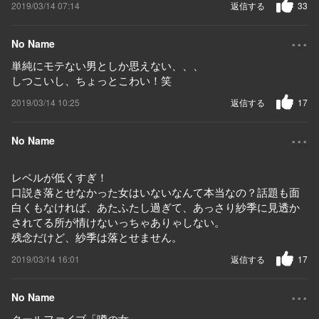
2019/03/14 07:14
返信する
33
...
No Name
単純にモテない男としか思えない、、、
しつこいし、ちょっとこわい！笑
2019/03/14 10:25
返信する
17
...
No Name
レベルが低くすぎ！
口説き落とせなかった女はいないなんて本当なの？話題も面
白くもなければ、あたふたし過ぎて、あっさり紗季に見透か
されてる所が情けないっちゃありゃしない。
残念だけど、紗季は落とせません。
2019/03/14 16:01
返信する
17
...
No Name
クールファイブ「噂の女」