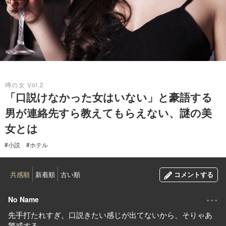
2019.03.14
噂の女 Vol.2
「口説けなかった女はいない」と豪語する
男が連絡先すら教えてもらえない、謎の美
女とは
#小説
#ホテル
共感順
新着順
古い順
コメントする
...
No Name
先手打たれすぎ。口説きたい感じが出てないから、そりゃあ
警戒する。