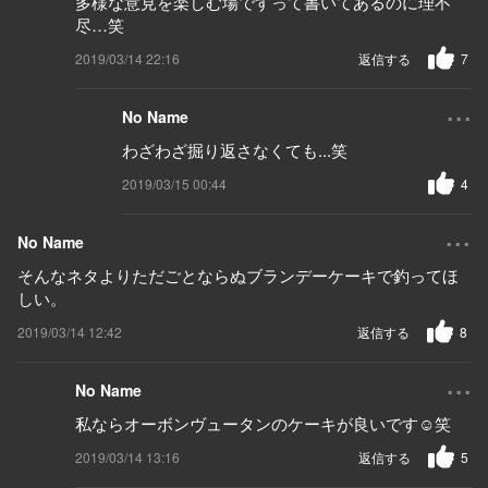
多様な意見を楽しむ場ですって書いてあるのに理不
尽…笑
2019/03/14 22:16
返信する
7
...
No Name
わざわざ掘り返さなくても...笑
2019/03/15 00:44
4
...
No Name
そんなネタよりただごとならぬブランデーケーキで釣ってほ
しい。
2019/03/14 12:42
返信する
8
...
No Name
私ならオーボンヴュータンのケーキが良いです☺️笑
2019/03/14 13:16
返信する
5