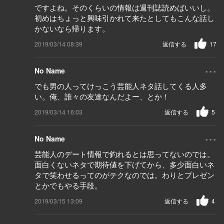
ですよね。そのくらいの情報は週刊誌読めばいいし。
初めはちょっと興味引かれて来たとしてもこんな話し
かないなら帰ります。
2019/03/14 08:39
返信する
17
...
No Name
でも男の人ってけっこう芸能人ネタ話してくる人多
い。俺、誰々の友達なんだよー、とか！
2019/03/14 16:03
返信する
5
...
No Name
芸能人のデート情報で釣れるとは思ってないのでは。
面白くないネタで期待値を下げてから、多少面白いネ
タで笑わせるってのがテクなのでは。わりとプレゼン
とかでもやる手段。
2019/03/15 13:09
返信する
4
...