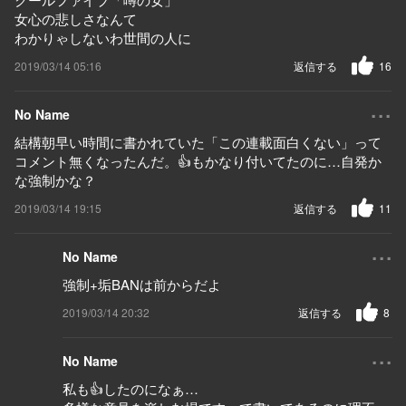
女心の悲しさなんて
わかりゃしないわ世間の人に
2019/03/14 05:16
返信する
16
...
No Name
結構朝早い時間に書かれていた「この連載面白くない」って
コメント無くなったんだ。👍もかなり付いてたのに…自発か
な強制かな？
2019/03/14 19:15
返信する
11
...
No Name
強制+垢BANは前からだよ
2019/03/14 20:32
返信する
8
...
No Name
私も👍したのになぁ…