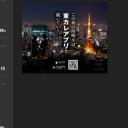
99+
...
15
...
99+