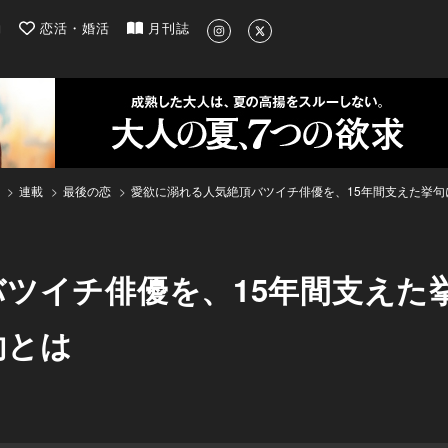
| 最新のグルメ、洗練されたライフスタイル情報
約
恋活・婚活
月刊誌
連載
最後の恋
愛欲に溺れる人気絶頂バツイチ俳優を、15年間支えた挙
ツイチ俳優を、15年間支えた
約とは