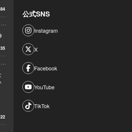
84
公式SNS
...
Instagram

35
X
...
Facebook
む
い
YouTube
TikTok
22
...