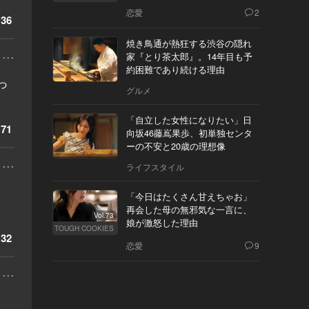
の態度とは
恋愛
2
36
焼き鳥通が熱狂する渋谷の隠れ
...
家『とり茶太郎』。14年目も予
約困難であり続ける理由
っ
グルメ
「自立した女性になりたい」日
71
向坂46藤嶌果歩、初単独センタ
ーの不安と20歳の理想像
...
ライフスタイル
「今日はたくさん甘えちゃお」
再会した母の無邪気な一言に、
Vol.73
娘が激怒した理由
TOUGH COOKIES
32
恋愛
9
...