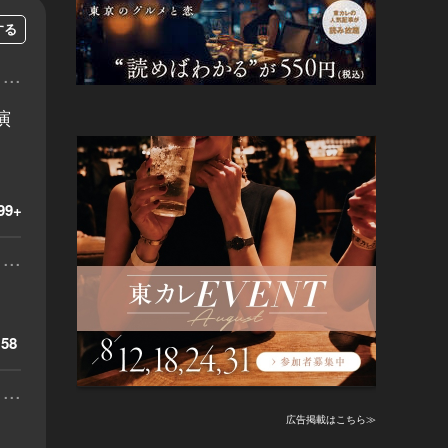
する
...
演
99+
...
58
...
広告掲載はこちら≫