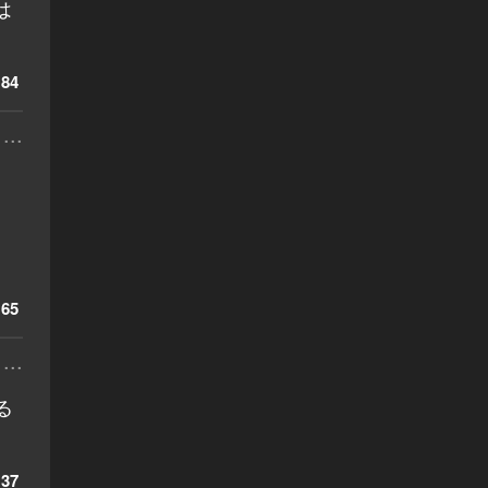
は
84
...
65
...
る
37