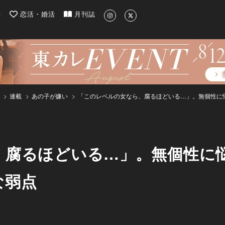
| 最新のグルメ、洗練されたライフスタイル情報
約
恋活・婚活
月刊誌
連載
あの子が嫌い
「このレベルの女なら、腐るほどいる…」。無個性に
、腐るほどいる…」。無個性に
な弱点