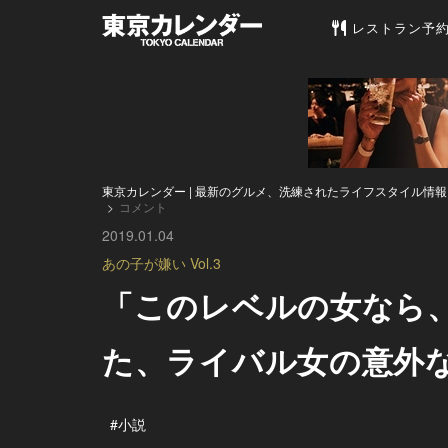
東京カレンダー 
レストラン予
東京カレンダー | 最新のグルメ、洗練されたライフスタイル情報
コメント
2019.01.04
あの子が嫌い Vol.3
「このレベルの女なら
た、ライバル女の意外
#小説