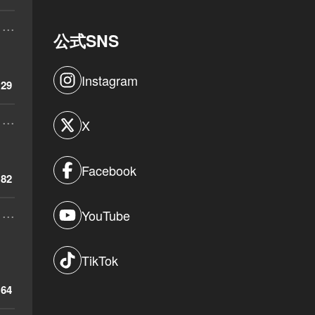
...
公式SNS
Instagram
29
...
X
Facebook
82
...
YouTube
TikTok
64