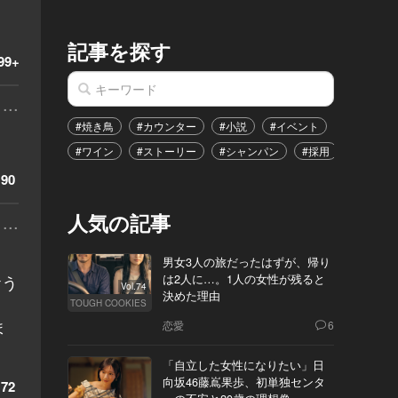
記事を探す
99+
...
#焼き鳥
#カウンター
#小説
#イベント
#港区
#ワイン
#ストーリー
#シャンパン
#採用
#恋愛
90
人気の記事
...
男女3人の旅だったはずが、帰り
おう
は2人に…。1人の女性が残ると
Vol.74
決めた理由
TOUGH COOKIES
ま
恋愛
6
「自立した女性になりたい」日
向坂46藤嶌果歩、初単独センタ
72