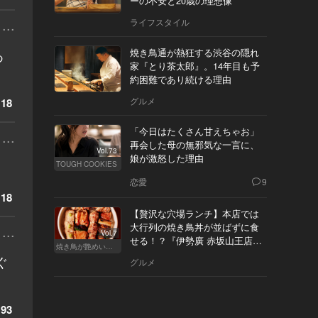
ーの不安と20歳の理想像
...
ライフスタイル
あ
焼き鳥通が熱狂する渋谷の隠れ
家『とり茶太郎』。14年目も予
約困難であり続ける理由
グルメ
18
「今日はたくさん甘えちゃお」
...
再会した母の無邪気な一言に、
Vol.73
娘が激怒した理由
TOUGH COOKIES
恋愛
9
18
【贅沢な穴場ランチ】本店では
大行列の焼き鳥丼が並ばずに食
...
Vol.7
せる！？『伊勢廣 赤坂山王店』
焼き鳥が艶めいてきた
へ
ぐ
グルメ
93