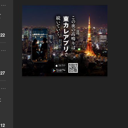
...
て
22
...
27
...
た
12