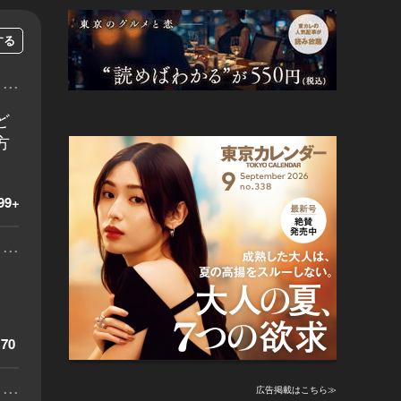
する
...
ど
方
99+
...
70
...
広告掲載はこちら≫