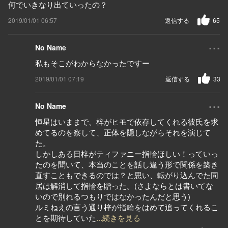
何でいきなり出ていったの？
2019/01/01 06:57
返信する
65
...
No Name
私もそこがわからなかったですー
2019/01/01 07:19
返信する
33
...
No Name
恒星はいままで、梓がヒモで依存してくれる彼氏を求
めてるのを察して、正体を隠しながらそれを演じて
た。
しかしある日梓がティファニー指輪ほしい！っていっ
たのを聞いて、本当のことを話し違う形で関係を築き
直すこともできるのでは？と思い、転がり込んでた同
居は解消して指輪を贈った。(さよならとは書いてな
いので別れるつもりではなかったんだと思う)
ルミねえの言う通り梓が指輪をはめて追ってくれるこ
とを期待していた
...続きを見る