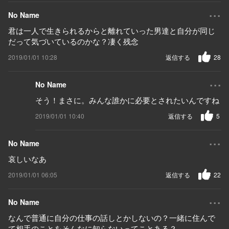
...
No Name
君は一人で生きられるからと離れていった男達と自分が同じ
だって気づいているのかな？凄く残念
2019/01/01 10:28
返信する
28
...
No Name
そう！まさに。みんな誰かに必要とされたいんですね
2019/01/01 10:40
返信する
5
...
No Name
哀しいなあ
2019/01/01 06:05
返信する
22
...
No Name
なんで普通に自分の仕事の話しとかしないの？一緒に住んで
て相手のことをそんなに知らないってことある？