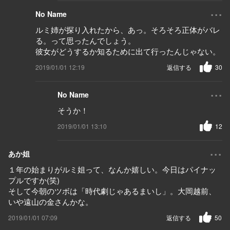
...
No Name
ルミ姉が探り入れたから、あっ。そろそろ正体がバレ
る。って思ったんでしょう。
彼女がどうするか知るために出て行ったんじゃない。
2019/01/01 12:19
返信する
30
...
No Name
そうか！
2019/01/01 13:10
12
...
あか姐
１年の始まりがルミ姐って、なんか嬉しい。今日はパイナッ
プルですか(笑)
そして今朝のツボは「時代劇じゃあるまいし」。大岡越前、
いや遠山の金さんかな。
2019/01/01 07:09
返信する
50