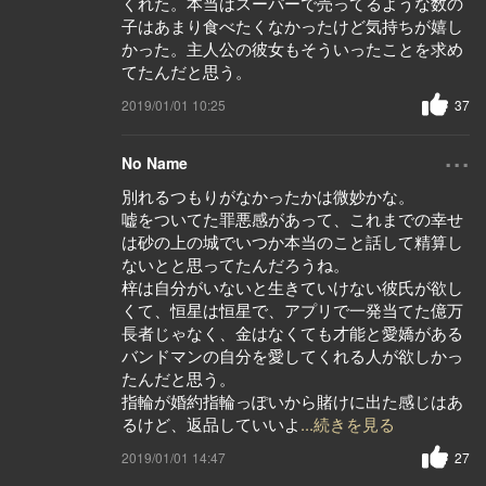
くれた。本当はスーパーで売ってるような数の
子はあまり食べたくなかったけど気持ちが嬉し
かった。主人公の彼女もそういったことを求め
てたんだと思う。
2019/01/01 10:25
37
...
No Name
別れるつもりがなかったかは微妙かな。
嘘をついてた罪悪感があって、これまでの幸せ
は砂の上の城でいつか本当のこと話して精算し
ないとと思ってたんだろうね。
梓は自分がいないと生きていけない彼氏が欲し
くて、恒星は恒星で、アプリで一発当てた億万
長者じゃなく、金はなくても才能と愛嬌がある
バンドマンの自分を愛してくれる人が欲しかっ
たんだと思う。
指輪が婚約指輪っぽいから賭けに出た感じはあ
るけど、返品していいよ
...続きを見る
2019/01/01 14:47
27