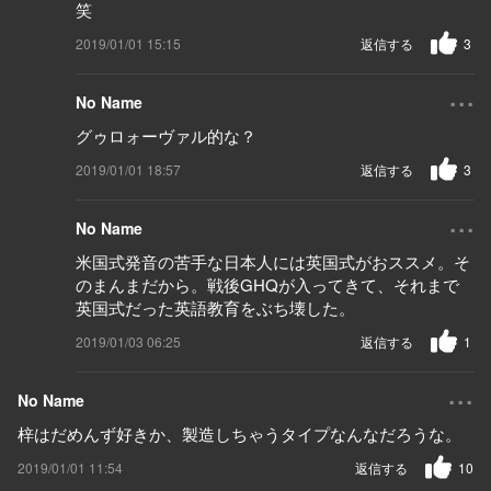
笑
2019/01/01 15:15
返信する
3
...
No Name
グゥロォーヴァル的な？
2019/01/01 18:57
返信する
3
...
No Name
米国式発音の苦手な日本人には英国式がおススメ。そ
のまんまだから。戦後GHQが入ってきて、それまで
英国式だった英語教育をぶち壊した。
2019/01/03 06:25
返信する
1
...
No Name
梓はだめんず好きか、製造しちゃうタイプなんなだろうな。
2019/01/01 11:54
返信する
10