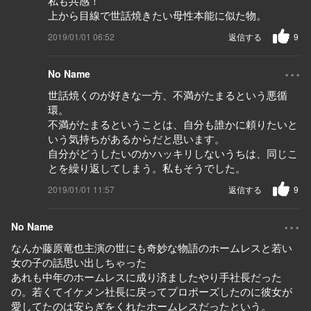
私も共感！
上から目線で世話焼きたい母性本能に似た物。
2019/01/01 06:52
返信する
9
...
No Name
世話焼くのが好きな一方、不満がたまるという悪循
環。
不満がたまるということは、自分も誰かに頼りたいと
いう気持ちがあるからだと思います。
自分がどうしたいのかハッキリしないうちは、同じこ
とを繰り返してしまう。私もそうでした。
2019/01/01 11:57
返信する
9
...
No Name
なんか藤原竜也主演の世にも奇妙な物語のホームレスと若い
女の子の話思い出しちゃった
あれも中年のホームレスに成り済ましたやり手社長だった
の。若くてイケメン社長に戻ってプロポーズしたのに彼女が
愛してたのは安らぎをくれたホームレスだったという。