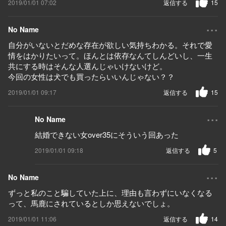
2019/01/01 07:02
返信する
15
...
No Name
自分がいないとだめな存在が欲しい気持ちわかる。それで愛
情をはかりたいって。ほんとは依存なんてしんどいし、一生
共にする時はそんな人選んじゃいけないけど。
今回の女性は犬でも買ったらいいんじゃない？？
2019/01/01 09:17
返信する
15
...
No Name
結婚できない女over35にそういう回あった
2019/01/01 09:18
返信する
5
...
No Name
ずっと私のこと騙していた上に、理由も言わずにいなくなる
って、馬鹿にされているとしか思えないでしょ。
2019/01/01 11:06
返信する
14