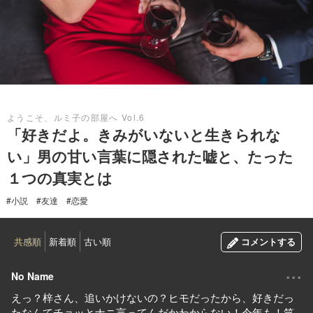
2019.01.01
ようこそ、ルミ子の部屋へ Vol.6
「好きだよ。きみがいないと生きられな
い」男の甘い言葉に隠された嘘と、たった
１つの真実とは
#小説
#友達
#恋愛
共感順
新着順
古い順
コメントする
...
No Name
えっ？梓さん、追いかけないの？ヒモだったから、好きだっ
たなんてチョッとナニ言ってんだかわからない！今年も！笑