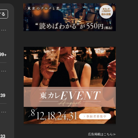
する
...
99+
...
39
...
広告掲載はこちら≫
33