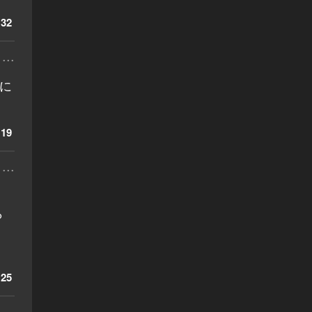
32
...
に
19
...
ら
25
...