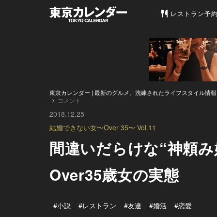
東京カレンダー 
レストラン予
東京カレンダー | 最新のグルメ、洗練されたライフスタイル情報
コメント
2018.12.25
結婚できない女〜Over 35〜 Vol.11
間違いだらけな“神頼
Over35歳女の実態
#小説
#レストラン
#友達
#婚活
#恋愛