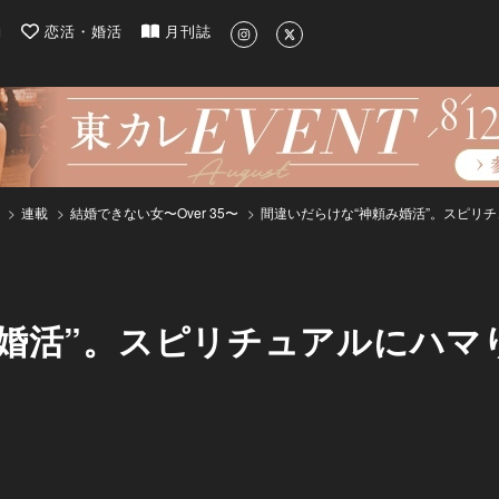
| 最新のグルメ、洗練されたライフスタイル情報
約
恋活・婚活
月刊誌
連載
結婚できない女〜Over 35〜
間違いだらけな“神頼み婚活”。スピリチ
み婚活”。スピリチュアルにハマ