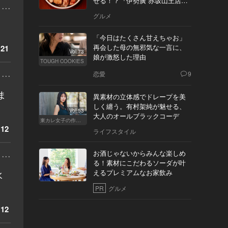
せる！？『伊勢廣 赤坂山王店』
...
へ
グルメ
「今日はたくさん甘えちゃお」
再会した母の無邪気な一言に、
21
Vol.73
娘が激怒した理由
TOUGH COOKIES
...
恋愛
9
ま
異素材の立体感でドレープを美
しく纏う。有村架純が魅せる、
Vol.53
大人のオールブラックコーデ
東カレ女子の作り方
12
ライフスタイル
...
お酒じゃないからみんな楽しめ
る！素材にこだわるソーダが叶
えるプレミアムなお家飲み
水
PR
グルメ
12