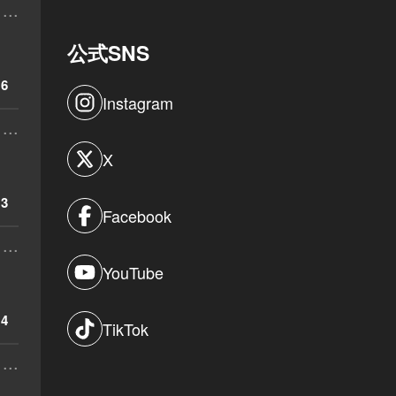
...
公式SNS
6
Instagram
...
X
3
Facebook
...
YouTube
4
TikTok
...