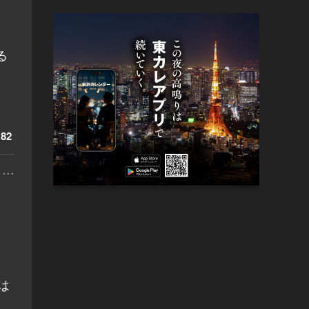
る
82
...
は